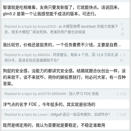
智谱就是吃相难看，友商只要发新版了，它就能快点。话说回来，
glm5.2 是第一个让我感觉能干成活的版本，可还行。
6
Replied to a topic by foryou2023
ai 大模型按照 dsv4flash 的能力发展下
›
天
去，很多大模型厂商会死掉，老美的用户量也会锐减
前
我比较穷，价格还是挺贵的，一个任务要费不少钱，主要是自费...
Replied to a topic by 889434
同求建议，相亲 4 个月，因 12.8 万彩礼谈
6 天
›
前
到分手，是该妥协还是婚姻观不合？
狗屁的安全感，没能力的都讲究安全感。结婚就跟合伙创业一样，谈
的来就干，谈不来就👋，用你的脚投票就行，何必问大家，有一百种
答案。
Replied to a topic by sh537612856486
加入学习 FDE 技能
6 天前
›
洋气点的名字 FDE ，今年挺多的，其实就是驻场的
Replied to a topic by Loxon
Giffgaff 逃过一劫没有被封，后续咋办？
7 天前
›
既然是绑定用的，我认为首要就是要稳定，不稳定谁敢用