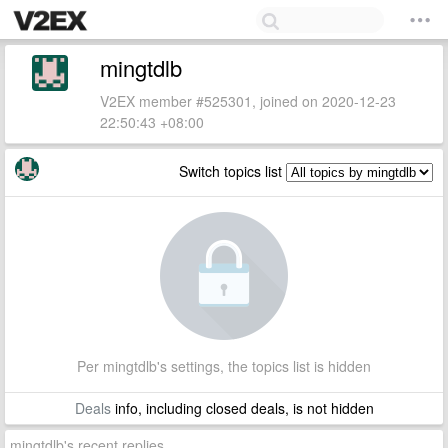
mingtdlb
V2EX member #525301, joined on 2020-12-23
22:50:43 +08:00
Switch topics list
Per mingtdlb's settings, the topics list is hidden
Deals
info, including closed deals, is not hidden
mingtdlb's recent replies