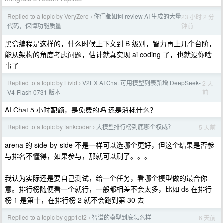
Replied to a topic by VeryZero
你们都如何 review AI 生成的大量
23 小时 2 分
›
钟前
代码，保障功能质量
黑盒编程是这样的，什么时候上下文到 B 级别，智力再上几个台阶，
能从架构的角度考虑问题，估计就真实现 ai coding 了，也就没你啥
事了
Replied to a topic by Livid
V2EX AI Chat 可用模型列表新增 DeepSeek-
2 天
›
前
V4-Flash 0731 版本
AI Chat 5 小时配额，是免费的吗 还是消耗什么？
Replied to a topic by fankcoder
大模型排行榜到底哪个权威？
5 天前
›
arena 的 side-by-side 不是一样可以选哪个更好，但这个结果是否参
与排名不懂得，如果参与，那就可以刷了。。。
我认为实际还是要自己测试，给一个任务，看哪个模型做的最合你
意。排行榜随便看一个就行，一般都相差不会太多，比如 ds 在排行
榜 1 是第十，在排行榜 2 就不会跑到第 30 去
Replied to a topic by ggp1ot2
智谱的模型到底怎么样
6 天前
›