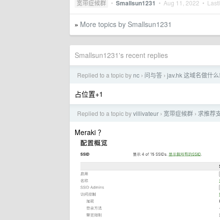
宽带症候群
•
Smallsun1231
•
Aug 11, 2022
• Lastl
More topics by Smallsun1231
»
Smallsun1231's recent replies
Replied to a topic by
nc
问与答
jav.hk 这域名做
›
›
占位置+1
Replied to a topic by
villivateur
宽带症候群
求推荐支持
›
›
Meraki ？