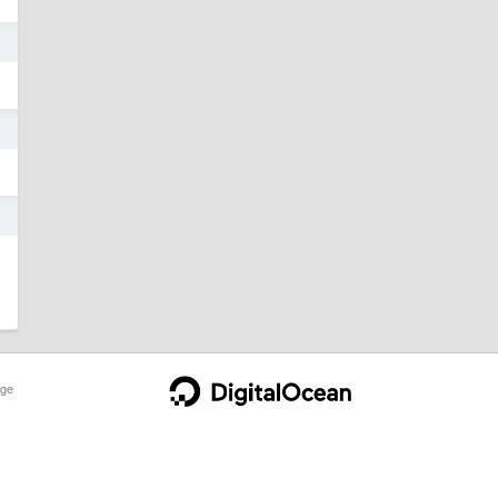
5
5
5
ge