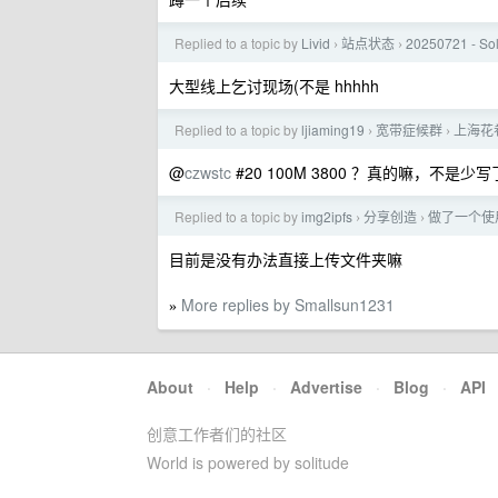
Replied to a topic by
Livid
站点状态
20250721 - 
›
›
大型线上乞讨现场(不是 hhhhh
Replied to a topic by
ljiaming19
宽带症候群
上海花卷
›
›
@
czwstc
#20 100M 3800 ？真的嘛，不是少写
Replied to a topic by
img2ipfs
分享创造
做了一个使用
›
›
目前是没有办法直接上传文件夹嘛
More replies by Smallsun1231
»
About
·
Help
·
Advertise
·
Blog
·
API
创意工作者们的社区
World is powered by solitude