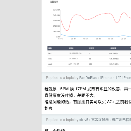
Replied to a topic by
FanDeBiao
iPhone
手持 iPh
›
›
我就是 15PM 换 17PM 发热有明显的改善
直健康度没咋掉，差距不大。
磕碰问题的话，有顾虑其实可以买 AC+,之前我
划痕。
Replied to a topic by
xixiv5
宽带症候群
与广州电信
›
›
蹲一个后续