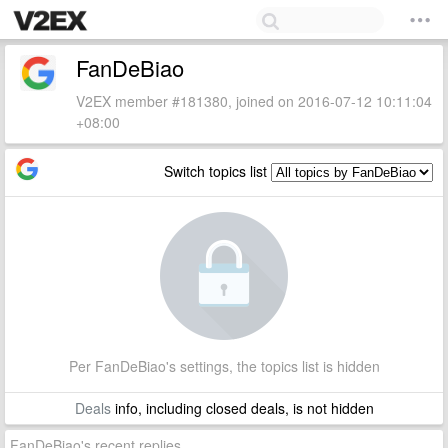
FanDeBiao
V2EX member #181380, joined on 2016-07-12 10:11:04
+08:00
Switch topics list
Per FanDeBiao's settings, the topics list is hidden
Deals
info, including closed deals, is not hidden
FanDeBiao's recent replies