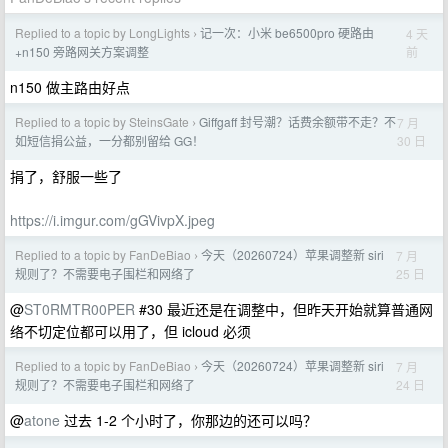
Replied to a topic by LongLights
记一次：小米 be6500pro 硬路由
4 天
›
前
+n150 旁路网关方案调整
n150 做主路由好点
Replied to a topic by SteinsGate
Giffgaff 封号潮？话费余额带不走？不
7 月
›
30 日
如短信捐公益，一分都别留给 GG！
捐了，舒服一些了
https://i.imgur.com/gGVivpX.jpeg
Replied to a topic by FanDeBiao
今天（20260724）苹果调整新 siri
7 月
›
25 日
规则了？不需要电子围栏和网络了
@
ST0RMTR00PER
#30 最近还是在调整中，但昨天开始就算普通网
络不切定位都可以用了，但 icloud 必须
Replied to a topic by FanDeBiao
今天（20260724）苹果调整新 siri
7 月
›
24 日
规则了？不需要电子围栏和网络了
@
atone
过去 1-2 个小时了，你那边的还可以吗？