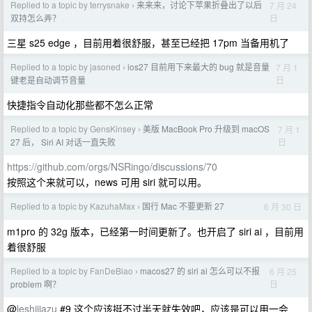
Replied to a topic by terrysnake
来来来，讨论下苹果折叠出了以后
7 月 24
›
日
双持怎么弄？
三星 s25 edge ，目前用着很舒服，甚至已经把 17pm 当备用机了
Replied to a topic by jasoned
ios27 目前用下来最大的 bug 就是音量
7 月 1
›
日
键老是自动调节音量
快捷指令自动化那些都不怎么正常
Replied to a topic by GensKinsey
美版 MacBook Pro 升级到 macOS
7 月 1
›
日
27 后， Siri AI 对话一直失败
https://github.com/orgs/NSRingo/discussions/70
按照这个来就可以，news 可用 siri 就可以用。
Replied to a topic by KazuhaMax
国行 Mac 不要更新 27
6 月 30 日
›
m1pro 的 32g 版本，已经第一时间更新了。也开启了 siri ai ，目前用
着很舒服
Replied to a topic by FanDeBiao
macos27 的 siri ai 怎么可以不报
6 月 25
›
日
problem 啊？
@
leshijiazu
#9 这个应该挺不过半天就失效吧，应该是可以用一会