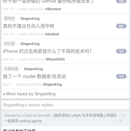
终于把一直想做的 GitHub 备份程序做出来了
12
Apr 16 • Lastly replied by
villivateur
程序员
•
SingeeKing
真的不建议任何人用中转
91
Apr 16 • Lastly replied by
thiswind
问与答
•
SingeeKing
iPhone 的点击亮屏是什么了不得的技术吗？
17
Mar 24 • Lastly replied by
WilsonGGG
分享创造
•
SingeeKing
做了一个 model 数据库/信息站
11
Apr 2 • Lastly replied by
SingeeKing
More topics by SingeeKing
»
SingeeKing's recent replies
Replied to a topic by leonz95
[抽奖送码] LodyAI 在手机或电脑上和团队
4 天
›
前
一起使用 coding agents