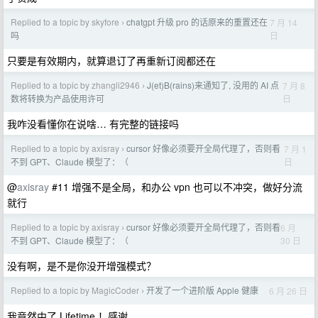
Replied to a topic by skyfore
chatgpt 升级 pro 的话原来的重置还在
7 月 14
›
日
吗
只要是有效期内，就算退订了再重新订阅都还在
Replied to a topic by zhangli2946
J(et)B(rains)来通知了, 没用的 AI 点
7 月 8
›
日
数将转换为产品使用许可
我咋没看懂你在说啥… 有完整的链接吗
Replied to a topic by axisray
cursor 好像必须要开全局代理了，否则看
7 月 1
›
日
不到 GPT、Claude 模型了：（
@
axisray
#11 增强不是全局，和办公 vpn 也可以不冲突，做好分流
就行
Replied to a topic by axisray
cursor 好像必须要开全局代理了，否则看
6 月
›
30 日
不到 GPT、Claude 模型了：（
没有啊，是不是你没开增强模式？
Replied to a topic by MagicCoder
开发了一个进阶版 Apple 健康
6 月 26 日
›
我竟然中了 Lifetime ！感谢