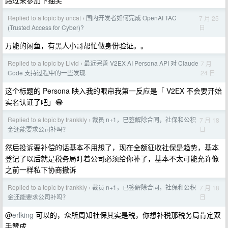
路过来参加下抽奖
Replied to a topic by uncat
国内开发者如何完成 OpenAI TAC
7 月 25
›
日
(Trusted Access for Cyber)?
万能的闲鱼，有黑人小哥帮忙做身份验证。。
Replied to a topic by Livid
最近完善 V2EX AI Persona API 对 Claude
7 月
›
24 日
Code 支持过程中的一些发现
这个标题的 Persona 映入我的眼帘我第一反应是「 V2EX 不会要开始
实名认证了吧」😂
Replied to a topic by frankkly
裁员 n+1，已签解除合同，社保和公积
7 月 18
›
日
金还能要求公司补吗？
然后投诉要补偿的话基本不用想了，现在全额征收社保是趋势，基本
登记了以后就是税务局盯着公司必须给你补了，基本不太可能允许像
之前一样私下协商撤诉
Replied to a topic by frankkly
裁员 n+1，已签解除合同，社保和公积
7 月 18
›
日
金还能要求公司补吗？
@
erlking
可以的，众所周知社保其实是税，你想补税那税务局肯定双
手赞成