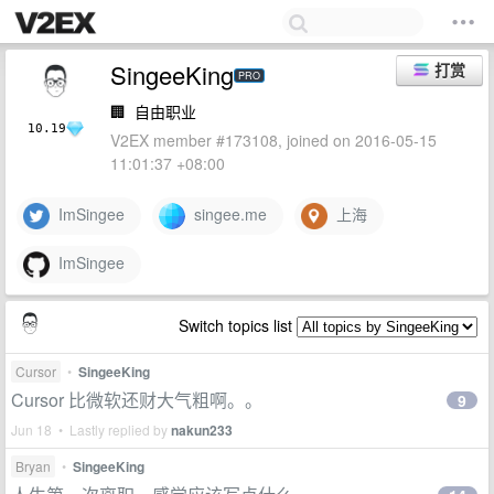
SingeeKing
打赏
PRO
🏢
自由职业
10.19
V2EX member #173108, joined on 2016-05-15
11:01:37 +08:00
ImSingee
singee.me
上海
ImSingee
Switch topics list
Cursor
•
SingeeKing
Cursor 比微软还财大气粗啊。。
9
Jun 18 • Lastly replied by
nakun233
Bryan
•
SingeeKing