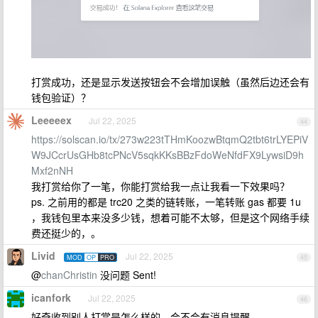
打赏成功，还是显示发送按钮会不会增加误触（虽然后边还会有
钱包验证）？
Leeeeex
Jul 22, 2025
44
https://solscan.io/tx/273w223tTHmKoozwBtqmQ2tbt6trLYEPiV
W9JCcrUsGHb8tcPNcV5sqkKKsBBzFdoWeNfdFX9LywsiD9h
Mxf2nNH
我打赏给你了一笔，你能打赏给我一点让我看一下效果吗？
ps. 之前用的都是 trc20 之类的链转账，一笔转账 gas 都要 1u
，我钱包里本来没多少钱，想着可能不太够，但是这个网络手续
费还挺少的，。
Livid
Jul 22, 2025
MOD
OP
PRO
45
@
chanChristin
没问题 Sent!
icanfork
Jul 22, 2025
46
好奇收到别人打赏是怎么样的，会不会有消息提醒