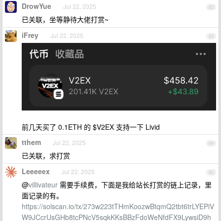
DrowYue
Jul 22, 2025
82
已关联，坐等静待大佬打赏~
iFrey
Jul 22, 2025
83
前几天买了 0.1ETH 的 $V2EX 支持一下 Livid
tthem
Jul 22, 2025
84
已关联，求打赏
Leeeeex
Jul 22, 2025
85
@
villivateur
需要手续费，下面是我给站长打赏的链上记录，里
面记录的有。
https://solscan.io/tx/273w223tTHmKoozwBtqmQ2tbt6trLYEPiV
W9JCcrUsGHb8tcPNcV5sqkKKsBBzFdoWeNfdFX9LywsiD9h