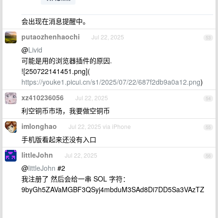
会出现在消息提醒中。
putaozhenhaochi
Jul 22, 2025
53
@
Livid
可能是用的浏览器插件的原因.
![250722141451.png](
https://youke1.picui.cn/s1/2025/07/22/687f2db9a0a12.png
)
xz410236056
Jul 22, 2025
54
利空铜币市场，我要做空铜币
imlonghao
Jul 22, 2025 via iPhone
55
手机版看起来还没有入口
littleJohn
Jul 22, 2025
56
@
littleJohn
#2
我注册了 然后会给一串 SOL 字符：
9byGh5ZAVaMGBF3QSyj4mbduM3SAd8Di7DD5Sa3VAzTZ