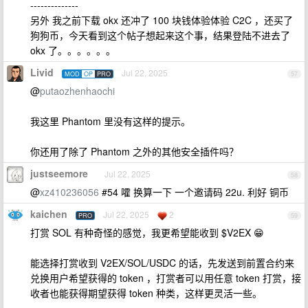
--------------
另外 我之前下载 okx 还冲了 100 块钱体验体验 C2C ，还买了
狗狗币，今天看到这个帖子想起来这个事，结果登陆不进去了
okx 了。。。。。。
Livid
Jul 22, 2025
MOD
OP
PRO
57
@
putaozhenhaochi
我这里 Phantom 里没有这样的提示。
你还用了除了 Phantom 之外的其他安全插件吗？
justseemore
Jul 22, 2025
58
@
xz410236056
#54 嚯 换算一下 一个邀请码 22u. 利好 铜币
kaichen
Jul 22, 2025
2
PRO
59
打赏 SOL 有种奇怪的感觉，我更希望能收到 $V2EX 😁
能选择打赏收到 V2EX/SOL/USDC 的话，先发送到前置合约来
兑换用户希望获得的 token ，打赏者可以用任意 token 打赏，接
收者也能获得期望获得 token 种类，这样更灵活一些。