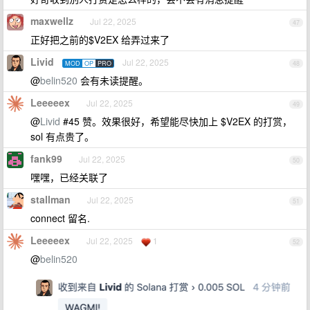
maxwellz
Jul 22, 2025
47
正好把之前的$V2EX 给弄过来了
Livid
Jul 22, 2025
MOD
OP
PRO
48
@
belin520
会有未读提醒。
Leeeeex
Jul 22, 2025
49
@
Livid
#45 赞。效果很好，希望能尽快加上 $V2EX 的打赏，
sol 有点贵了。
fank99
Jul 22, 2025
50
嘿嘿，已经关联了
stallman
Jul 22, 2025
51
connect 留名.
Leeeeex
Jul 22, 2025
1
52
@
belin520