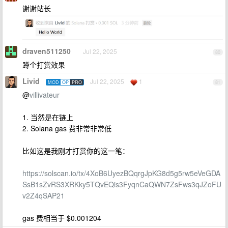
谢谢站长
draven511250
Jul 22, 2025
80
蹲个打赏效果
Livid
Jul 22, 2025
1
MOD
OP
PRO
81
@
villivateur
1. 当然是在链上
2. Solana gas 费非常非常低
比如这是我刚才打赏你的这一笔：
https://solscan.io/tx/4XoB6UyezBQqrgJpKG8d5g5rw5eVeGDA
SsB1sZvRS3XRKky5TQvEQis3FyqnCaQWN7ZsFws3qJZoFU
v2Z4qSAP21
gas 费相当于 $0.001204