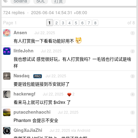
Solana
SOL
打赏
724 replies
•
2026-06-04 14:54:31 +08:00
Page 1
1
of 8
2
3
4
5
6
7
8
Ansen
Jul 22, 2025
1
有人打赏我一下看看功能好用不
littleJohn
Jul 22, 2025
2
我也想试试 感觉很好玩，有人打赏我吗？一毛钱也行试试是啥
样
Nasdaq
Jul 22, 2025
PRO
3
要是钱包能链接到币安就好了
hackerwgf
Jul 22, 2025
2
4
看来马上就可以打赏 $v2ex 了
putaozhenhaochi
Jul 22, 2025
5
Phantom 会提示不安全
QingXuJiaZhi
Jul 22, 2025 via Android
6