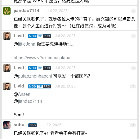
竟然不是 V2EX 币独占，格局还是大啊。
jiandao7114
Jul 22, 2025
7
已经关联钱包了，就等各位大佬的打赏了。感兴趣的可以点击头
像，到个人主页进行打赏～ （让在线乞讨，成为可能）
Livid
Jul 22, 2025
MOD
OP
PRO
8
@
littleJohn
你需要先连接地址。
https://www.v2ex.com/solana
Livid
Jul 22, 2025
MOD
OP
PRO
9
@
putaozhenhaochi
可以发一个截图吗？
Livid
Jul 22, 2025
MOD
OP
PRO
10
@
Ansen
@
jiandao7114
Sent!
suhu
Jul 22, 2025
PRO
11
已经关联钱包了+1 看看会不会有打赏~