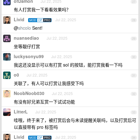
ofDamon
Jul 22, 2025
27
有人打赏我一下看看效果吗？
Livid
Jul 22, 2025
MOD
OP
PRO
28
@
shcolo
Sent!
nuansediao
Jul 22, 2025
29
坐等靓仔打赏
luckysonyu99
Jul 22, 2025
30
我这还没显示可以有打赏 sol 的按钮，能打赏我看一下吗
o0
Jul 22, 2025
31
关联了，有人可以打赏让我感受下吗
NoobNoob030
Jul 22, 2025
32
有没有好兄弟互赏一下试试功能
LitterL
Jul 22, 2025
33
哇哦，终于来了，被打赏后会与未读提醒关联吗，以及打赏后可
以直接带有 pro 标签吗
Livid
Jul 22, 2025
MOD
OP
PRO
34