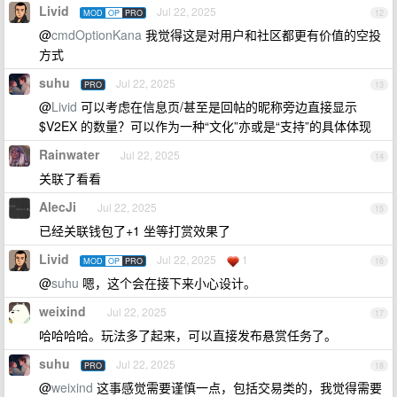
Livid
Jul 22, 2025
MOD
OP
PRO
12
@
cmdOptionKana
我觉得这是对用户和社区都更有价值的空投
方式
suhu
Jul 22, 2025
PRO
13
@
Livid
可以考虑在信息页/甚至是回帖的昵称旁边直接显示
$V2EX 的数量？可以作为一种“文化”亦或是“支持”的具体体现
Rainwater
Jul 22, 2025
14
关联了看看
AlecJi
Jul 22, 2025
15
已经关联钱包了+1 坐等打赏效果了
Livid
Jul 22, 2025
1
MOD
OP
PRO
16
@
suhu
嗯，这个会在接下来小心设计。
weixind
Jul 22, 2025
17
哈哈哈哈。玩法多了起来，可以直接发布悬赏任务了。
suhu
Jul 22, 2025
PRO
18
@
weixind
这事感觉需要谨慎一点，包括交易类的，我觉得需要