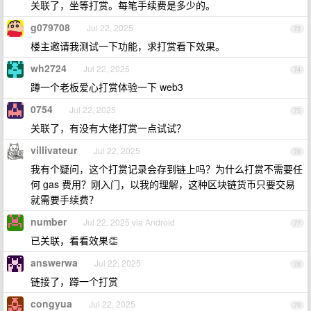
关联了，坐等打赏。每笔手续费是多少的。
g079708
Jul 22, 2025
73
楼主邀请我测试一下功能，求打赏看下效果。
wh2724
Jul 22, 2025
74
蹲一个老板爱心打赏体验一下 web3
0754
Jul 22, 2025
75
关联了，有没有大佬打赏一点试试？
villivateur
Jul 22, 2025
76
我有个疑问，这个打赏记录会存到链上吗？为什么打赏不需要任
何 gas 费用？刚入门，以我的理解，这种区块链货币只要交易
就需要手续费？
number
Jul 22, 2025 via Android
77
已关联，看看效果👏
answerwa
Jul 22, 2025
78
链接了，蹲一个打赏
congyua
Jul 22, 2025
79