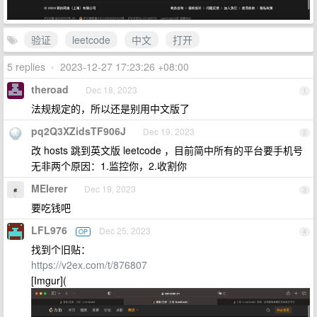
验证
leetcode
中文
打开
5 replies
•
2023-12-27 17:23:26 +08:00
theroad
Dec 18, 2023
1
法规规定的，所以还是别用中文版了
pq2Q3XZidsTF906J
Dec 19, 2023
2
改 hosts 跳到英文版 leetcode ，目前简中所有的平台要手机号
无非两个原因：1.监控你，2.收割你
MEIerer
Dec 19, 2023
3
要吃钱吧
LFL976
Dec 25, 2023
OP
4
找到个旧贴：
https://v2ex.com/t/876807
[Imgur](