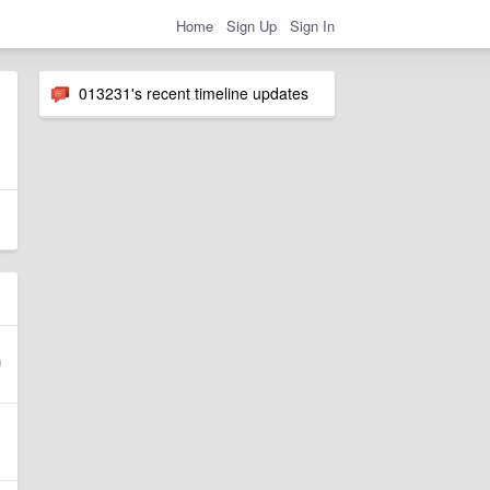
Home
Sign Up
Sign In
013231's recent timeline updates