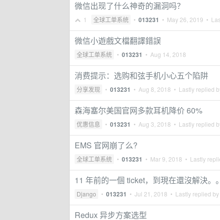
微信出现了什么神奇的漏洞吗？
1
全球工单系统
•
013231
•
May 26, 2019
• Las
微信小遊戲文檔翻譯錯誤
全球工单系统
•
013231
•
Aug 14, 2018
消费提示：选购和弦手机小心五个陷阱
分享发现
•
013231
•
Aug 8, 2018
• Lastly replied 
森海塞尔美国官网多款耳机降价 60%
优惠信息
•
013231
•
Aug 3, 2018
• Lastly replied 
EMS 官网崩了么?
全球工单系统
•
013231
•
Mar 9, 2018
• Lastly repl
11 年前的一個 ticket，到現在還沒解決。
Django
•
013231
•
Jul 21, 2018
• Lastly replied b
Redux 异步方案选型