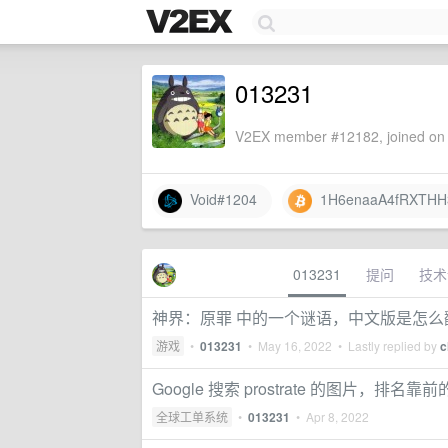
013231
V2EX member #12182, joined on 
Void#1204
1H6enaaA4fRXTHH3
013231
提问
技术
神界：原罪 中的一个谜语，中文版是怎么
游戏
•
013231
•
May 16, 2022
• Lastly replied by
c
Google 搜索 prostrate 的图片，排名靠
全球工单系统
•
013231
•
Apr 8, 2022