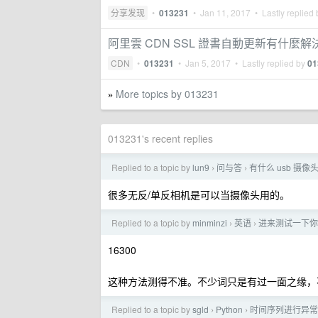
分享发现
•
013231
•
Jan 11, 2017
• Lastly replied
阿里雲 CDN SSL 證書自動更新有什麼
CDN
•
013231
•
Jan 5, 2017
• Lastly replied by
01
More topics by 013231
»
013231's recent replies
Replied to a topic by
lun9
问与答
有什么 usb 摄
›
›
很多无反/单反相机是可以当摄像头用的。
Replied to a topic by
minminzi
英语
进来测试一下你的
›
›
16300
这种方法测得不准。不少词只是有过一面之缘，
Replied to a topic by
sgld
Python
时间序列进行异常检测
›
›