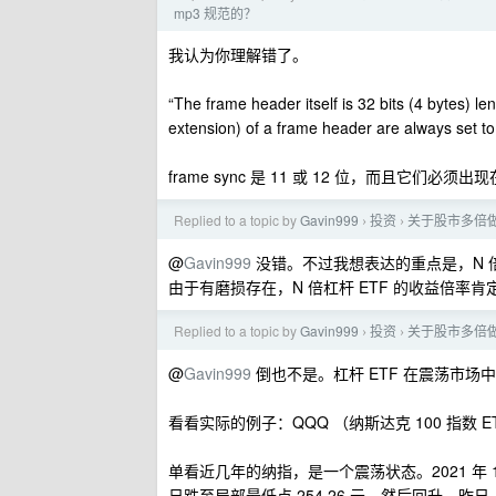
mp3 规范的？
我认为你理解错了。
“The frame header itself is 32 bits (4 bytes) len
extension) of a frame header are always set to
frame sync 是 11 或 12 位，而且它们必须出
Replied to a topic by
Gavin999
投资
关于股市多倍
›
›
@
Gavin999
没错。不过我想表达的重点是，N 倍
由于有磨损存在，N 倍杠杆 ETF 的收益倍率肯
Replied to a topic by
Gavin999
投资
关于股市多倍
›
›
@
Gavin999
倒也不是。杠杆 ETF 在震荡市
看看实际的例子：QQQ （纳斯达克 100 指数 ETF
单看近几年的纳指，是一个震荡状态。2021 年 11 月
日跌至局部最低点 254.26 元，然后回升，昨日（ 202