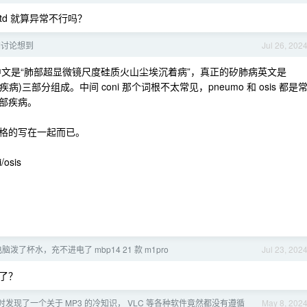
* std 就算异常不行吗？
词讨论想到
Jul 26, 202
文是“肺部超显微镜尺度硅质火山尘埃沉着病”，真正的矽肺病英文是
尘)osis(疾病)三部分组成。中间 coni 那个词根不太常见，pneumo 和 osis 都是
部疾病。
格的写在一起而已。
/osis
脑泼了杯水，充不进电了 mbp14 21 款 m1pro
Jul 23, 202
了？
发现了一个关于 MP3 的冷知识， VLC 等各种软件竟然都没有遵循
May 8, 202