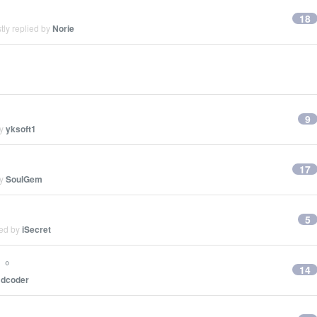
18
tly replied by
Norie
9
by
yksoft1
17
by
SoulGem
5
ied by
iSecret
。。
14
y
dcoder