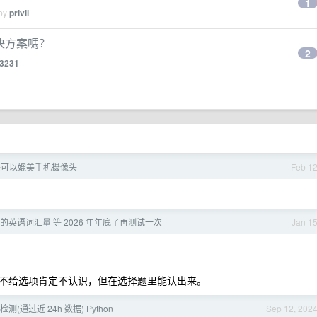
1
 by
privil
解決方案嗎？
2
3231
像头可以媲美手机摄像头
Feb 1
英语词汇量 等 2026 年年底了再测试一次
Jan 1
不给选项肯定不认识，但在选择题里能认出来。
(通过近 24h 数据) Python
Sep 12, 202