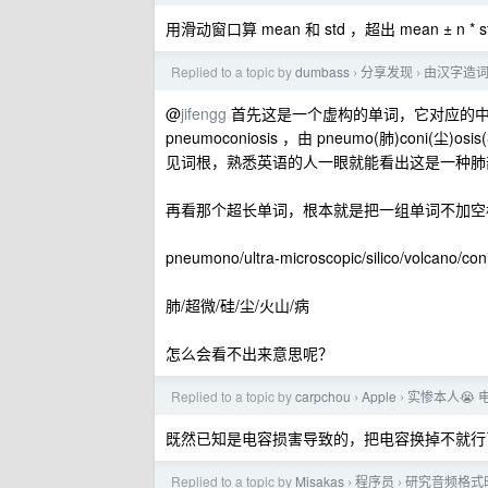
用滑动窗口算 mean 和 std ，超出 mean ± n 
Replied to a topic by
dumbass
分享发现
由汉字造
›
›
@
jifengg
首先这是一个虚构的单词，它对应的中
pneumoconiosis ，由 pneumo(肺)coni(
见词根，熟悉英语的人一眼就能看出这是一种肺
再看那个超长单词，根本就是把一组单词不加空
pneumono/ultra-microscopic/silico/volcano/coni
肺/超微/硅/尘/火山/病
怎么会看不出来意思呢？
Replied to a topic by
carpchou
Apple
实惨本人😭 电
›
›
既然已知是电容损害导致的，把电容换掉不就行
Replied to a topic by
Misakas
程序员
研究音频格式时
›
›