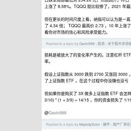
上涨了 8.58%。TQQQ 就比较惨了，2021 年最高
但在更长的时间尺度上看，纳指可以认为是一直上涨的单边
了 4.34 倍； TQQQ 最高价 2.73 ，10 年
看你对市场的信心和风险承受能力。
Replied to a topic by
Gavin999
投资
关于股市多倍
›
›
损耗是被放大了的变化率产生的。注意杠杆 ETF
率。
假设上证指数从 3000 跌到 2700 又涨回 30
了上证指数 ETF ，在这个过程中你没赚也没
但如果你是购买了 3X 做多上证指数 ETF 会怎样呢？
3/10) * (1 + 3/9) = 14/15 ，你的资金损失了
@
Gavin999
Replied to a topic by
MajestySolor
硬件
国产厂商在
›
›