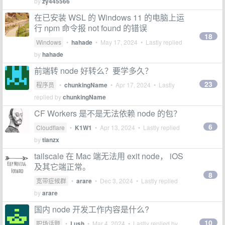
by
zy445566
在已安装 WSL 的 Windows 11 的电脑上运
行 npm 命令报 not found 的错误
18
Windows
•
hahade
•
May 17, 2024
• Lastly replied
by
hahade
前端转 node 好转么？要学多久？
23
程序员
•
chunkingName
•
Apr 17, 2024
• Lastly
replied by
chunkingName
CF Workers 是不是无法依赖 node 的包？
6
Cloudflare
•
K1W1
•
Apr 13, 2024
• Lastly replied
by
tianzx
tailscale 在 Mac 端无法用 exit node， iOS
及其它端正常。
8
宽带症候群
•
arare
•
Dec 3, 2024
• Lastly replied
by
arare
国内 node 开发工作内容是什么?
10
职场话题
•
Lush
•
Mar 4, 2024
• Lastly replied by