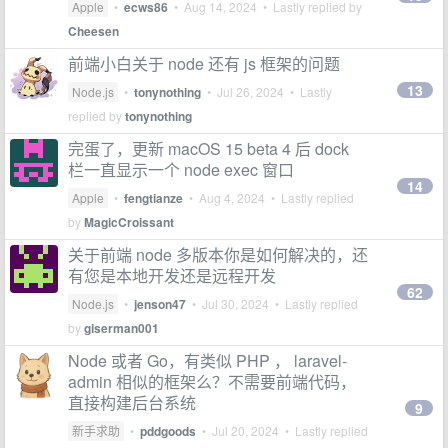
Apple
•
ecws86
•
Aug 14, 2024
• Lastly replied by
Cheesen
前端小白关于 node 还有 js 框架的问题
13
Node.js
•
tonynothing
•
Jul 26, 2024
• Lastly
replied by
tonynothing
完蛋了，更新 macOS 15 beta 4 后 dock
栏一直显示一个 node exec 窗口
14
Apple
•
fengtianze
•
Aug 4, 2024
• Lastly replied
by
MagicCroissant
关于前端 node 多版本你是如何解决的，还
有您是本地开发还是远程开发
62
Node.js
•
jenson47
•
Jul 30, 2024
• Lastly replied
by
giserman001
Node 或者 Go，有类似 PHP ， laravel-
admin 相似的框架么？不需要前端代码，
直接构建后台系统
9
新手求助
•
pddgoods
•
Jul 20, 2024
• Lastly replied