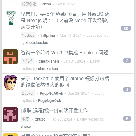
分享创造
•
rizon
•
Feb 8, 2024
兄弟们，要搞个 Web 项目，用 NestJS 还
是 Next.js 呢？ （之前没 Node 开发经验，
从零开始）
39
Node.js
•
inSpring
•
Mar 10, 2024
• Lastly replied
by
zhouxiaoxiao
咨询一个前端 Vue3 中集成 Electron 问题
2
问与答
•
chenxishen
•
Jan 31, 2024
• Lastly
replied by
chenxishen
关于 Dockerfile 使用了 alpine 镜像打包后
的镜像依然很大的疑问
4
Docker
•
PqgpNgA0wk
•
Jan 24, 2024
• Lastly
replied by
PqgpNgA0wk
[求职-远程]找一份前端开发工作
5
求职
•
zhuxc
•
Feb 27, 2024
• Lastly replied by
zhuxc