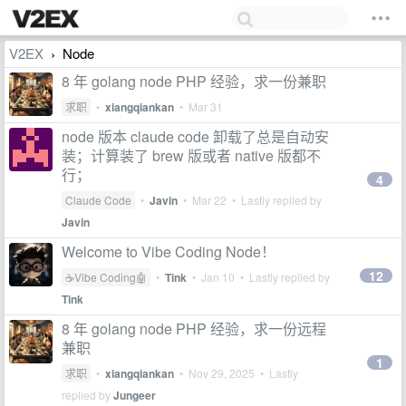
V2EX
Node
›
8 年 golang node PHP 经验，求一份兼职
求职
•
xiangqiankan
•
Mar 31
node 版本 claude code 卸载了总是自动安
装；计算装了 brew 版或者 native 版都不
行；
4
Claude Code
•
Javin
•
Mar 22
• Lastly replied by
Javin
Welcome to Vibe Coding Node！
12
☕Vibe Coding🤖
•
Tink
•
Jan 10
• Lastly replied by
Tink
8 年 golang node PHP 经验，求一份远程
兼职
1
求职
•
xiangqiankan
•
Nov 29, 2025
• Lastly
replied by
Jungeer