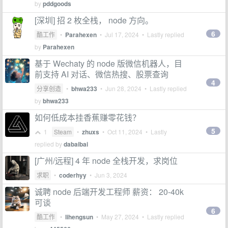
by
pddgoods
[深圳] 招 2 枚全栈， node 方向。
6
酷工作
•
Parahexen
•
Jul 17, 2024
• Lastly replied
by
Parahexen
基于 Wechaty 的 node 版微信机器人，目
前支持 AI 对话、微信热搜、股票查询
4
分享创造
•
bhwa233
•
Jun 28, 2024
• Lastly replied
by
bhwa233
如何低成本挂香蕉赚零花钱？
5
1
Steam
•
zhuxs
•
Oct 11, 2024
• Lastly
replied by
dabaibai
[广州/远程] 4 年 node 全栈开发，求岗位
求职
•
coderhyy
•
Jun 3, 2024
诚聘 node 后端开发工程师 薪资： 20-40k
可谈
6
酷工作
•
lihengsun
•
May 27, 2024
• Lastly replied