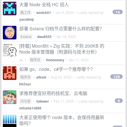
大量 Node 全栈 HC 招人
14
酷工作
•
seolck01
•
Jun 6, 2025
• Lastly replied by
yacolinqi
部署 Solana 归档节点需要什么样的配置？
Solana
•
dwu8555
•
Apr 18, 2025
[转载] MoonBit + Zig 实践：不到 200KB 的
Node 版本管理器（附源码与技术分析）
1
程序员
•
Hooooooey
•
Apr 17, 2025
如果 go、node、c#学一个推荐哪个？
129
程序员
•
afkool
•
Aug 23, 2025
• Lastly replied by
kk2syc
求推荐便宜好用的挂机宝、云电脑
9
问与答
•
follower
•
Feb 17, 2025
• Lastly replied by
m0unta1n886
大家正使用哪个 node 版本，会保持用最新
版吗？