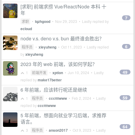
[求职] 前端求捞 Vue/React/Node 本科 十
年
7
求职
•
lqzhgood
•
Nov 29, 2023
• Lastly replied by
ecloud
node v.s. deno v.s. bun 最终谁会胜出？
6
程序员
•
xieyuheng
•
Oct 11, 2023
• Lastly replied
by
xieyuheng
2023 年的 web 前端，该如何学起？
49
1
前端开发
•
xption
•
Jun 10, 2024
• Lastly
replied by
make17better
6 年前端，应该转行呢还是继续
59
1
程序员
•
ccctttwww
•
Feb 2, 2024
• Lastly
replied by
ccctttwww
5 年前端，想面向就业学习后端，求推荐
语言。
64
3
程序员
•
anson2017
•
Oct 9, 2023
• Lastly