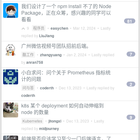
我们设计了一个 npm install 不了的 Node
Package，正在众筹，感兴趣的同学可以
看看
81
9
程序员
•
easychen
•
Mar 12, 2024
• Lastly
replied by
LiuJiang
广州微信视频号团队招前后端。
7
酷工作
•
zhangyuang
•
Jan 2, 2024
• Lastly replied
by
anran758
小白求问：问个关于 Prometheus 指标统
计的问题
2
问与答
•
coderth
•
Dec 13, 2023
• Lastly replied by
coderth
k8s 某个 deployment 如何自动伸缩到
node 的数量
9
Kubernetes
•
jitongxi
•
Dec 13, 2023
• Lastly
replied by
midjourney
前端是否应该学习至少一门后端语言，了