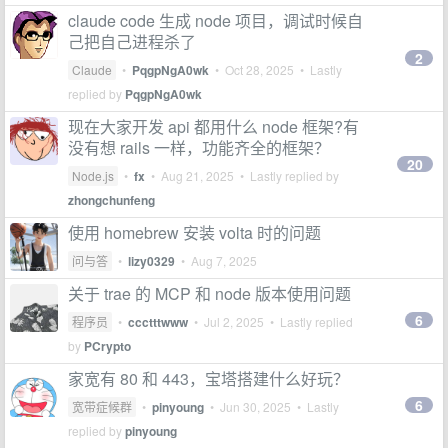
claude code 生成 node 项目，调试时候自
己把自己进程杀了
2
Claude
•
PqgpNgA0wk
•
Oct 28, 2025
• Lastly
replied by
PqgpNgA0wk
现在大家开发 api 都用什么 node 框架?有
没有想 rails 一样，功能齐全的框架？
20
Node.js
•
fx
•
Aug 21, 2025
• Lastly replied by
zhongchunfeng
使用 homebrew 安装 volta 时的问题
问与答
•
lizy0329
•
Aug 7, 2025
关于 trae 的 MCP 和 node 版本使用问题
6
程序员
•
ccctttwww
•
Jul 2, 2025
• Lastly replied
by
PCrypto
家宽有 80 和 443，宝塔搭建什么好玩？
6
宽带症候群
•
pinyoung
•
Jun 30, 2025
• Lastly
replied by
pinyoung