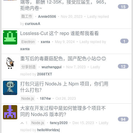
端等， 薪酬 12-35K，接受应届生， 965，
15
拒绝内卷~
酷工作
•
Annie0506
•
Nov 20, 2023
• Lastly replied
by
curiousA
Lossless-Cut 这个 repo 谁能帮我看看
1
Electron
•
xanta
•
May 9, 2024
• Lastly replied by
xanta
重写后的毒蘑菇配色，国产配色小站😊😊
12
分享创造
•
wuzhanggui
•
Nov 7, 2023
• Lastly
replied by
2088TXT
打包只运行 NodeJs 上 Npm 项目，你们用
什么打包？
Node.js
•
1874w
•
Oct 26, 2023
大家在开发过程中是如何管理多个项目不
同的 NodeJS 版本的?
94
1
Node.js
•
fancy2020
•
Dec 15, 2023
• Lastly
replied by
helloWorldzsj