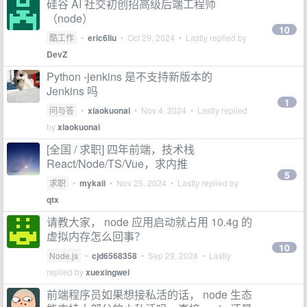
硅谷 AI 社交初创招高级后端工程师
（node）
10
酷工作
•
eric6liu
•
Oct 29, 2024
• Lastly replied by
DevZ
Python -jenkins 是不支持新版本的
Jenkins 吗
1
问与答
•
xiaokuonai
•
Nov 4, 2024
• Lastly replied
by
xiaokuonai
[全国 / 求职] 四年前端，技术栈
React/Node/TS/Vue，求内推
5
求职
•
mykaii
•
Nov 25, 2024
• Lastly replied by
qtx
请教大家， node 应用启动就占用 10.4g 的
虚拟内存怎么回事？
10
Node.js
•
cjd6568358
•
Sep 29, 2024
• Lastly
replied by
xuexingwei
前端程序员如果想接私活的话， node 生态