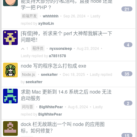
能支持大部分的小私活吗，直接 node 还是
学一把 PHP ?
21
前端开发
•
whhhhhh
•
Sep 26, 2024
• Lastly
replied by
xylitolLin
[有偿]神，祈求来个 perf 大神帮我解决一下
问题吧！
4
1
程序员
•
nyxsonsleep
•
Aug 23, 2024
•
Lastly replied by
a7851578
node 写的程序怎么打包成 exe
35
Node.js
•
seekafter
•
Dec 18, 2025
• Lastly replied
by
seekafter
求助 Mac 更新到 14.6 系统之后 node 无法
启动服务
2
问与答
•
BigWhitePear
•
Aug 6, 2024
• Lastly
replied by
BigWhitePear
dock 栏无故跳出一个叫 node 的应用图
标，如何修复？
15