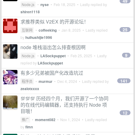
49
Node.js
•
nyse
•
Feb 18, 2025
• Lastly replied by
shiren1118
求推荐类似 V2EX 的开源论坛！
25
互联网
•
coffeeking
•
Jan 8, 2025
• Lastly replied
by
huihushijie1996
node 堆栈溢出怎么排查根因啊
9
Node.js
•
LASockpuppet
•
Feb 25, 2025
• Lastly
replied by
LASockpuppet
有多少兄弟被国产化改造坑过
141
程序员
•
murmur
•
Dec 4, 2024
• Lastly replied by
zealotxxxx
💯💯💯 历经四个月，我们开源了一个协同
的在线代码编辑器，还支持执行 Node 项
目哦！
12
推广
•
moment082
•
Nov 1, 2024
• Lastly replied
by
flmn