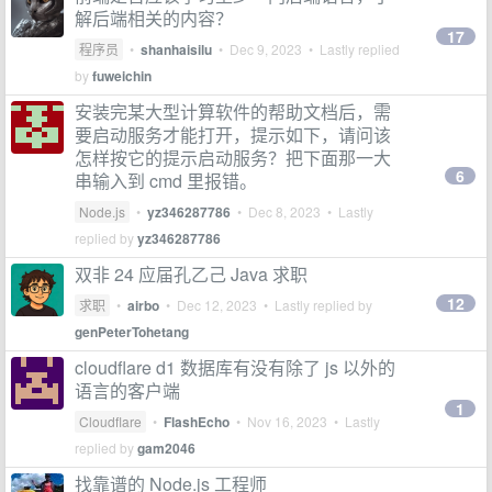
解后端相关的内容？
17
程序员
•
shanhaisilu
•
Dec 9, 2023
• Lastly replied
by
fuweichin
安装完某大型计算软件的帮助文档后，需
要启动服务才能打开，提示如下，请问该
怎样按它的提示启动服务？把下面那一大
6
串输入到 cmd 里报错。
Node.js
•
yz346287786
•
Dec 8, 2023
• Lastly
replied by
yz346287786
双非 24 应届孔乙己 Java 求职
12
求职
•
airbo
•
Dec 12, 2023
• Lastly replied by
genPeterTohetang
cloudflare d1 数据库有没有除了 js 以外的
语言的客户端
1
Cloudflare
•
FlashEcho
•
Nov 16, 2023
• Lastly
replied by
gam2046
找靠谱的 Node.js 工程师