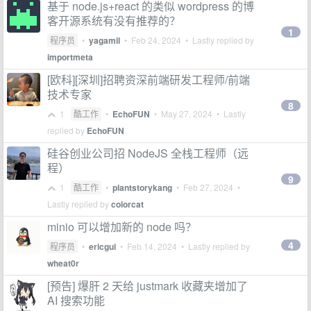
基于 node.js+react 的类似 wordpress 的博
客开源系统有没有推荐的？
1
程序员
•
yagamil
•
Feb 24, 2024
• Lastly replied by
importmeta
[欧科][深圳]招聘资深前端研发工程师/前端
技术专家
8
1
酷工作
•
EchoFUN
•
May 27, 2024
• Lastly
replied by
EchoFUN
硅谷创业公司招 NodeJS 全栈工程师（远
程）
9
1
酷工作
•
plantstorykang
•
Feb 27, 2024
•
Lastly replied by
colorcat
minio 可以增加新的 node 吗？
4
程序员
•
ericgui
•
Feb 14, 2024
• Lastly replied by
wheat0r
[预告] 爆肝 2 天给 justmark 收藏夹增加了
AI 搜索功能