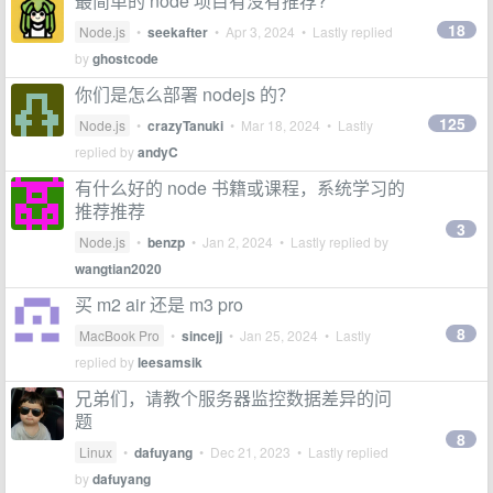
最简单的 node 项目有没有推荐?
18
Node.js
•
seekafter
•
Apr 3, 2024
• Lastly replied
by
ghostcode
你们是怎么部署 nodejs 的？
125
Node.js
•
crazyTanuki
•
Mar 18, 2024
• Lastly
replied by
andyC
有什么好的 node 书籍或课程，系统学习的
推荐推荐
3
Node.js
•
benzp
•
Jan 2, 2024
• Lastly replied by
wangtian2020
买 m2 air 还是 m3 pro
8
MacBook Pro
•
sincejj
•
Jan 25, 2024
• Lastly
replied by
leesamsik
兄弟们，请教个服务器监控数据差异的问
题
8
Linux
•
dafuyang
•
Dec 21, 2023
• Lastly replied
by
dafuyang