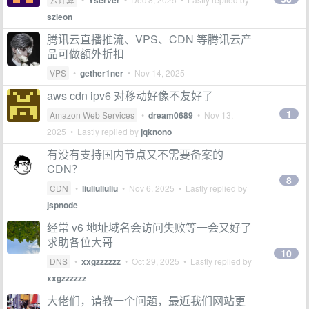
Yserver
szleon
腾讯云直播推流、VPS、CDN 等腾讯云产
品可做额外折扣
VPS
•
gether1ner
•
Nov 14, 2025
aws cdn ipv6 对移动好像不友好了
1
Amazon Web Services
•
dream0689
•
Nov 13,
2025
• Lastly replied by
jqknono
有没有支持国内节点又不需要备案的
CDN？
8
CDN
•
liuliuliuliu
•
Nov 6, 2025
• Lastly replied by
jspnode
经常 v6 地址域名会访问失败等一会又好了
求助各位大哥
10
DNS
•
xxgzzzzzz
•
Oct 29, 2025
• Lastly replied by
xxgzzzzzz
大佬们，请教一个问题，最近我们网站更