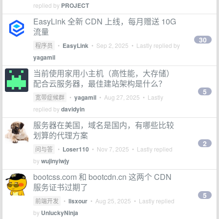
replied by
PROJECT
EasyLink 全新 CDN 上线，每月赠送 10G
流量
30
程序员
•
EasyLink
•
Sep 2, 2025
• Lastly replied by
yagamil
当前使用家用小主机（高性能，大存储）
配合云服务器，最佳建站架构是什么？
5
宽带症候群
•
yagamil
•
Aug 27, 2025
• Lastly
replied by
davidyin
服务器在美国，域名是国内，有哪些比较
划算的代理方案
2
问与答
•
Loser110
•
Nov 7, 2025
• Lastly replied
by
wujinyiwjy
bootcss.com 和 bootcdn.cn 这两个 CDN
服务证书过期了
5
前端开发
•
lisxour
•
Aug 25, 2025
• Lastly replied
by
UnluckyNinja