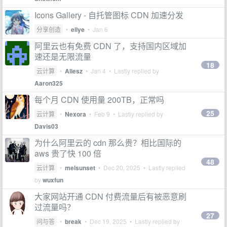
Icons Gallery - 自托管图标 CDN 加速分发
分享创造
•
ellye
•
Jan 6
阿里云也有免费 CDN 了，支持国内区域加
速还是无限流量
18
云计算
•
Aliesz
•
Jan 4
• Lastly replied by
Aaron325
每个月 CDN 使用量 200TB，正常吗
25
云计算
•
Nexora
•
Feb 9
• Lastly replied by
Davis03
为什么阿里云的 cdn 那么贵？相比国际的
aws 贵了快 100 倍
48
云计算
•
melsunset
•
Dec 20, 2025
• Lastly replied
by
wuxfun
大家网站开通 CDN 付费流量后有被恶意刷
过流量吗？
27
问与答
•
break
•
Dec 19, 2025
• Lastly replied by