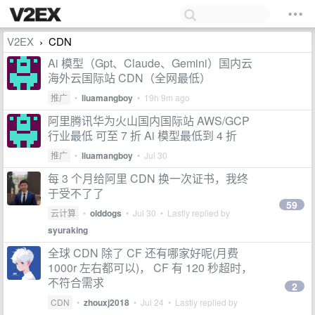
V2EX
CDN
›
Ai 模型（Gpt、Claude、Gemini）国内云
海外云国际站 CDN（全网最低）
推广
•
liuamangboy
•
19h 9m ago
阿里腾讯华为火山国内国际站 AWS/GCP
行业最低 可至 7 折 Ai 模型最低到 4 折
推广
•
liuamangboy
•
Jul 30
每 3 个月给阿里 CDN 换一次证书，我终
于受不了了
59
云计算
•
olddogs
•
Jul 30
• Lastly replied by
syuraking
全球 CDN 除了 CF 还有哪家好呢(月费
1000r 左右都可以)， CF 有 120 秒超时，
不符合需求
2
CDN
•
zhouxj2018
•
Jul 24
• Lastly replied by