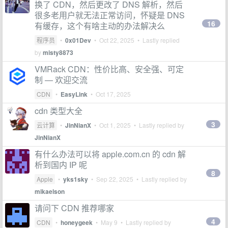
换了 CDN，然后更改了 DNS 解析，然后
很多老用户就无法正常访问，怀疑是 DNS
16
有缓存，这个有啥主动的办法解决么
程序员
•
0x01Dev
•
Oct 22, 2025
• Lastly replied
by
misty8873
VMRack CDN：性价比高、安全强、可定
制 — 欢迎交流
CDN
•
EasyLink
•
Oct 17, 2025
cdn 类型大全
3
云计算
•
JinNianX
•
Oct 1, 2025
• Lastly replied by
JinNianX
有什么办法可以将 apple.com.cn 的 cdn 解
析到国内 IP 呢
8
Apple
•
yks1sky
•
Sep 22, 2025
• Lastly replied by
mikaelson
请问下 CDN 推荐哪家
4
CDN
•
honeygeek
•
May 9
• Lastly replied by