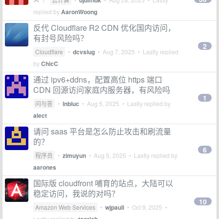
djdifndk
replied by
AaronWoong
反代 Cloudflare R2 CDN 优化国内访问，
有封号风险吗？
2
Cloudflare
•
dcvsiug
•
Aug 7, 2025
• Lastly replied
by
ChicC
通过 ipv6+ddns，配置高位 https 端口
CDN 回源访问家庭内服务器，有风险吗
1
问与答
•
lnbiuc
•
Aug 5, 2025
• Lastly replied by
alect
请问 saas 平台是怎么防止攻击和刷流量
的？
6
程序员
•
zimuyun
•
Aug 5, 2025
• Lastly replied by
aarones
国际版 cloudfront 哺育的站点，大陆可以
稳定访问，我说的对吗？
10
Amazon Web Services
•
wjpauli
•
Oct 9, 2025
•
Lastly replied by