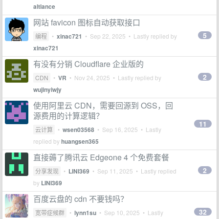
altlance
网站 favicon 图标自动获取接口
5
编程
•
xinac721
•
Sep 22, 2025
• Lastly replied by
xinac721
有没有分销 Cloudflare 企业版的
2
CDN
•
VR
•
Nov 24, 2025
• Lastly replied by
wujinyiwjy
使用阿里云 CDN，需要回源到 OSS，回
源费用的计算逻辑？
11
云计算
•
wsen03568
•
Sep 16, 2025
• Lastly
replied by
huangsen365
直接薅了腾讯云 Edgeone 4 个免费套餐
2
分享发现
•
LINI369
•
Sep 11, 2025
• Lastly replied
by
LINI369
百度云盘的 cdn 不要钱吗？
32
宽带症候群
•
lynn1su
•
Sep 10, 2025
• Lastly