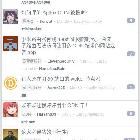
AS4694lAS4808
如何评价 Apifox CDN 被投毒？
5
程序员
•
fioncat
•
Mar 26
• Lastly replied by
stinkytofux
小米路由器有线 mesh 组网的时候，通过
子路由无法访问使用多 CDN 技术的网站或
者 app
7
宽带症候群
•
ElevenSecurity
•
Mar 15
• Lastly
replied by
NamelessRain
有人还在用 80 端口的 woker 节点吗
1
宽带症候群
•
Aaron325
•
Mar 10
• Lastly replied by
ilili
能不能让我好好用个 CDN 了！
8
CDN
•
HMYang33
•
May 6
• Lastly replied by
altlance
论家宽建站的可行性？