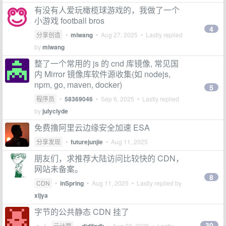
有没有人爱玩橄榄球游戏的，我做了一个
小游戏 football bros
4
分享创造
•
miwang
•
Aug 27, 2025
• Lastly replied
by
miwang
整了一个常用的 js 的 cnd 库镜像, 常见国
内 Mirror 镜像库软件源收集(如 nodejs,
npm, go, maven, docker)
5
程序员
•
58369046
•
Sep 6, 2025
• Lastly replied
by
julyclyde
免费撸阿里云边缘安全加速 ESA
分享发现
•
futurejunjie
•
Aug 11, 2025
朋友们，求推荐大陆访问比较快的 CDN，
网站未备案。
8
CDN
•
inSpring
•
Aug 11, 2025
• Lastly replied by
xljya
字节的公共静态 CDN 挂了
30
1
云计算
•
•
Aug 28, 2025
• Lastly