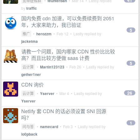
41
宽带症候群
•
feunterban
•
Mar 14
• Lastly replied
by
traffic
国内免费 cdn 加速，可以免费续费到 2051
年，大家来助力，我已验证
5
推广
•
herozzm
•
Feb 12
• Lastly replied by
jacketma
请教一个问题，国内哪家 CDN 性价比比较
高？而且比较方便做 saas 计费
5
云计算
•
Martin123123
•
Feb 26
• Lastly replied by
gether1ner
CDN 询价
26
云计算
•
Yserver
•
Mar 4
• Lastly replied by
Yserver
Netlify 套 CDN 的话必须设置 SNI 回源
吗？
1
问与答
•
namecard
•
Feb 3
• Lastly replied by
lo0pback