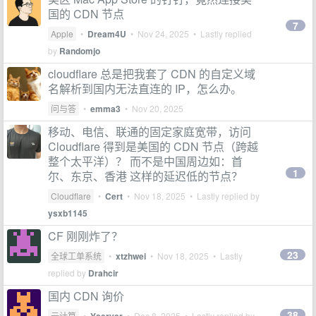
国的 CDN 节点
7
Apple
•
Dream4U
•
Nov 24, 2025
• Lastly replied
by
Randomjo
cloudflare 总是把我套了 CDN 的自定义域
名解析到国内无法直连的 IP，怎么办。
问与答
•
emma3
•
Nov 20, 2025
移动、电信、联通的固定家庭宽带，访问
Cloudflare 得到是美国的 CDN 节点（跨越
整个太平洋）？ 而不是中国周边如：首
1
尔、东京、香港 这样的延迟低的节点？
Cloudflare
•
Cert
•
Nov 18, 2025
• Lastly replied by
ysxb1145
CF 刚刚炸了？
23
全球工单系统
•
xtzhwei
•
Nov 18, 2025
• Lastly
replied by
Drahcir
国内 CDN 询价
38
云计算
•
•
Dec 8, 2025
• Lastly replied by