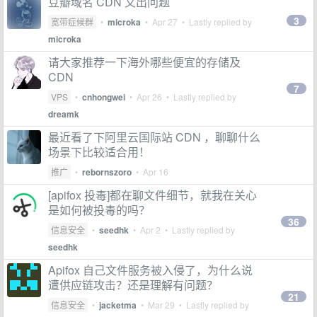
豆瓣域名 CDN 又出问题
3
宽带症候群
•
microka
•
Apr 27
• Lastly replied by
microka
请大家推荐一下海外哪些便宜的存储及
CDN
7
VPS
•
cnhongwei
•
Apr 26
• Lastly replied by
dreamk
最近看了下阿里云国际站 CDN ，聊聊什么
场景下比较适合用！
推广
•
rebornszoro
•
Apr 16
[apifox 投毒]都在聊文件细节，就我在关心
是如何被投毒的吗？
36
信息安全
•
seedhk
•
Apr 2
• Lastly replied by
seedhk
Apifox 自己文件服务被入侵了，为什么说
遭供应链攻击？还是理解有问题？
21
信息安全
•
jacketma
•
Mar 29
• Lastly replied by