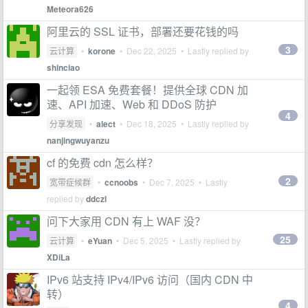
Meteora626
阿里云的 SSL 证书，部署还要花钱的吗
3
云计算
•
korone
•
Dec 22, 2025
• Lastly replied by
shinciao
一起领 ESA 免费套餐！提供全球 CDN 加
速、API 加速、Web 和 DDoS 防护
4
分享发现
•
alect
•
Dec 18, 2025
• Lastly replied by
nanjingwuyanzu
cf 的免费 cdn 怎么样？
2
宽带症候群
•
ccnoobs
•
Dec 7, 2025
• Lastly
replied by
ddczl
问下大家用 CDN 有上 WAF 没？
25
云计算
•
eYuan
•
Dec 5, 2025
• Lastly replied by
XDiLa
IPv6 站支持 IPv4/IPv6 访问（国内 CDN 中
转）
4