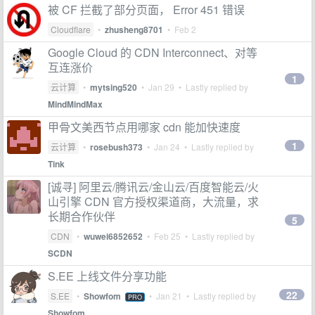
被 CF 拦截了部分页面， Error 451 错误
Cloudflare
•
zhusheng8701
•
Feb 2
Google Cloud 的 CDN Interconnect、对等
互连涨价
1
云计算
•
mytsing520
•
Jan 29
• Lastly replied by
MindMindMax
甲骨文美西节点用哪家 cdn 能加快速度
1
云计算
•
rosebush373
•
Jan 24
• Lastly replied by
Tink
[诚寻] 阿里云/腾讯云/金山云/百度智能云/火
山引擎 CDN 官方授权渠道商，大流量，求
长期合作伙伴
5
CDN
•
wuwei6852652
•
Feb 25
• Lastly replied by
SCDN
S.EE 上线文件分享功能
22
S.EE
•
Showfom
•
Jan 21
• Lastly replied by
PRO
Showfom