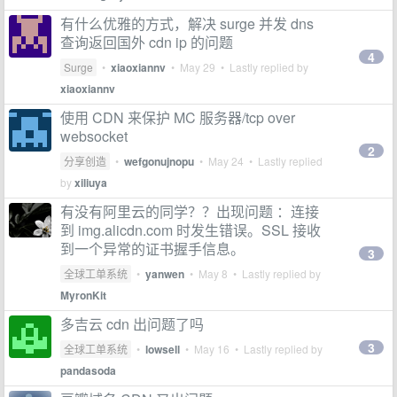
有什么优雅的方式，解决 surge 并发 dns
查询返回国外 cdn ip 的问题
4
Surge
•
xiaoxiannv
•
May 29
• Lastly replied by
xiaoxiannv
使用 CDN 来保护 MC 服务器/tcp over
websocket
2
分享创造
•
wefgonujnopu
•
May 24
• Lastly replied
by
xiliuya
有没有阿里云的同学？？出现问题 ：连接
到 img.alicdn.com 时发生错误。SSL 接收
到一个异常的证书握手信息。
3
全球工单系统
•
yanwen
•
May 8
• Lastly replied by
MyronKit
多吉云 cdn 出问题了吗
3
全球工单系统
•
lowsell
•
May 16
• Lastly replied by
pandasoda