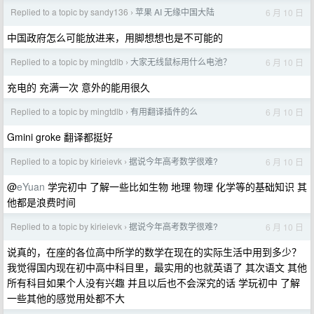
Replied to a topic by sandy136
苹果 AI 无缘中国大陆
6 月 10 日
›
中国政府怎么可能放进来，用脚想想也是不可能的
Replied to a topic by mingtdlb
大家无线鼠标用什么电池？
6 月 10 日
›
充电的 充满一次 意外的能用很久
Replied to a topic by mingtdlb
有用翻译插件的么
6 月 10 日
›
Gmini groke 翻译都挺好
Replied to a topic by kirieievk
据说今年高考数学很难?
6 月 10 日
›
@
eYuan
学完初中 了解一些比如生物 地理 物理 化学等的基础知识 其
他都是浪费时间
Replied to a topic by kirieievk
据说今年高考数学很难?
6 月 10 日
›
说真的，在座的各位高中所学的数学在现在的实际生活中用到多少？
我觉得国内现在初中高中科目里，最实用的也就英语了 其次语文 其他
所有科目如果个人没有兴趣 并且以后也不会深究的话 学玩初中 了解
一些其他的感觉用处都不大