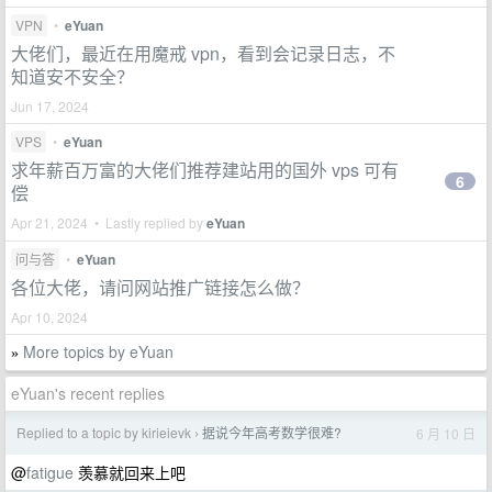
VPN
•
eYuan
大佬们，最近在用魔戒 vpn，看到会记录日志，不
知道安不安全？
Jun 17, 2024
VPS
•
eYuan
求年薪百万富的大佬们推荐建站用的国外 vps 可有
6
偿
Apr 21, 2024 • Lastly replied by
eYuan
问与答
•
eYuan
各位大佬，请问网站推广链接怎么做？
Apr 10, 2024
More topics by eYuan
»
eYuan's recent replies
Replied to a topic by kirieievk
据说今年高考数学很难?
6 月 10 日
›
@
fatigue
羡慕就回来上吧