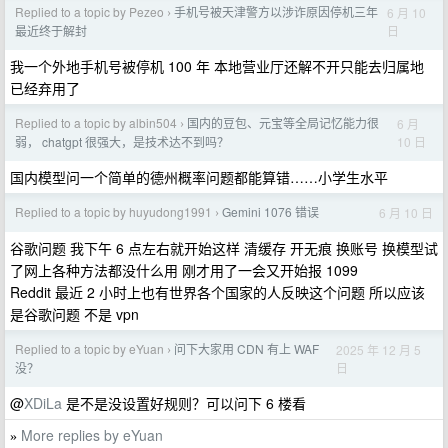
Replied to a topic by Pezeo
手机号被天津警方以涉诈原因停机三年
6 月 10
›
日
最近终于解封
我一个外地手机号被停机 100 年 本地营业厅还解不开只能去归属地
已经弃用了
Replied to a topic by albin504
国内的豆包、元宝等全局记忆能力很
6 月
›
10 日
弱， chatgpt 很强大，是技术达不到吗？
国内模型问一个简单的德州概率问题都能算错……小学生水平
Replied to a topic by huyudong1991
Gemini 1076 错误
6 月 10 日
›
谷歌问题 我下午 6 点左右就开始这样 清缓存 开无痕 换账号 换模型试
了网上各种方法都没什么用 刚才用了一会又开始报 1099
Reddit 最近 2 小时上也有世界各个国家的人反映这个问题 所以应该
是谷歌问题 不是 vpn
Replied to a topic by eYuan
问下大家用 CDN 有上 WAF
2025 年 12 月 5
›
日
没？
@
XDiLa
是不是没设置好规则？可以问下 6 楼看
More replies by eYuan
»