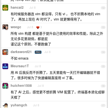
hancai2
Jul 8
12
有时候服务器连 vim 都没得，只有 vi ， 也不折腾本地的 vim
了。 再加上现在 AI 时代了，vim 就更懒得用了。
weegc
Jul 8
3
13
所有 vim 构建 都是基于提升自己使用的效率和性能，除此之外
无论多花里胡俏，都是屁
谨记这个原则，不要跑偏了
darksword21
Jul 8
PRO
14
不如 emacs
Meursau1T
Jul 8
15
用 AI 后我反而不折腾了，五天里能有一天打开编辑器就不错
了，很多时候为了快速编辑直接用 vi 了事。
huichen1508
Jul 8
16
有了 AI 之后，感觉更不想折腾 VIM 配置了，终端基本退化成聊
天框了
yuhangch
Jul 8
17