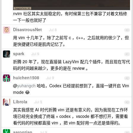
nvim 社区其实太挺稳定的，有时候第三包不兼容了对着文档修
一下一般也就好了
DisastrousNet
Jul 8
40
用 vim 十几年了，除了之前写 c ，c++，之后就用的很少了，但
是快捷键已经是肌肉记忆了。
spark
Jul 9
41
折腾 20 年了，现在直接装 LazyVim 配几个插件，而且现在写代
码的时间越来越少，更多的是在 review 。
huichen1508
Jul 9
42
@
yuhangch
哈哈，Codex 已经提前想到了，直接一键开启 Vim
mode 😂
Librola
Jul 9
43
其实我感觉 AI 时代折腾 vim 还是有意义的，因为我现在工作环
境已经完全换成了终端 + codex ，vscode 都不想打开，需要看
看代码的时候都直接 vim ，把 vim 配好用一点还是值得的。
aarontian
Jul 9
44