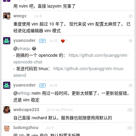
用 nvim 吧，直接 lazyvim 完事了
weegc
Jul 8
7
重度使用 vim 超过 10 年了， 现代来说 vim 配置太麻烦了， 已
经退化成编辑器 vim 模式
yuancoder
Jul 8
1
OP
8
@
yinaqu
😂
- 刚搞的一个 opencode 的：
https://github.com/lyuangg/vim-
opencode-chat
- 发送代码到 tmux：
https://github.com/lyuangg/vim-tmux-
aisend
yuancoder
Jul 8
OP
9
@
wfhtqp
nvim 用过一段时间，更新太频繁了，一更新就报错，
还是 vim 稳定
webcape233
Jul 8 via iPhone
10
自己直接 nvchard 默认，服务器也就随便用用默认的
ludongzhou
Jul 8
11
同 10+年 vim 用户, 默认配置不折腾