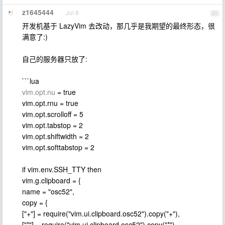
z1645444
Jul 8
21
开发机基于 LazyVim 去改动，那几乎是我期望的最终形态，很
满意了:)
自己的服务器只放了:
```lua
vim.opt.nu
= true
vim.opt.rnu = true
vim.opt.scrolloff = 5
vim.opt.tabstop = 2
vim.opt.shiftwidth = 2
vim.opt.softtabstop = 2
if vim.env.SSH_TTY then
vim.g.clipboard = {
name = "osc52",
copy = {
["+"] = require("vim.ui.clipboard.osc52").copy("+"),
["*"] = require("vim.ui.clipboard.osc52").copy("*"),