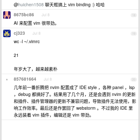
@
huichen1508
聊天框搞上 vim binding :) 哈哈
8675bc86
Jul 8
18
AI 来配置 vim 很带劲。
cj323
Jul 8
19
wc -l ~/.vimrc
21
年岁大了，越来越素朴
857681664
Jul 8
20
几年前一番折腾把 nvim 配置成了 IDE style ，各种 panel ，lsp
，debug 都搞好了。结果用了几个月，还是会遇到 nvim 的更新
和插件、插件管理器的更新不兼容问题，导致插件无法使用，影
响工作效率。最后还是作罢回了 webstorm 。不过我的 IDE 里
永远装着 vim 插件，编辑还是 vim 带劲。