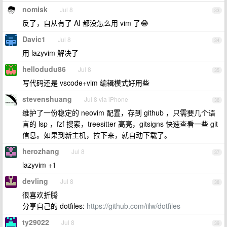
nomisk
Jul 8
33
反了，自从有了 AI 都没怎么用 vim 了😂
Davic1
Jul 8
34
用 lazyvim 解决了
hellodudu86
Jul 8
35
写代码还是 vscode+vim 编辑模式好用些
stevenshuang
Jul 8 via iPhone
36
维护了一份稳定的 neovim 配置，存到 github ，只需要几个语
言的 lsp ，fzf 搜索，treesitter 高亮，gitsigns 快速查看一些 git
信息。如果到新主机，拉下来，就自动下载了。
herozhang
Jul 8
37
lazyvim +1
devling
Jul 8
38
很喜欢折腾
分享自己的 dotfiles:
https://github.com/iilw/dotfiles
ty29022
Jul 8
39