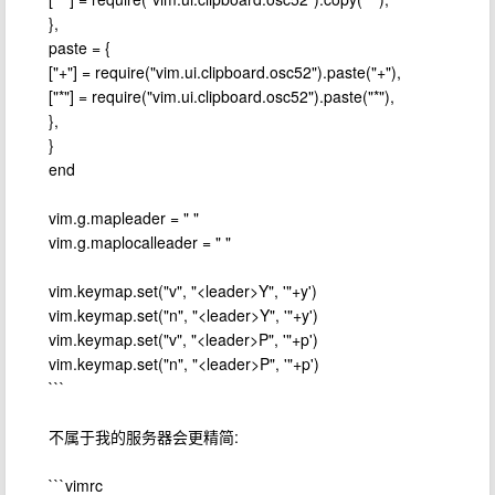
},
paste = {
["+"] = require("vim.ui.clipboard.osc52").paste("+"),
["*"] = require("vim.ui.clipboard.osc52").paste("*"),
},
}
end
vim.g.mapleader = " "
vim.g.maplocalleader = " "
vim.keymap.set("v", "<leader>Y", '"+y')
vim.keymap.set("n", "<leader>Y", '"+y')
vim.keymap.set("v", "<leader>P", '"+p')
vim.keymap.set("n", "<leader>P", '"+p')
```
不属于我的服务器会更精简:
```vimrc