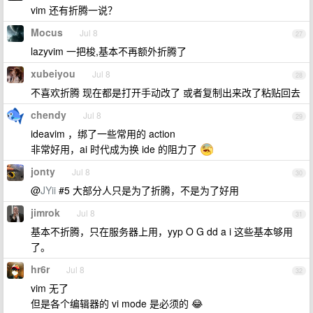
vim 还有折腾一说？
Mocus
Jul 8
27
lazyvim 一把梭,基本不再额外折腾了
xubeiyou
Jul 8
28
不喜欢折腾 现在都是打开手动改了 或者复制出来改了粘贴回去
chendy
Jul 8
29
ideavim ，绑了一些常用的 action
非常好用，ai 时代成为换 ide 的阻力了
jonty
Jul 8
30
@
JYii
#5 大部分人只是为了折腾，不是为了好用
jimrok
Jul 8
31
基本不折腾，只在服务器上用，yyp O G dd a i 这些基本够用
了。
hr6r
Jul 8
32
vim 无了
但是各个编辑器的 vi mode 是必须的 😂