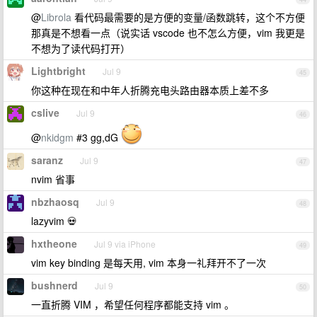
@
Librola
看代码最需要的是方便的变量/函数跳转，这个不方便
那真是不想看一点（说实话 vscode 也不怎么方便，vim 我更是
不想为了读代码打开）
Lightbright
Jul 9
45
你这种在现在和中年人折腾充电头路由器本质上差不多
cslive
Jul 9
46
@
nkidgm
#3 gg,dG
saranz
Jul 9
47
nvim 省事
nbzhaosq
Jul 9
48
lazyvim 💀
hxtheone
Jul 9 via iPhone
49
vim key binding 是每天用, vim 本身一礼拜开不了一次
bushnerd
Jul 9
50
一直折腾 VIM ，希望任何程序都能支持 vim 。