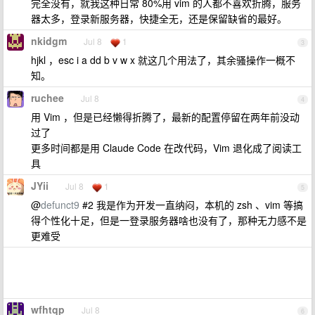
完全没有，就我这种日常 80%用 vim 的人都不喜欢折腾，服务
器太多，登录新服务器，快捷全无，还是保留缺省的最好。
nkidgm
Jul 8
1
3
hjkl ，esc i a dd b v w x 就这几个用法了，其余骚操作一概不
知。
ruchee
Jul 8
4
用 Vim ，但是已经懒得折腾了，最新的配置停留在两年前没动
过了
更多时间都是用 Claude Code 在改代码，Vim 退化成了阅读工
具
JYii
Jul 8
1
5
@
defunct9
#2 我是作为开发一直纳闷，本机的 zsh 、vim 等搞
得个性化十足，但是一登录服务器啥也没有了，那种无力感不是
更难受
wfhtqp
Jul 8
6