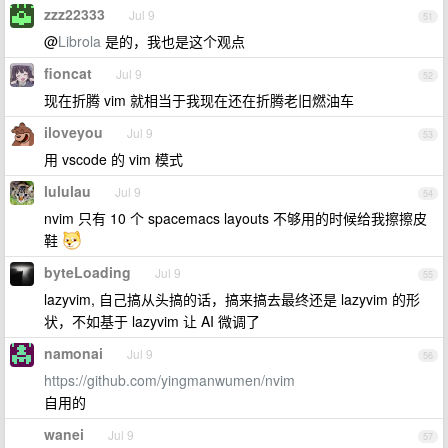
zzz22333
Jul 9
51
@
Librola
是的，我也是这个观点
fioncat
Jul 9
52
现在折腾 vim 就相当于我现在还在折腾老旧燃油车
iloveyou
Jul 9
53
用 vscode 的 vim 模式
lululau
Jul 9
54
nvim 只有 10 个 spacemacs layouts 不够用的时候给我擦擦皮
鞋
byteLoading
Jul 9
55
lazyvim, 自己搞从头搞的话，搞来搞去最终还是 lazyvim 的形
状，不如基于 lazyvim 让 AI 微调了
namonai
Jul 9
56
https://github.com/yingmanwumen/nvim
自用的
wanei
Jul 9
57