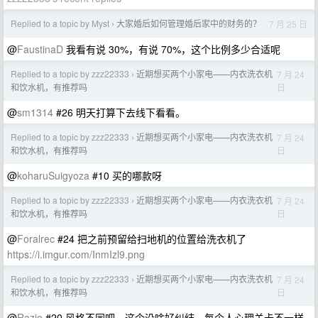
Replied to a topic by Myst
大家婚后如何管理婚后家中的财务的？
7 月 25 日
›
@
FaustinaD
我看有说 30%，有说 70%，这个比例多少合适呢
Replied to a topic by zzz22333
近期想买两个小家电——内衣洗衣机
7 月 24
›
日
和饮水机，有推荐吗
@
sm1314
#26 明天打算下去线下看看。
Replied to a topic by zzz22333
近期想买两个小家电——内衣洗衣机
7 月 24
›
日
和饮水机，有推荐吗
@
koharuSuigyoza
#10 买的哪款呀
Replied to a topic by zzz22333
近期想买两个小家电——内衣洗衣机
7 月 24
›
日
和饮水机，有推荐吗
@
Foralrec
#24 把之前预留给扫地机的位置给洗衣机了
https://i.imgur.com/InmIzl9.png
Replied to a topic by zzz22333
近期想买两个小家电——内衣洗衣机
7 月 24
›
日
和饮水机，有推荐吗
@
Razio
#20 风格不同吧，这个没啥好纠结，每个人心理关卡不一样