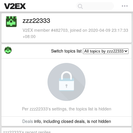
zzz22333
V2EX member #482703, joined on 2020-04-09 23:17:33
+08:00
Switch topics list
Per zzz22333's settings, the topics list is hidden
Deals
info, including closed deals, is not hidden
zzz22333's recent replies