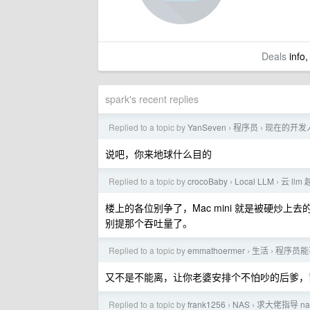
Deals
info,
spark's recent replies
Replied to a topic by
YanSeven
程序员
现在的开发人
›
›
说吧，你来地球什么目的
Replied to a topic by
crocoBaby
Local LLM
云 ll
›
›
楼上的各位别争了，Mac mini 就是被硬炒上去
别提那个吞吐量了。
Replied to a topic by
emmathoermer
生活
程序员能
›
›
又不是不能离，让你老婆安排个不怕吵的后爹，
Replied to a topic by
frank1256
NAS
求大佬指导 na
›
›