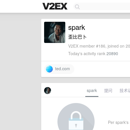
spark
歪比巴卜
V2EX member #186, joined on 20
Today's activity rank
20890
ted.com
spark
提问
技术
Per spark's 