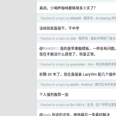
真闲，少喝杯咖啡都够用多少天了？
Replied to a topic by
Misty99
程序员
AI codei
›
›
没经验就直接干，干中学
Replied to a topic by
mlkr
程序员
鼠标手得到了极大
›
›
@
think2011
我的是苹果触摸板，一样会有问题。后
现在手腕没什么感觉了，恢复正常。
Replied to a topic by
yuancoder
Vim
有没有喜欢折腾 
›
›
折腾 20 年了，现在直接装 LazyVim 配几个
Replied to a topic by
adz2k
Android
国行红米手机
›
›
个人强烈推荐一加
Replied to a topic by
0x114514
生活
这个世界太割
›
›
@
resis
你说的这些，唯独最后一条最好解决