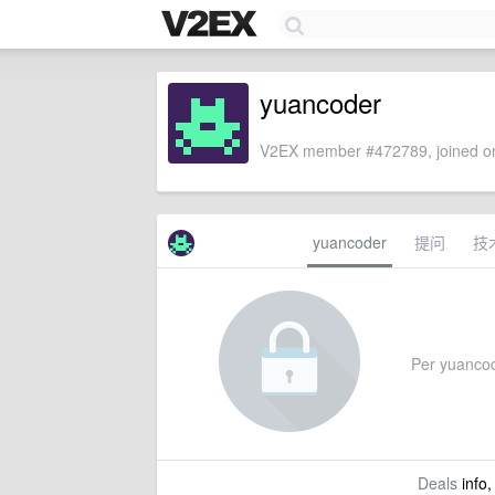
yuancoder
V2EX member #472789, joined on
yuancoder
提问
技
Per yuancode
Deals
info,