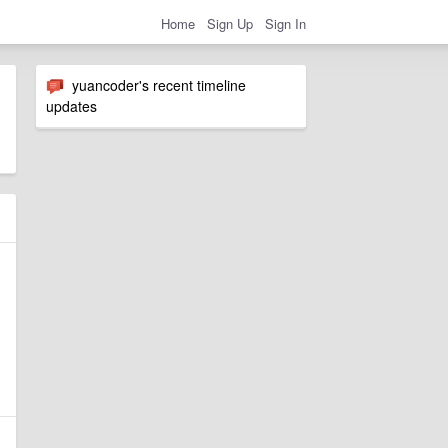
Home
Sign Up
Sign In
yuancoder's recent timeline
updates