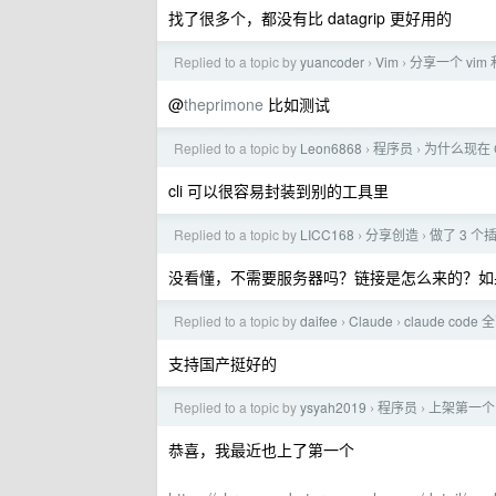
找了很多个，都没有比 datagrip 更好用的
Replied to a topic by
yuancoder
Vim
分享一个 vim 
›
›
@
theprimone
比如测试
Replied to a topic by
Leon6868
程序员
为什么现在 C
›
›
cli 可以很容易封装到别的工具里
Replied to a topic by
LICC168
分享创造
做了 3 个插
›
›
没看懂，不需要服务器吗？链接是怎么来的？如
Replied to a topic by
daifee
Claude
claude code
›
›
支持国产挺好的
Replied to a topic by
ysyah2019
程序员
上架第一个 
›
›
恭喜，我最近也上了第一个