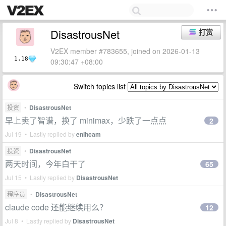
DisastrousNet
打赏
V2EX member #783655, joined on 2026-01-13
1.18
09:30:47 +08:00
Switch topics list
投资
•
DisastrousNet
早上卖了智谱，换了 minimax，少跌了一点点
2
Jul 19 • Lastly replied by
enihcam
投资
•
DisastrousNet
两天时间，今年白干了
65
Jul 15 • Lastly replied by
DisastrousNet
程序员
•
DisastrousNet
claude code 还能继续用么？
12
Jul 8 • Lastly replied by
DisastrousNet