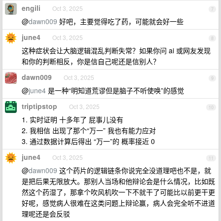
engili
Oct 3, 2025
7
@
dawn009
好吧，主要觉得吃了药，可能就会好一些
june4
Oct 3, 2025
8
这种症状会让大脑逻辑混乱判断失常？如果你问 ai 或网友发现
和你的判断相反，你是信自己呢还是信别人？
dawn009
Oct 3, 2025
9
@
june4
是一种“明知道荒谬但是脑子不听使唤”的感觉
triptipstop
Oct 3, 2025
10
1. 实时证明 十多年了 屁事儿没有
2. 我相信 出现了那个“万一” 我也有能力应对
3. 通过数据计算后得出 “万一”的 概率接近 0
june4
Oct 3, 2025
11
@
dawn009
这个药片的逻辑链条你说完全没道理吧也不是，就
是把后果无限放大。那别人当场和他辩论会是什么情况，比如既
然这个药湿了，那拿个吹风机吹一下不就干了可能比以前更干更
好呢，感觉病人很难在这类问题上辩论赢，病人会完全听不进道
理呢还是会反驳