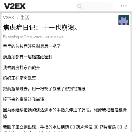
V2EX
生活
›
焦虑症日记：十一也崩溃。
By
seafog
at Oct 3, 2025 · 6872 views
手里的劳拉西泮只剩最后一瓶了
药瓶顶部有一层铝箔纸密封
我去厨房找东西戳开
妈妈正在厨房洗菜
把药瓶拿过去，用一根筷子戳破了密封铝箔纸
接下来的事情让我崩溃
因为她继续把她的还沾满水的手指头伸进了药瓶，想帮我把铝箔纸撕
掉
我脑子里立刻出现：手指的水沾到药 👉🏻 药片潮湿 👉🏻 药片变质 👉🏻 以