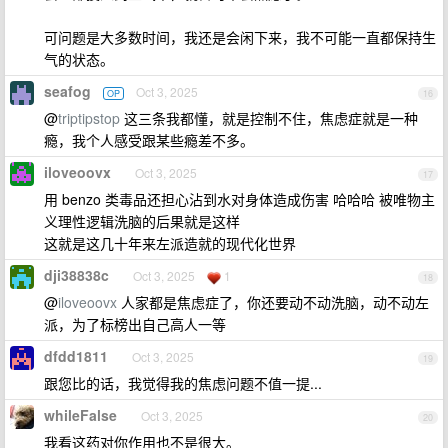
可问题是大多数时间，我还是会闲下来，我不可能一直都保持生
气的状态。
seafog
Oct 3, 2025
OP
16
@
triptipstop
这三条我都懂，就是控制不住，焦虑症就是一种
瘾，我个人感受跟某些瘾差不多。
iloveoovx
Oct 3, 2025
17
用 benzo 类毒品还担心沾到水对身体造成伤害 哈哈哈 被唯物主
义理性逻辑洗脑的后果就是这样
这就是这几十年来左派造就的现代化世界
dji38838c
Oct 3, 2025
1
18
@
iloveoovx
人家都是焦虑症了，你还要动不动洗脑，动不动左
派，为了标榜出自己高人一等
dfdd1811
Oct 3, 2025
19
跟您比的话，我觉得我的焦虑问题不值一提...
whileFalse
Oct 3, 2025
20
我看这药对你作用也不是很大。