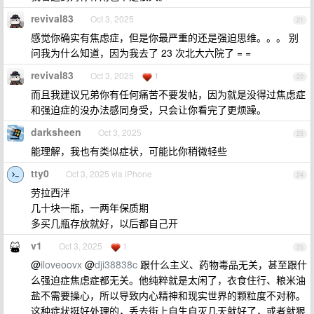
revival83
Oct 3, 2025
21
感觉你确实有焦虑症，但是你最严重的还是强迫思维。。。 别
问我为什么知道，因为我去了 23 次北大六院了 = =
revival83
Oct 3, 2025
1
22
而且我建议兄弟你有任何痛苦不要发帖，因为就是没得过焦虑症
和强迫症的没办法感同身受，只会让你看完了更烦躁。
darksheen
Oct 3, 2025
23
能理解，我也有类似症状，可能比你稍微轻些
tty0
Oct 3, 2025 via iPhone
24
劳拉西泮
几十块一瓶，一两年保质期
多买几瓶存放就好，以后都自己开
v1
Oct 3, 2025
1
25
@
iloveoovx
@
dji38838c
跟什么主义、药物毒品无关，甚至跟什
么强迫症焦虑症都无关。他纯粹就是太闲了，衣食住行、粮米油
盐不需要操心，所以导致内心精神和现实世界的颗粒度不对称。
这种症状挺好处理的，丢去街上自生自灭几天就好了，或者就狠