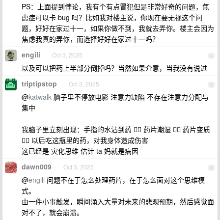
PS：上面提到悖论，我有个有点冒犯但是非常好奇的问题，焦
虑症可以卡 bug 吗？比如我对楼主说，你现在要无视这个问
题，好好在家过十一，如果你做不到，我就去弄你。楼主会因为
焦虑我真的弄你，而选择好好在家过十一吗？
engili
Oct 3, 2025
4
以及可以把药上半部分倒掉吗？当然如果介意，当我没有说过
triptipstop
Oct 3, 2025
5
@
katwalk
脑子里不停放电影 注意力缺陷 不存在注意力分配与
集中
我脑子里立刻出现：手指的水沾到药 👉🏻 药片潮湿 👉🏻 药片变质
👉🏻 以后吃这瓶里的药，对我身体造成伤害
这已经是 灾化思维 估计 ta 妈就是病因
dawn009
Oct 3, 2025
6
@
engili
问题不在于怎么处理药片，在于怎么面对这个思维模
式。
由一件小事触发，瞬间涌入大量对未来的悲观预期，然后感觉面
对不了，就会崩溃。