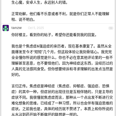
生心魔，安卓人生，永远别人的错。
正常劝解，他们看不乐意或者不利，就是你们正常人不能理解
啦、说不明白。
tanzw
Oct 5, 2025
59
你好楼主，看到你的帖子，希望你还能看到我的回复。
我也是个焦虑症&强迫症的亲历者，现在基本康复了。虽然从全
面爆发至今才“短短”几个月，但这段体验让我刻骨铭心。我完完
全全懂你所说的感觉是什么，你也不必在意其他评论里的一些不
理解甚至恶意，也不要怪他们，因为神经症这东西，没经历过的
人真的无法感同身受。但你想要倾诉和寻求理解的出发点当然是
好的。
言归正传。焦虑症是神经症（焦虑症、抑郁症、强迫症、恐惧
症）的其中一种，但症状的出现往往是互相伴随的，只是主导的
症状不同。我很懂就焦虑症而言，那种从一个点出发不断进行灾
难化想象的思维，已经成了一种习惯，所以也会伴有强迫思维的
症状。之前我也是，具体的经历就不赘述了，本质上和你所说的
从水沾到药开始不断做坏的联想是一样的。