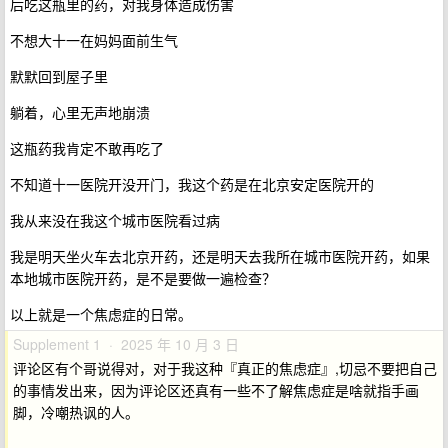
后吃这瓶里的药，对我身体造成伤害
不想大十一在妈妈面前生气
默默回到屋子里
躺着，心里无声地崩溃
这瓶药我肯定不敢再吃了
不知道十一医院开没开门，我这个药是在北京安定医院开的
我从来没在我这个城市医院看过病
我是明天坐火车去北京开药，还是明天去我所在城市医院开药，如果
本地城市医院开药，是不是要做一遍检查？
以上就是一个焦虑症的日常。
Supplement 1 · 2025 年 10 月 3 日
评论区有个哥说得对，对于我这种『真正的焦虑症』,切忌不要把自己
的事情发出来，因为评论区还真有一些不了解焦虑症是啥就指手画
脚，冷嘲热讽的人。