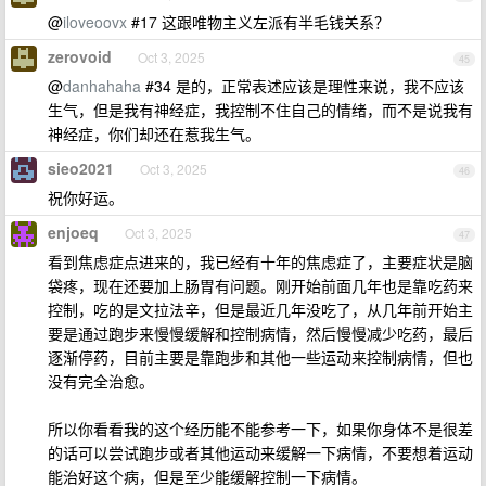
@
iloveoovx
#17 这跟唯物主义左派有半毛钱关系？
zerovoid
Oct 3, 2025
45
@
danhahaha
#34 是的，正常表述应该是理性来说，我不应该
生气，但是我有神经症，我控制不住自己的情绪，而不是说我有
神经症，你们却还在惹我生气。
sieo2021
Oct 3, 2025
46
祝你好运。
enjoeq
Oct 3, 2025
47
看到焦虑症点进来的，我已经有十年的焦虑症了，主要症状是脑
袋疼，现在还要加上肠胃有问题。刚开始前面几年也是靠吃药来
控制，吃的是文拉法辛，但是最近几年没吃了，从几年前开始主
要是通过跑步来慢慢缓解和控制病情，然后慢慢减少吃药，最后
逐渐停药，目前主要是靠跑步和其他一些运动来控制病情，但也
没有完全治愈。
所以你看看我的这个经历能不能参考一下，如果你身体不是很差
的话可以尝试跑步或者其他运动来缓解一下病情，不要想着运动
能治好这个病，但是至少能缓解控制一下病情。