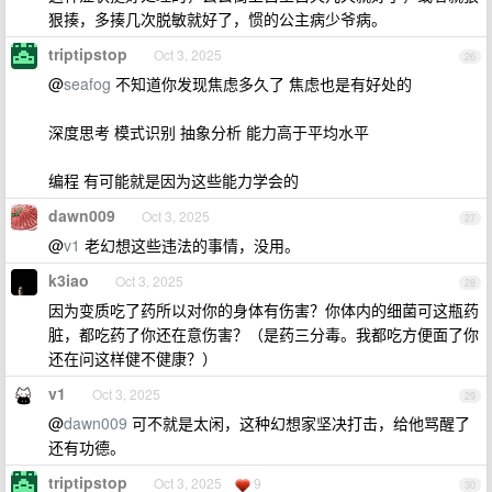
狠揍，多揍几次脱敏就好了，惯的公主病少爷病。
triptipstop
Oct 3, 2025
26
@
seafog
不知道你发现焦虑多久了 焦虑也是有好处的
深度思考 模式识别 抽象分析 能力高于平均水平
编程 有可能就是因为这些能力学会的
dawn009
Oct 3, 2025
27
@
v1
老幻想这些违法的事情，没用。
k3iao
Oct 3, 2025
28
因为变质吃了药所以对你的身体有伤害？你体内的细菌可这瓶药
脏，都吃药了你还在意伤害？（是药三分毒。我都吃方便面了你
还在问这样健不健康？）
v1
Oct 3, 2025
29
@
dawn009
可不就是太闲，这种幻想家坚决打击，给他骂醒了
还有功德。
triptipstop
Oct 3, 2025
9
30