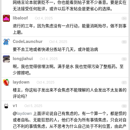
网络言论本就褒贬不一，你也能看到帖子里不少善意。要是实在
无法接受任何批评，或许以后不发帖会是更省心的选择。
libaloof
Oct 4, 2025
54
退行的三年，因为焦虑没有一点行动，能量消耗殆尽，做不到事
上磨。
CodeLaunchur
Oct 4, 2025
55
要不去工地或者快递分拣站干几天，或许能治病
longjiahui
Oct 4, 2025
56
啊，我也觉得很埋汰啊。满手是水 我也觉得污染了整瓶药。至
少擦擦吧。
laydown
Oct 4, 2025
57
楼主，你这帖子发出来不会焦虑不能理解的人会发出不太友善的
评论吗？
v1
Oct 5, 2025
58
@
laydown
上面评论说自己有焦虑的，有一个算一个，都是惯的
或者自私、无能狂怒的人，他们不会为所有事情焦虑，只会对自
己不利的事情焦虑，从不思考为什么自己处于不利位置，由此产