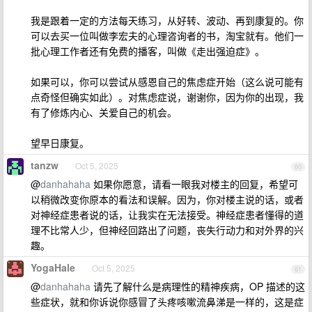
我是跟着一定的方法每天练习，从好转、波动、再到康复的。你
可以去买一位叫做李宏夫的心理咨询者的书，淘宝就有。他们一
批心理工作者还有免费的播客，叫做《走出强迫症》。
如果可以，你可以尝试从感恩自己的焦虑症开始（这么说可能有
点奇怪但确实如此）。对焦虑症说，谢谢你，因为你的出现，我
有了修炼内心、关爱自己的机会。
望早日康复。
tanzw
Oct 5, 2025
60
@
danhahaha
如果你愿意，请看一眼我对楼主的回复，希望可
以稍微改变你原本的看法和误解。因为，你对楼主说的话，或者
对神经症患者说的话，让我实在无法接受。神经症患者懂得的道
理不比常人少，但神经回路出了问题，丧失行动力和对外界的兴
趣。
YogaHale
Oct 5, 2025
61
@
danhahaha
请先了解什么是病理性的精神疾病，OP 描述的这
些症状，就和你诉说你感冒了头疼咳嗽流鼻涕是一样的，这是症