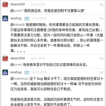
dawn009
Oct 3, 2025
12
@
june4
“我知道这些，但我还是控制不住要那么想”
seafog
Oct 3, 2025
OP
13
@
katwalk
我是随时随地，任何事情都会引起我的灾难化思维，
只是这些事情的主题都是 [对我的身体有伤害，害怕自己出事] ，
不需要把注意力分配，因为一段时间内我只会担心一件事（大脑
貌似无法同时担心多件事，或者有比例分配），担心的事情我一
般解决不掉，并且总会有下一件事情出现，挤掉上一件
事。。。。
dawn009
Oct 3, 2025
14
@
june4
有些根本意识不到自己在过度思维的会反驳。
seafog
Oct 3, 2025
OP
15
@
coderluan
这个 bug 确实卡不了，因为我就是想好好在家过十
一啊，没你的威胁我也超级想好好过十一呀😭 并不会因为你的
压力加进来，我就可以控制住自己不焦虑。
但是我也逐渐意识到，当我因为别的事情生气时，这时的注意力
会全部投入到生气中，就暂时不会焦虑了。