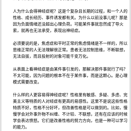
人为什么会得神经症呢？这是个复杂且长期的过程，和一个人的
性格、成长经历、事件诱发都有关。为什么以前没事儿呢？那是
因为负面情绪还没超出心理负荷。可能某件事就忽然成了导火
索，就再也无法承受，表现出神经症。
必须要说的是，焦虑症和平时正常的焦虑情绪是不一样的，所以
思维正常的人无法理解很正常。患者无法控制思维，不断联想，
无法自拔，而且投射的对象可能千变万化。
从表面上看神经症是由某件事引发的，那解决那件事就行了吗？
不太可能，因为问题的根本不在于某件事，而是这颗心。是心理
模式需要改变。
什么样的人更容易得神经症呢？性格里有敏感、多疑、多虑、完
美主义等特质的人对经症有更高的易感性。这里不是说这些性格
特质不好，性格不分好坏，但改善性格是可以做到的。比如，慢
慢学会对外事外物不纠缠、不计较、不联想，还有在应该的时候
学会表达愤怒。它们是改善性格的努力方向，也是一种可以学习
的能力。