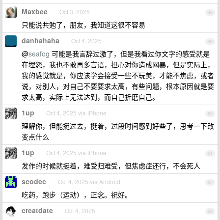
Maxbee
Oct 3, 2025
48
只能说共勉了，朋友，我知道这很不容易
danhahaha
Oct 4, 2025
49
@
seafog
可能是我言辞过激了，但是我看过你文字的感受就是
在埋怨，我也不敢再多言语，担心对你造成网暴，但是实际上，
我的感觉就是，你应该学会接受一些不玩美，才能不焦虑，或者
说，对别人，对自己不要要求太高，有些问题，根本原因就是要
求太高，实际上无法达到，而自己折磨自己。
1up
Oct 4, 2025 via iPhone
50
理解你，但能挺过去，挺着，过段时间感到好些了，思考一下改
变点什么
1up
Oct 4, 2025 via iPhone
51
发作的时候就挺着，难受归难受，但焦虑症还行，不会死人
scodec
Oct 4, 2025 via Android
52
吃药，跑步（运动），正念。祝好。
creatdate
Oct 4, 2025
53