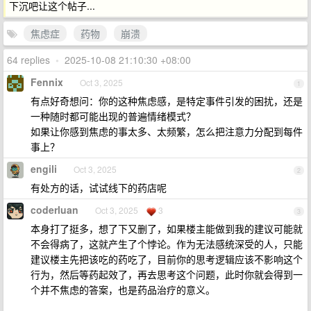
下沉吧让这个帖子...
焦虑症
药物
崩溃
64 replies
•
2025-10-08 21:10:30 +08:00
Fennix
Oct 3, 2025
1
有点好奇想问：你的这种焦虑感，是特定事件引发的困扰，还是
一种随时都可能出现的普遍情绪模式？
如果让你感到焦虑的事太多、太频繁，怎么把注意力分配到每件
事上？
engili
Oct 3, 2025
2
有处方的话，试试线下的药店呢
coderluan
Oct 3, 2025
3
3
本身打了挺多，想了下又删了，如果楼主能做到我的建议可能就
不会得病了，这就产生了个悖论。作为无法感统深受的人，只能
建议楼主先把该吃的药吃了，目前你的思考逻辑应该不影响这个
行为，然后等药起效了，再去思考这个问题，此时你就会得到一
个并不焦虑的答案，也是药品治疗的意义。