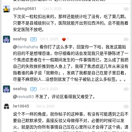
yufeng0681
Oct 3, 2025
35
下次买一粒粒扣出来的，那样还能统计吃了没有，吃了第几颗。
只要不是县城级别以下，医院就能开出劳拉西泮的。总不能抱着
安定医院不放吧。
seafog
Oct 3, 2025
3
OP
36
@
danhahaha
看你打了这么多字，回复你一下哈，我发这篇贴
的目的不是想埋怨谁，你仔细看的话会发现我只是平静陈述了一
个焦虑症患者在十一假期间发生的一件事情而已，怎么成了我把
自己的失败挫折推到他人身上了，我得了焦虑症这几年从来没有
指着谁的鼻子说「就赖你」，发病了我都是自己在屋子里忍着，
尽量不麻烦别人...没想到就发了个帖子被贴上这么多标签。。。
seafog
Oct 3, 2025
OP
37
@
revival83
不发了，评论区看得我又难受了。
lw10645
Oct 3, 2025
38
说个不一样的角度，就你帖子的这种事，有没有可能遇到之后不
要自己默默承受，直接反驳父母做得不对，必要的时候可以发
火，就是因为你所有事情自己压在心里所以才会得了这个病，潇