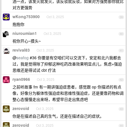
洒一点，该发火就发火，该反驳就反驳，如果对方强势那你就比
对方更强势
wKong753900
Oct 3, 2025
39
抱抱你
niuroumian1
Oct 3, 2025
40
祝你开心~摸头~
revival83
Oct 3, 2025
41
@
seafog
#36 你要是有空咱们可以交流下，安定和北六我都去
过，我是觉得除了抑郁这种吃药改善效果明显点儿，焦虑+强迫
思维还是得试试 cbt 疗法
ryan0966
Oct 3, 2025
42
之前听故事 fm 有一期讲强迫症患者，感觉跟 op 你描述的有点
像，好像分为躯体性强迫症和思维性强迫症，还是要靠药物和调
整心态慢慢走出来呀，希望早日走出焦虑吧
zerovoid
Oct 3, 2025
43
你是在描述自己真的生气，还是在描述自己的症状。
zerovoid
Oct 3, 2025
44