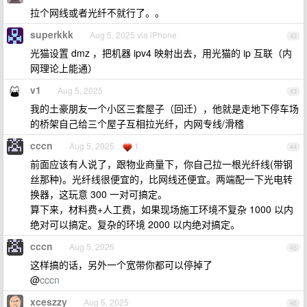
拉个网线或者光纤不就行了。。
superkkk
Aug 5, 2025 via iPhone
42
光猫设置 dmz ，把机器 ipv4 映射出去，用光猫的 ip 互联（内
网理论上能通）
v1
Aug 5, 2025
43
我的土豪朋友一个小区三套屋子（回迁），他就是走地下停车场
的桥架自己给三个屋子互相拉光纤，内网专线/滑稽
cccn
Aug 5, 2025
1
44
前面应该有人说了，跟物业商量下，你自己拉一根光纤线(带钢
丝那种)。光纤线很便宜的，比网线还便宜。两端配一下光电转
换器，这玩意 300 一对可搞定。
算下来，材料费+人工费，如果现场施工环境不复杂 1000 以内
绝对可以搞定。复杂的环境 2000 以内绝对搞定。
cccn
Aug 5, 2025
45
这样搞的话，另外一个宽带你都可以停掉了
@
cccn
xceszzy
Aug 5, 2025
46