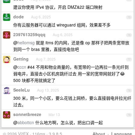
建议你使用 IPv4 协议，开启 DMZ&22 端口映射
dode
Aug 6, 2025
75
你有云服务器可以通过 wireguard 组网，效果差不多
2397613259qqq
Aug 6, 2025
76
@
hellomsg
就是 itms 的内网，还是像 op 那样子把两条宽带放
到同一个 bras 里雅，直接找电信吧
Getting
Aug 7, 2025
77
@
cccn
#44 不用和物业商量的，有宽带的一边再拉一条光纤到
弱电井，直接去小区机房跳纤过去 用一家的宽带网就好了😂
500 块都不用就搞定了
SeeleLu
Aug 13, 2025
78
300 米，同一个小区，要么花钱上网桥，要么直接弱电井拉光纤
过去。
sonnetbreeze
Mar 13
79
@
abbottcn
什么地方啊，怎么说，把出口调一起
© 2026 V2EX · 116ms · 3.9.8.5
About
·
Language