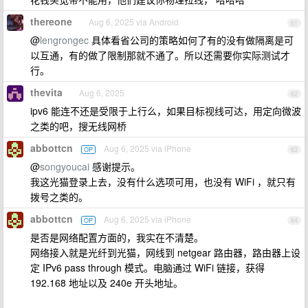
thereone
Aug 6, 2025 via Android
61
@
lengrongec
具体看省公司的策略如何了有的没有做隔离是可
以互通，有的做了限制那就不通了。所以还需要你实际测试才
行。
thevita
Aug 6, 2025
62
ipv6 能连不还是受限于上行么，如果目标视线可达，用定向微波
之类的吧，搜无线网桥
abbottcn
Aug 6, 2025 via iPhone
OP
63
@
songyoucai
感谢提示。
我这光猫登录上去，没有什么选项可用，也没有 WiFi ，就只有
拨号之类的。
abbottcn
Aug 6, 2025 via iPhone
OP
64
是否是网络配置方面的，我实在不清楚。
网络接入就是光纤到光猫，网线到 netgear 路由器，路由器上设
定 IPv6 pass through 模式。电脑通过 WiFi 链接，获得
192.168 地址以及 240e 开头地址。