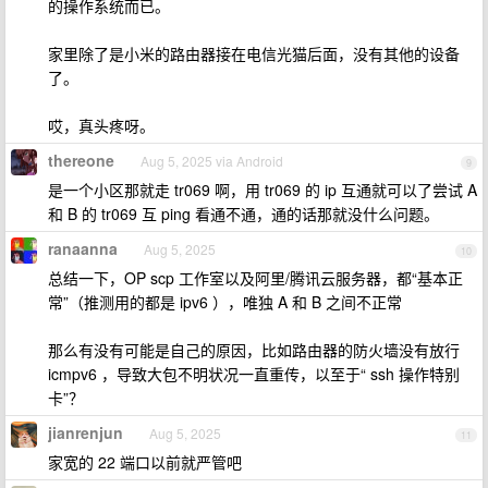
的操作系统而已。
家里除了是小米的路由器接在电信光猫后面，没有其他的设备
了。
哎，真头疼呀。
thereone
Aug 5, 2025 via Android
9
是一个小区那就走 tr069 啊，用 tr069 的 ip 互通就可以了尝试 A
和 B 的 tr069 互 ping 看通不通，通的话那就没什么问题。
ranaanna
Aug 5, 2025
10
总结一下，OP scp 工作室以及阿里/腾讯云服务器，都“基本正
常”（推测用的都是 ipv6 ），唯独 A 和 B 之间不正常
那么有没有可能是自己的原因，比如路由器的防火墙没有放行
icmpv6 ，导致大包不明状况一直重传，以至于“ ssh 操作特别
卡”？
jianrenjun
Aug 5, 2025
11
家宽的 22 端口以前就严管吧