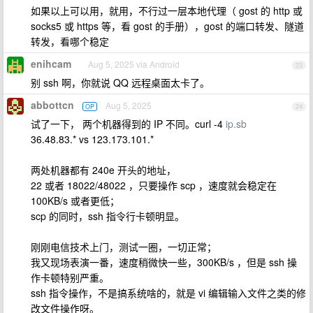
如果以上可以用，就用，不行过一层本地代理（ gost 的 http 或
socks5 或 https 等，看 gost 的手册），gost 的端口转发、隧道
转发，看哪个稳定
enihcam
Aug 5, 2025 via Android
23
别 ssh 啊，你就说 QQ 远程桌面太卡了。
abbottcn
Aug 5, 2025
OP
24
试了一下， 两个机器得到的 IP 不同。curl -4
ip.sb
36.48.83.* vs 123.173.101.*
两处机器都有 240e 开头的地址，
22 或者 18022/48022 ，只要操作 scp ，速度就会稳定在
100KB/s 或者更低；
scp 的同时，ssh 指令行卡顿明显。
刚刚电信技术上门，测试一圈，一切正常；
我又现场表演一番，速度稍微快一些，300KB/s ，但是 ssh 操
作卡顿特别严重。
ssh 指令操作，不是搞系统啥的，就是 vi 编辑输入文件之类的修
改文件操作呀。