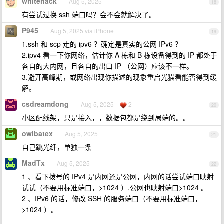
whitehack
Aug 5, 2025
18
有尝试过换 ssh 端口吗？会不会就解决了。
P945
Aug 5, 2025 via iPhone
19
1.ssh 和 scp 走的 ipv6 ？确定是真实的公网 IPv6 ？
2.ipv4 看一下你网络，估计你 A 栋和 B 栋设备得到的 IP 都处于
各自的大内网，且各自的出口 IP （公网）应该不一样。
3.避开高峰期，或网络出现你描述的现象重启光猫看能否得到缓
解。
csdreamdong
Aug 5, 2025
2
20
小区配线架，只是接入，，数据包都是绕到局端的。。
owlbatex
Aug 5, 2025
21
自己跳光纤，单独一条
MadTx
Aug 5, 2025
22
1 、看下拨号的 IPv4 是内网还是公网，内网的话尝试端口映射
试试（不要用标准端口，>1024 ）,公网也映射端口>1024 。
2 、IPv6 的话，修改 SSH 的服务端口（不要用标准端口，
>1024 ）。