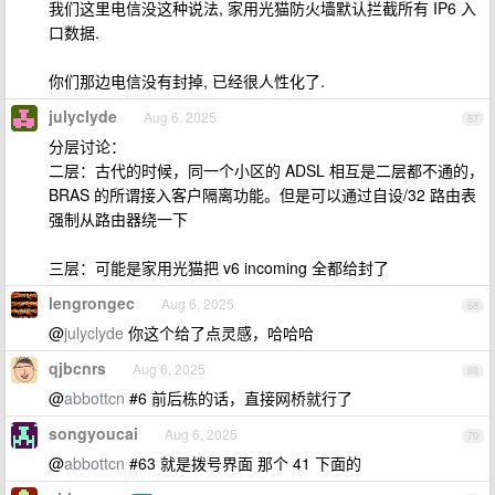
我们这里电信没这种说法, 家用光猫防火墙默认拦截所有 IP6 入
口数据.
你们那边电信没有封掉, 已经很人性化了.
julyclyde
Aug 6, 2025
67
分层讨论：
二层：古代的时候，同一个小区的 ADSL 相互是二层都不通的，
BRAS 的所谓接入客户隔离功能。但是可以通过自设/32 路由表
强制从路由器绕一下
三层：可能是家用光猫把 v6 incoming 全都给封了
lengrongec
Aug 6, 2025
68
@
julyclyde
你这个给了点灵感，哈哈哈
qjbcnrs
Aug 6, 2025
69
@
abbottcn
#6 前后栋的话，直接网桥就行了
songyoucai
Aug 6, 2025
70
@
abbottcn
#63 就是拨号界面 那个 41 下面的