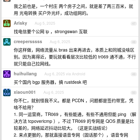
我之前也是，一个村庄 两个房子之间，就是差了两三百米，就
用 光电转换 买户外光纤，成功组网的。
Arisky
Aug 5, 2025
47
找电信要个公网 ip ，strongswan 互联
creepersssss
Aug 6, 2025
48
你这样做，网络流量从 bras 出来再进去，本质上和同城没啥区
别。因为离得近，要玩就看看层次比较低的 tr069 通不通，不行
就只能自己拉网线。
huihuilang
Aug 6, 2025 via Android
49
买个国内 bgp 服务器，搞 rustdesk 吧
xiaoun001
Aug 6, 2025
50
你不仁，就别怪我不义。都是 PCDN ，问题都是签约带宽，凭
啥不给用？
1. 同一运营商，TR069 ，有些能通，有些不通用但能 ping （解
决方法 tcpovericmp ），不过 TR069 的专网是 QOS 质量是比
较差的，网络延迟抖动比较大。（这是实战结论）
2. 来点更狠的，那就直接语音专网（固话那个），语音专网