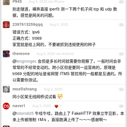
P945
Aug 5, 2025 via iPhone
32
别走隧道，裸奔直接 iperf3 测一下两个机子间 tcp 和 udp 数
据，感觉是网关的问题。
2397613259qqq
Aug 5, 2025
33
错误方式：ipv6
正确方式：tr069
家宽就是给上网的，不要被抓到违规使用的辫子
thereone
Aug 5, 2025 via Android
34
@
lengrongec
会但是多长时间就需要你观察了，一般时间会非
常常的不经常变动的。跨小区但是要同一运营商的，原理是
tr069 分配的地址是省网管 ITMS 管控用的一般都是互通的。所
以需要你测试。
moefishtang
Aug 5, 2025
35
同小区架无线网桥试试看
naver1
Aug 5, 2025
1
36
@
totoro625
牛哇牛哇，路由上了 FakeHTTP 效果立竿见影，本
来上传被限制 1M/s ，直接跑满上传了～～～感谢啊～