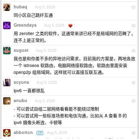
hubaq
Aug 5, 2025
1
同小区自己跳纤互通
Greendays
Aug 5, 2025
1
2
用 zerotier 之类的软件，这通常来讲已经不是局域网的范畴了，
连不上是正常的。
sugost
Aug 5, 2025
3
我也是和你差不多的异地访问需求，目前我的方案是，两地各放
一个 istroeos 软路由，电脑网络接软路由，软路由里面安装
openp2p 组局域网，这样就可以直接互联互通。
scyuns
Aug 5, 2025
4
ipv6 一直都很乱
anubu
Aug 5, 2025
5
- 可以尝试自组二层网络看看能不能绕过限制
- 可以尝试用一些标准场景和电信沟通，比如从 A 查看 B 的
ipv6 摄像头断连、卡顿等
abbottcn
Aug 5, 2025
OP
6