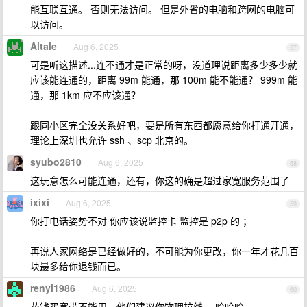
能互联互通。 否则无法访问。 但是外省的电脑和跨网的电脑可
以访问。
Altale
Aug 6, 2025
57
可是听这描述...连不通才是正常的呀，没道理说距离多少多少就
应该能连通的，距离 99m 能通，那 100m 能不能通？ 999m 能
通，那 1km 应不应该通？
跟同小区完全没关系好吧，要是所有东西都愿意给你打通开通，
理论上深圳也允许 ssh 、scp 北京的。
syubo2810
Aug 6, 2025
58
这玩意怎么可能连通，还有，你这的确是超过家宽服务范围了
ixixi
Aug 6, 2025
59
你打电话姿势不对 你应该说监控卡 监控是 p2p 的 ；
再说人家网络是已经做好的，不可能为你更改，你一年才花几百
块最多给你退钱而已。
renyi1986
Aug 6, 2025
60
花钱买宽带不能用，他们建议你物理拉线， 哈哈哈