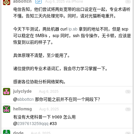
abbottcn
Aug 6, 2025 via iPhone
OP
71
电信告知，他们尝试将两处宽带的出口设定在一起，专业术语听
不懂。告知三天内处理完毕。同时，请对光猫断电重开。
今天下午测试，两处机器 curl
ip.sb
拿到的地址不同，但是 scp
可以稳定在 5MB/s ，scp 同时，ssh 指令操作，无卡顿，应该是
恢复到以前的样子了。
具体原理不清楚，至少能用了。
诸位提供的专业术语词汇，我会尽力学习掌握一下。
感谢各位协助分析网络架构。
julyclyde
Aug 6, 2025
72
@
abbottcn
那你可能之前并不在同一个网段下？
hellomsg
Aug 6, 2025
73
有没有大佬科普一下 tr069 怎么用
@
2397613259qqq
#33
dode
Aug 6, 2025
74