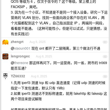
QOS 等级为 6 ，仅次于信令的 7 这个等级。架上楼上的
FACKSIP ，爽吧。
3. 因为在一个小区，不知道是不是同一个接入设备，研究一下运
营商的 VLAN 划分，找到一些面向政企客户存在的 VLAN ，两
个光猫都配到这个 VLAN ，自己指派固定 IP ，两端同一网段，
看看能不能通。（这种可能性小，但是可以试试，只是猜想，没
有去实践过）
zhengrt
Aug 6, 2025
51
@
xiaoun001
现在 ont 都开了二层隔离，第三个做法行不通
lengrongec
Aug 6, 2025
52
@
thereone
那这样再问下，同一运营商，同一省，跨市的 tr069
能否互通？
YZ66332
Aug 6, 2025
53
1.先用 iperf3 测速 tcp 和 udp 直连速度（记得 udp 测速的时候
指定一下发包速度，默认只有 1Mb)
2.如果 iperf3 测速达不到标称速度，就用 fakehttp 和 fakesip 这
两个项目来尝试解限
如果是和大家普遍被限制的情况一致，基本上用上这两个项目就