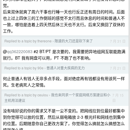
觉。
后来双休就爽了周六干事也行睡一天也行反正还有周日的时间。后面
也上过上四休三的工作倒班的感觉不太行而且休息的时间和普通人不
一致，哪怕是连着上四天然后休三天也不太行。后来又换回了双休的
工作。
Replied to a topic by thereone
限速的大刀还是砍下来了
7 月 31 日
›
@
qq362220083
#2 BT/PT 是次要的，我需要把异地组网互联能跑满
就行。BT 我有网盘可以用，PT 不跑了也不影响。
Replied to a topic by 90e
普通人对重大疾病的无力
7 月 21 日
›
何止普通人有钱人无非多点手段，面对绝症再有钱都没有用该死一样
死。生老病死人之常情。
Replied to a topic by ceuiou
我也来同求一个家庭网络方案建议和小
7 月 15
›
日
主机用法建议
没有啥好说的你的需求又不是一尘不变的。把网线拉到位最好都集中
到你觉得可以放的位置，然后从弱电箱放 2-3 根光纤和网线也到集中
的位置。后期随意你自己更改方案了，你觉得怎么搞就怎么搞想怎么
搞就怎么搞。