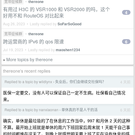
宽带症候群
•
thereone
有用过 H3C 的 VSR1000 和 VSR2000 的吗，这个
4
好用不和 RouteOS 对比起来
Aug 26, 2023 • Lastly replied by
SoFarSoGood
宽带症候群
•
thereone
跨运营商的 IPv6 的 qos 限速
6
Jul 19, 2023 • Lastly replied by
maoshen1234
More topics by thereone
»
thereone's recent replies
Replied to a topic by wildlynx
失业后，你们会继续交社保吗？
4 天前
›
医保一定要交，没有人可以保证自己一定不生病。社保看自己情况
来。
Replied to a topic by nanxiaonan
单休真的不是人干的活
6 天前
›
确实，单休是最垃圾的了在休息的工作当中，997 和月休 2 天的这种
不算。最开始上班就是单休的周六下班回家后周末就 1 天能干自己事
的时间都堆在这天了，到晚上就感觉明天要上班了实在没有休息的感