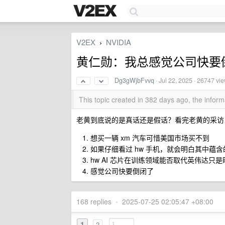
V2EX
NVIDIA
›
黄仁勋：我总感觉公司快要
Dg3gWjbFvvq
·
Jul 22, 2025
· 26747 vi
This topic created in 382 days ago, the info
老黄到底说的是真话还是假话？看完老黄的采访
想买一辆 xm 汽车可惜美国市场买不到
如果仔细看过 hw 手机，就会明白其中蕴
hw AI 芯片在训练领域能否取代英伟达只
感觉公司快要倒闭了
168 replies
•
2025-07-25 02:05:47 +08:00
1
2