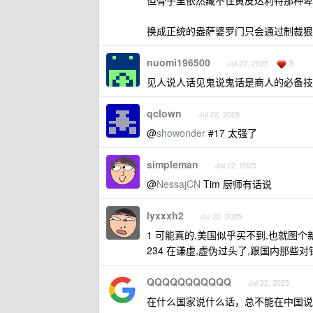
但骨子里依然藏不住黄皮达利特那种卑
换成正统的盎萨婆罗门只会通过制裁狠
nuomi196500
3
Jul 22, 2025
见人说人话见鬼说鬼话是商人的必备技
qclown
Jul 22, 2025
@
showonder
#17 太强了
simpleman
Jul 22, 2025
@
NessajCN
Tim 厨师有话说
lyxxxh2
Jul 22, 2025
1 可能真的,美国似乎买不到,也就图个
234 在谦虚,虚伪过头了,跟国内那些
QQQQQQQQQQQ
Jul 22, 2025
在什么国家说什么话，总不能在中国说