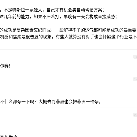
争，不是特斯拉一家独大，自己才有机会卖自动驾驶方案；
伟达几年前的能力，如果不压着打，早晚有一天会构成直接威胁；
己的成功是复杂因素交织而成，一些解释不了的运气都可能是成功的最重要
机感和焦虑是很普遍的现象，有些人就算没有对手也会怀疑这个行业是不
1
尔赛！
1
不什么都夸一下吗？大概去到非洲也会把非洲一顿夸。
2