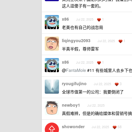
这人逗傻子有一套的。
x86
1
Jul 22, 2025
老美也有自己的战忽局
liqingyou2093
1
Jul 22, 2025
半真半假，尊师雷军
x86
1
Jul 22, 2025
@
FantaMole
#11 有些城里人去乡下
ryougifujino
3
Jul 22, 2025
全球市值第一的公司：我要倒闭了
newboy1
Jul 22, 2025
真假难辨，但是的确给媒体和营销号搞
showonder
68
Jul 22, 2025