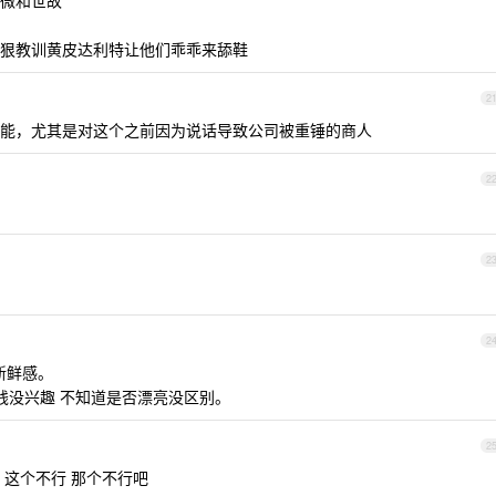
微和世故
狠教训黄皮达利特让他们乖乖来舔鞋
2
能，尤其是对这个之前因为说话导致公司被重锤的商人
2
2
2
新鲜感。
对钱没兴趣 不知道是否漂亮没区别。
2
 这个不行 那个不行吧