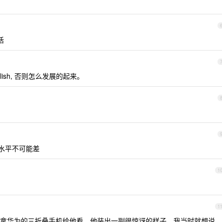
活
 foolish, 否则怎么发展的起来。
的水平不可能差
1
1
拿华为的三折叠手机给他看，他装出一副很惊讶的样子。我当时就想说，