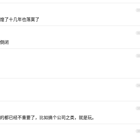
3
煌了十几年也落寞了
3
倒闭
3
3
3
的都已经不重要了，比如搞个公司之类，就是玩。
3