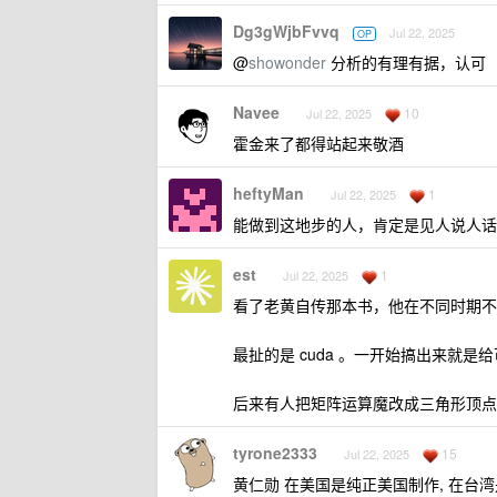
Dg3gWjbFvvq
Jul 22, 2025
OP
@
showonder
分析的有理有据，认可
Navee
10
Jul 22, 2025
霍金来了都得站起来敬酒
heftyMan
1
Jul 22, 2025
能做到这地步的人，肯定是见人说人话
est
1
Jul 22, 2025
看了老黄自传那本书，他在不同时期不同场
最扯的是 cuda 。一开始搞出来就是
后来有人把矩阵运算魔改成三角形顶点
tyrone2333
15
Jul 22, 2025
黄仁勋 在美国是纯正美国制作, 在台湾