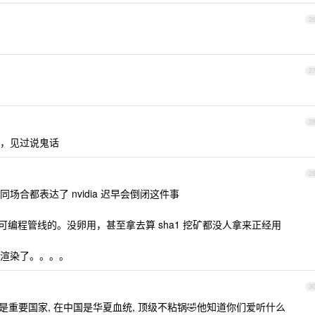
2
2
2
，见过说鬼话
2
合都表达了 nvidia 迟早会倒闭这件事
给可编程管线的。没卵用，甚至拿去算 sha1 挖矿都没人拿来正经用
渲染了。。。。
3
是重要国家, 在中国是华夏血统, 顶级不粘锅🤣他知道你们爱听什么