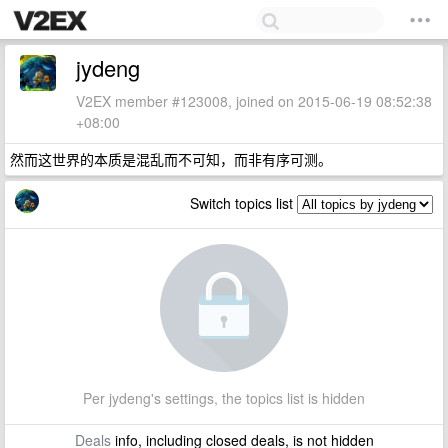
jydeng
V2EX member #123008, joined on 2015-06-19 08:52:38
+08:00
然而这世界的本质是混乱而不可知，而非有序可测。
Switch topics list
Per jydeng's settings, the topics list is hidden
Deals
info, including closed deals, is not hidden