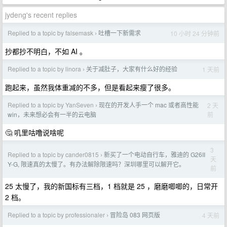
jydeng's recent replies
Replied to a topic by falsemask
吐槽一下新需求
10 小时 24 分钟前
›
抄都抄不明白，不如 AI 。
Replied to a topic by linora
关于减肚子，大家有什么好的经验
1 天前
›
跑起来，虽然我体重减的不多，但是看起来瘦了很多。
Replied to a topic by YanSeven
现在的开发人手一个 mac 或者高性能
2 天
›
前
win，未来想必会有一半的云电脑
🤔 叽里咕噜说啥呢
3
Replied to a topic by cander0815
新买了一个电动自行车，雅迪的 G26II
›
天
Y-G, 限速真的太慢了。有办法解除限速吗？深圳哪里可以解开它。
前
25 太慢了，我的新国标有三档，1 档就是 25 ，磨磨唧唧的，日常开
2 档。
Replied to a topic by professionaler
冒险岛 083 网页版
4 天前
›