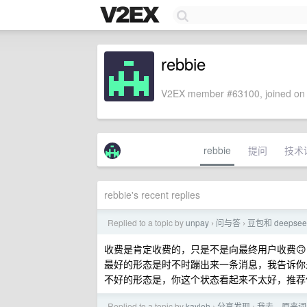
rebbie
V2EX member #63100, joined on 
rebbie
提问
技术
rebbie's recent replies
Replied to a topic by
unpay
问与答
豆包和 deep
›
›
收费是肯定收费的，只是不是向最终用户收费🙃
最好的形态是时不时蹦出来一条消息，我告诉你最近那
不好的形态是，你这个状态看起来不太好，推荐你
Replied to a topic by
kayleh
分享发现
我去，原来词元