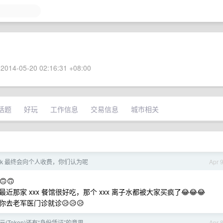
2014-05-20 02:16:31 +08:00
话题
好玩
工作信息
交易信息
城市相关
seek 最终会向个人收费，你们认为呢
Apr 
🙃
家 xxx 餐馆很好吃，那个 xxx 离子水都被大家买疯了😂😂😂
去老军医门诊就诊😥😥😥
(Token)还有“身份凭证”的意思
Apr 