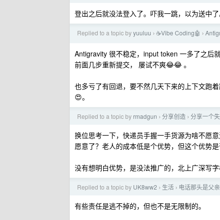
登出之后就没法登入了。吓我一跳，以为送中了
Replied to a topic by
yuuluu
☕Vibe Coding🤖
Anti
›
›
Antigravity 很不稳定，input token
前面几步重新提交， 屡试不爽😂😂 。
也多亏了有回退，要不然几天下来的上下文跑着跑着都不
😍。
Replied to a topic by
rmadgun
分享创造
分享一个失
›
›
换位思考一下，快递员手握一手货源为啥不愿意
愿意了？老人的成本低是个优势，但这个优势是
没有想明白优势，是没法推广的，北上广深写字
Replied to a topic by
UK8ww2
生活
电话那头是父亲
›
›
有些责任是逃不掉的，但也不是无限制的。