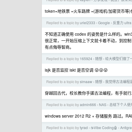
›
›
token=地铁票 =火车路牌 =(游戏机/加密货币等)代
Replied to a topic by
uriel2333
Google
反重力 ult
›
›
不知道正确使用 codex 的姿势是什么样的。win3
很正常，一开始压缩上下文就卡着不动，到控制台一看，报错“local
有点侮辱智商。
Replied to a topic by
165924
随想
给大模型们做了
›
›
isjk 是否监控 iskt 是否空调 😜😜😜
Replied to a topic by
slmaaw
随想
我觉得古法编程
›
›
穿越回古代，校长教你手搓古法编程，有手就行。
Replied to a topic by
admin666
NAS
总结下个人使用
›
›
windows server 2012 R2 + 存储服务 路过。
Replied to a topic by
tyrad
☕Vibe Coding🤖
Antig
›
›