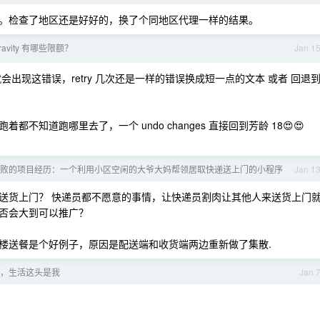
。检查了地区还是好好的，换了个同地区代理一样的结果。
gravity 有哪些限额？
Jan 1
 一多了之后就会出现这错误，retry 几次还是一样的错误换成短一点的文本 或者 回退
知道跑哪里去了，一个 undo changes 直接回到芳龄 18😍😍
败的项目经历：一个利用小区空闲的大爷大妈帮领居取快递送上门的小程序
Jan 1
送货上门？ 快递员都不愿意的事情，让快递员割肉让其他人来送货上门
否会大到可以推广？
楼送餐是个好例子，原因是配送端和收货端两边重新做了集散.
，生活这头是我
Jan 