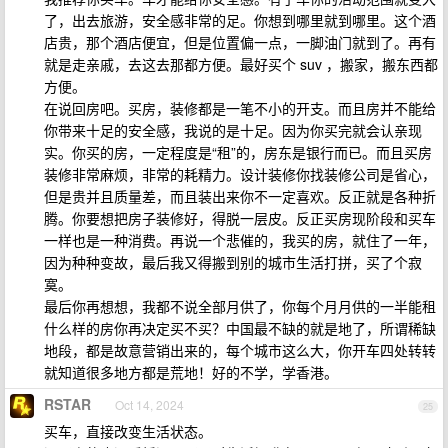
了，出去旅游，安全感非常的足。你想到哪里就到哪里。这个酒
店贵，那个酒店便宜，但是位置偏一点，一脚油门就到了。再有
就是走亲戚，去这去那都方便。最好买个 suv ，搬家，搬东西都
方便。
在说回房吧。买房，装修都是一笔不小的开支。而且房并不能给
你带来十足的安全感，我说的是十足。因为你买完就会认亲现
实。你买的房，一定程度是“租”的，房东是银行而已。而且买房
装修非常麻烦，非常的耗精力。设计装修你找装修公司是省心，
但是贵并且质量差，而且装出来你不一定喜欢。反正就是各种折
腾。你要想把房子装修好，得脱一层皮。反正买房现阶段和买车
一样也是一种消费。再说一个悲催的，我买的房，就住了一年，
因为种种变故，最后我又得搬到别的城市生活打拼，买了个寂
寞。
最后你再想想，我都不说全部月供了，你每个月月供的一半能租
什么样的房你再决定买不买？中国最不缺的就是地了，所谓稀缺
地段，都是故意营销出来的，每个城市这么大，你开车四处转转
就知道很多地方都是荒地！好的不学，学香港。
RSTAR
Oct 14, 2024
25
买车，直接改变生活状态。