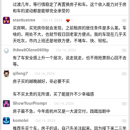
过渡几年，等行情稳定了再置换房子和车。这个收入能力对于房
和车的波动都是能够完全承受的
stardustree
Oct 14, 2024
1
69
买房啊，买完房你就会发现，之前租房的居住条件是多么差。车
啥的，用处不大，也就节假日回老家方便点。我的车现在几乎天
天吃灰，市内上班还是地铁方便，不堵车、快、轻松。
ih8es9OIzne0959p
Oct 14, 2024
70
有了车安全感上升一个层次，说走就走，也不用抢票担心回不去
等。
qifeng7
Oct 14, 2024
71
房子买的越晚越好，非必要不买
车不买太贵的无所谓，买了能提升不少幸福感
ShowYourPrompt
Oct 14, 2024
72
房子最不急，今年底杭州又是一大波交付，践踏加剧中
komolei
Oct 14, 2024
73
推荐先买个车，房子的话，自己先关注起来。因为接下来二三年