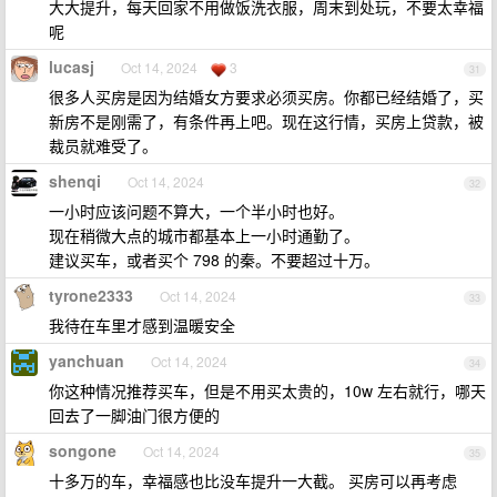
大大提升，每天回家不用做饭洗衣服，周末到处玩，不要太幸福
呢
lucasj
Oct 14, 2024
3
31
很多人买房是因为结婚女方要求必须买房。你都已经结婚了，买
新房不是刚需了，有条件再上吧。现在这行情，买房上贷款，被
裁员就难受了。
shenqi
Oct 14, 2024
32
一小时应该问题不算大，一个半小时也好。
现在稍微大点的城市都基本上一小时通勤了。
建议买车，或者买个 798 的秦。不要超过十万。
tyrone2333
Oct 14, 2024
33
我待在车里才感到温暖安全
yanchuan
Oct 14, 2024
34
你这种情况推荐买车，但是不用买太贵的，10w 左右就行，哪天
回去了一脚油门很方便的
songone
Oct 14, 2024
35
十多万的车，幸福感也比没车提升一大截。 买房可以再考虑