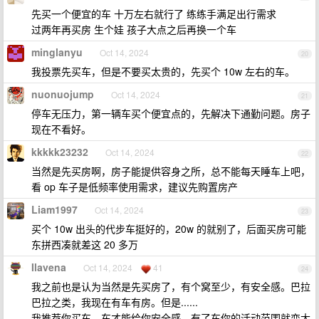
先买一个便宜的车 十万左右就行了 练练手满足出行需求
过两年再买房 生个娃 孩子大点之后再换一个车
minglanyu
Oct 14, 2024
20
我投票先买车，但是不要买太贵的，先买个 10w 左右的车。
nuonuojump
Oct 14, 2024
21
停车无压力，第一辆车买个便宜点的，先解决下通勤问题。房子
现在不看好。
kkkkk23232
Oct 14, 2024
22
当然是先买房啊，房子能提供容身之所，总不能每天睡车上吧，
看 op 车子是低频率使用需求，建议先购置房产
Liam1997
Oct 14, 2024
23
买个 10w 出头的代步车挺好的，20w 的就别了，后面买房可能
东拼西凑就差这 20 多万
Ilavena
Oct 14, 2024
41
24
我之前也是认为当然是先买房了，有个窝至少，有安全感。巴拉
巴拉之类，我现在有车有房。但是......
我推荐你买车。车才能给你安全感。有了车你的活动范围就变大