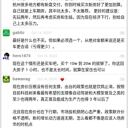
杭州很多地方都有新盘交付，你到时候买次新房好了更加划算。
自己就是上车期房，其中坑太多，不太推荐。 更好的建议是：
先玩两年，然后再考虑买房和生娃。因为现在经济下行，别给自
己上太多压力。
gablic
Oct 14, 2024
74
最好是什么也不买。但如果必须选一个，从绝对金额来说还是买
车更合适（亏得更少）。
hero1874
Oct 14, 2024
75
现在这个情形还是买车吧，买个 10w 到 20w 的就够了，你这回
大房子 1 小时，也不是太长时间，就算在家住也可以
bawanag
Oct 14, 2024
1
76
现在房价压根没有任何支撑，出台的政策也就是饮鸩止渴，按照
目前科技树来看最有希望的支撑像自动驾驶和大模型普及之类的
至少也得两年，真正普及能成为生产力也得 3 年以后了
况且现在房价也在下行期，市场投机倒把心态严重，政策默许价
格不透明，新的增长动力遥遥无期，怎么看都不像是应该入场房
市的时机点