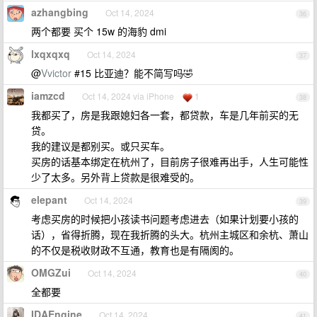
azhangbing
Oct 14, 2024
36
两个都要 买个 15w 的海豹 dmi
lxqxqxq
Oct 14, 2024
37
@
Vvictor
#15 比亚迪？能不简写吗🤣
iamzcd
Oct 14, 2024 via iPhone
1
38
我都买了，房是我跟媳妇各一套，都贷款，车是几年前买的无
贷。
我的建议是都别买。或只买车。
买房的话基本绑定在杭州了，目前房子很难再出手，人生可能性
少了太多。另外背上贷款是很难受的。
elepant
Oct 14, 2024
39
考虑买房的时候把小孩读书问题考虑进去（如果计划要小孩的
话），省得折腾，现在我折腾的头大。杭州主城区和余杭、萧山
的不仅是税收财政不互通，教育也是有隔阂的。
OMGZui
Oct 14, 2024
40
全都要
IDAEngine
Oct 14, 2024
41