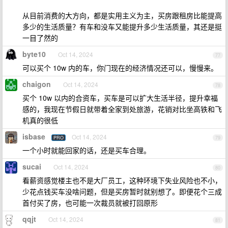
从目前消费的大方向，都是实用主义为主，买房跟租房比能提高
多少的生活质量？有车和没车又能提升多少生活质量，其还是挺
一目了然的
byte10
Oct 14, 2024
77
可以买个 10w 内的车，你门现在的经济情况还可以，慢慢来。
chaigon
Oct 14, 2024
78
买个 10w 以内的合资车，买车是可以扩大生活半径，提升幸福
感的，我现在节假日就带着全家到处旅游，花销对比坐高铁和飞
机真的很低
isbase
Oct 14, 2024
PRO
79
一个小时就能回家的话，还是买车合理。
sucai
Oct 14, 2024
80
看薪资感觉楼主也不是大厂员工，这种环境下失业风险也不小，
少花点钱买车没啥问题，但是买房暂时就别想了。即便花个三成
首付买了房，也可能一次裁员就被打回原形
qqjt
Oct 14, 2024
81