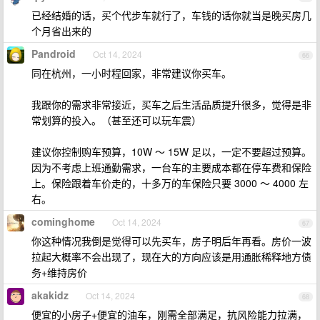
已经结婚的话，买个代步车就行了，车钱的话你就当是晚买房几
个月省出来的
Pandroid
Oct 14, 2024
66
同在杭州，一小时程回家，非常建议你买车。
我跟你的需求非常接近，买车之后生活品质提升很多，觉得是非
常划算的投入。（甚至还可以玩车震）
建议你控制购车预算，10W ～ 15W 足以，一定不要超过预算。
因为不考虑上班通勤需求，一台车的主要成本都在停车费和保险
上。保险跟着车价走的，十多万的车保险只要 3000 ～ 4000 左
右。
cominghome
Oct 14, 2024
67
你这种情况我倒是觉得可以先买车，房子明后年再看。房价一波
拉起大概率不会出现了，现在大的方向应该是用通胀稀释地方债
务+维持房价
akakidz
Oct 14, 2024
68
便宜的小房子+便宜的油车，刚需全部满足，抗风险能力拉满，