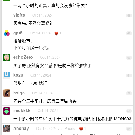
一两个小时的距离，真的会没事经常去？
vipfts
Oct 14, 2024
48
买房先, 不然会离婚的
gpt5
Oct 14, 2024
1
49
梭哈股市，
下个月车房一起买。
echoZero
Oct 14, 2024
50
买了房 虽然有安全感 但是就把你给捆绑了
ko20
Oct 14, 2024
51
代步车，798 就行
hylqs
Oct 14, 2024
52
先买个二手车开，房等三年后再买
imokkkk
Oct 14, 2024
53
一个多小时的车程 买个十几万的纯电挺舒服 比如小鹏 MONA03
Anshay
Oct 14, 2024 via iPhone
1
54