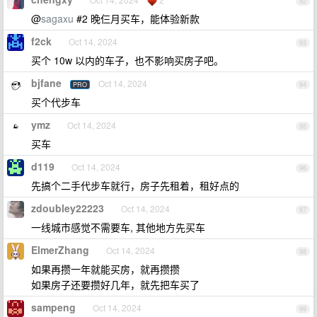
92
@
sagaxu
#2 晚仨月买车，能体验新款
f2ck
Oct 14, 2024
93
买个 10w 以内的车子，也不影响买房子吧。
bjfane
Oct 14, 2024
PRO
94
买个代步车
ymz
Oct 14, 2024
95
买车
d119
Oct 14, 2024
96
先搞个二手代步车就行，房子先租着，租好点的
zdoubley22223
Oct 14, 2024
97
一线城市感觉不需要车, 其他地方先买车
ElmerZhang
Oct 14, 2024
98
如果再攒一年就能买房，就再攒攒
如果房子还要攒好几年，就先把车买了
sampeng
Oct 14, 2024
99