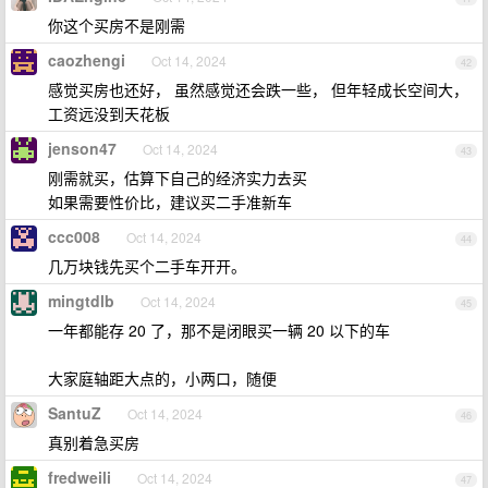
你这个买房不是刚需
caozhengi
Oct 14, 2024
42
感觉买房也还好， 虽然感觉还会跌一些， 但年轻成长空间大，
工资远没到天花板
jenson47
Oct 14, 2024
43
刚需就买，估算下自己的经济实力去买
如果需要性价比，建议买二手准新车
ccc008
Oct 14, 2024
44
几万块钱先买个二手车开开。
mingtdlb
Oct 14, 2024
45
一年都能存 20 了，那不是闭眼买一辆 20 以下的车
大家庭轴距大点的，小两口，随便
SantuZ
Oct 14, 2024
46
真别着急买房
fredweili
Oct 14, 2024
47