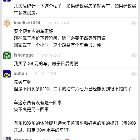
几天后统计一下这个帖子，如果建议买房多就买车，如果建议买
车多就买房。
lovelive1024
Oct 14, 2024
89
买个便宜点的车更好
现在属于房价下行阶段，除非必要不然等等再说
回家驾车一个小时，这个距离有个车会很方便
ishengge
Oct 14, 2024
90
我买了 39 万的车。房子日后再说
auhah
Oct 14, 2024
91
先买车啊
但是不用买多好的，二手的油车六七万已经能买到很不错的了
车这东西有没有是一回事
爽不爽是另一回事
有车和没车的体验提升远大于普通车和好点的车的提升（贵的没
开过，限定 30w 水平的车吧）
chengxy
Oct 14, 2024
2