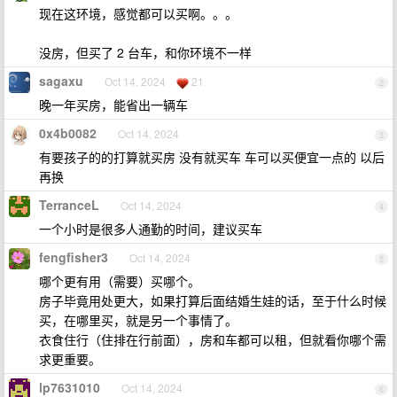
现在这环境，感觉都可以买啊。。。
没房，但买了 2 台车，和你环境不一样
sagaxu
Oct 14, 2024
21
2
晚一年买房，能省出一辆车
0x4b0082
Oct 14, 2024
3
有要孩子的的打算就买房 没有就买车 车可以买便宜一点的 以后
再换
TerranceL
Oct 14, 2024
4
一个小时是很多人通勤的时间，建议买车
fengfisher3
Oct 14, 2024
5
哪个更有用（需要）买哪个。
房子毕竟用处更大，如果打算后面结婚生娃的话，至于什么时候
买，在哪里买，就是另一个事情了。
衣食住行（住排在行前面），房和车都可以租，但就看你哪个需
求更重要。
lp7631010
Oct 14, 2024
6