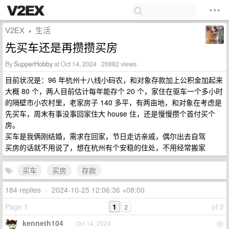
V2EX
生活
›
先买车还是再攒攒买房
By
SupperHobby
at Oct 14, 2024 · 20882 views
目前状况是：96 年杭州十八线小码农，和对象存款加上公积金加起来
大概 80 个，两人目前估计每年能存个 20 个，家住在驱车一个多小时
的隔壁市小农村里，老家房子 140 多平，有两亩地，和对象在考虑是
先买车，周末有事没事回家住大 house 住，还是慢慢攒个首付买个
房。
买车是我俩刚结婚，需求在回家，节日走访亲戚，偶尔出去自驾
买房的话就不用说了，想在杭州有个安稳的住处，不用经常搬家
买车
买房
存款
184 replies
•
2024-10-25 12:06:36 +08:00
Page 1
1
of 2
2
kenneth104
Oct 14, 2024
1