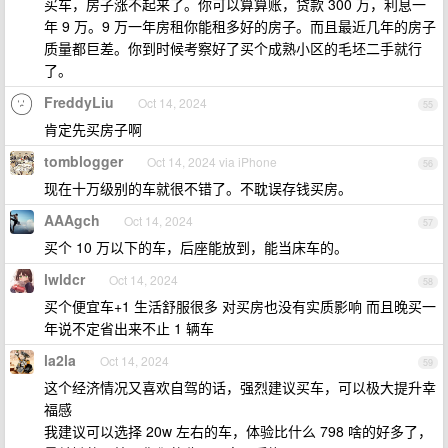
买车，房子涨不起来了。你可以算算账，贷款 300 万，利息一
年 9 万。9 万一年房租你能租多好的房子。而且最近几年的房子
质量都巨差。你到时候考察好了买个成熟小区的毛坯二手就行
了。
FreddyLiu
Oct 14, 2024
55
肯定先买房子啊
tomblogger
Oct 14, 2024 via iPhone
56
现在十万级别的车就很不错了。不耽误存钱买房。
AAAgch
Oct 14, 2024
57
买个 10 万以下的车，后座能放到，能当床车的。
lwldcr
Oct 14, 2024
58
买个便宜车+1 生活舒服很多 对买房也没有实质影响 而且晚买一
年说不定省出来不止 1 辆车
la2la
Oct 14, 2024
59
这个经济情况又喜欢自驾的话，强烈建议买车，可以极大提升幸
福感
我建议可以选择 20w 左右的车，体验比什么 798 啥的好多了，