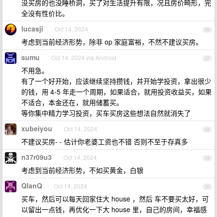
没买房的也没睡桥洞，买了对生活提升有限，况且房价畸形，完
全没有性价比。
lucasji
Oct 14, 2024
26
考虑到当前经济形势，除非 op 家庭富裕，不然不建议买房。
sumu
Oct 14, 2024 via Android
27
不用急。
有了一个好开始，应该继续坚持攒钱，并开始学投资，拿出很少
的钱，用 4-5 年走一个周期，如果适合，就用投资收益买，如果
不适合，本金还在，就用储蓄买。
等你集中精力学习投资，买车买房这些想法自然就消失了
xubeiyou
Oct 14, 2024
28
不建议买房- - 估计你老婆工资也不错 否则不至于存真多
n37r09u3
Oct 14, 2024
29
考虑到当前经济形势，不如买黄金，白银
QlanQ
Oct 14, 2024
30
买车，然后可以每天回家住大 house ，然后 车不要买太好，可
以留出一点钱，再优化一下大 house 里，自己的房间，幸福感