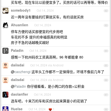
买车吧，现在车比以前便宜多了。买房的话可以再等等，等降价
somebody1
Oct 14, 2024
82
近一两年没有要娃的打算就买车，有的话就买房
Ahuanlien
Oct 14, 2024
83
停车方便的话买部便宜的代步用吧
车花的不多 提升的幸福感真的和明显
房子不急的话越晚买越好
Paladin
Oct 14, 2024
84
感慨一下杭州码农工资真高啊，96 年都能拿 80
daiisdai
Oct 14, 2024 via Android
85
@
caozhengi
这年头工作都不一定保得住，环境不像前几年了
daiisdai
Oct 14, 2024 via Android
86
@
Paladin
你仔细看看，是小两口的存款+公积金
daolanfler
Oct 14, 2024
87
选车吧，十来万的车和买房比起来算是小的花销了
Huelse
Oct 14, 2024
1
88