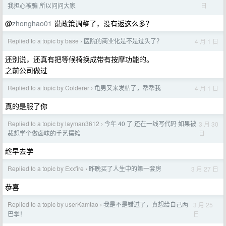
日
我担心被骗 所以问问大家
@
zhonghao01
说政策调整了，没有返这么多？
Replied to a topic by base
医院的商业化是不是过头了？
4 月 1 日
›
还别说，还真有把等候椅换成带有按摩功能的。
之前公司做过
Replied to a topic by Colderer
龟男又来发帖了，帮帮我
4 月 1 日
›
真的是服了你
Replied to a topic by layman3612
今年 40 了 还在一线写代码 如果被
3 月 30
›
日
裁想学个做卤味的手艺摆摊
趁早去学
Replied to a topic by Exxfire
昨晚买了人生中的第一套房
3 月 27 日
›
恭喜
Replied to a topic by userKamtao
我是不是错过了，真想给自己两
3 月 25
›
日
巴掌！