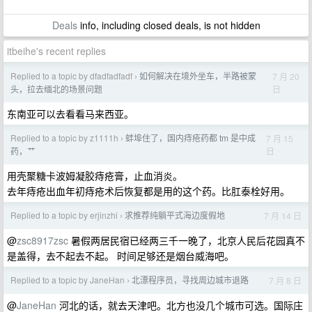
Deals
info, including closed deals, is not hidden
itbeihe's recent replies
Replied to a topic by dfadfadfadf
如何解决在境外坐车，半路被蒙
7 月 20
›
日
头，拉去缅北的场景问题
东南亚可以去看看马来西亚。
Replied to a topic by z1111h
蚌埠住了，国内痔疮药都 tm 是中成
7 月 15
›
日
药，艹
用壳聚糖卡波姆凝胶痔疮膏，止血消炎。
去年痔疮出血年初痔疮术后恢复都是用的这个药。比肛泰栓好用。
Replied to a topic by erjinzhi
求推荐纯躺平式海边度假地
7 月 14 日
›
@
zsc8917zsc
暑假两居民宿已经两三千一晚了，北京人民后花园真不
是盖得，去不起去不起。 时间足够还是烟台威海吧。
Replied to a topic by JaneHan
北漂程序员，寻找周边城市退路
7 月 8 日
›
@
JaneHan
河北的话，就去天津吧。北方也没几个城市可选。国际庄