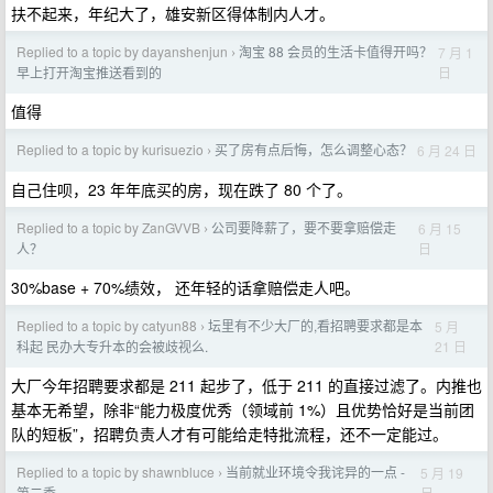
扶不起来，年纪大了，雄安新区得体制内人才。
Replied to a topic by dayanshenjun
淘宝 88 会员的生活卡值得开吗？
7 月 1
›
日
早上打开淘宝推送看到的
值得
Replied to a topic by kurisuezio
买了房有点后悔，怎么调整心态？
6 月 24 日
›
自己住呗，23 年年底买的房，现在跌了 80 个了。
Replied to a topic by ZanGVVB
公司要降薪了，要不要拿赔偿走
6 月 15
›
日
人？
30%base + 70%绩效， 还年轻的话拿赔偿走人吧。
Replied to a topic by catyun88
坛里有不少大厂的,看招聘要求都是本
5 月
›
21 日
科起 民办大专升本的会被歧视么.
大厂今年招聘要求都是 211 起步了，低于 211 的直接过滤了。内推也
基本无希望，除非“能力极度优秀（领域前 1%）且优势恰好是当前团
队的短板”，招聘负责人才有可能给走特批流程，还不一定能过。
Replied to a topic by shawnbluce
当前就业环境令我诧异的一点 -
5 月 19
›
日
第二季