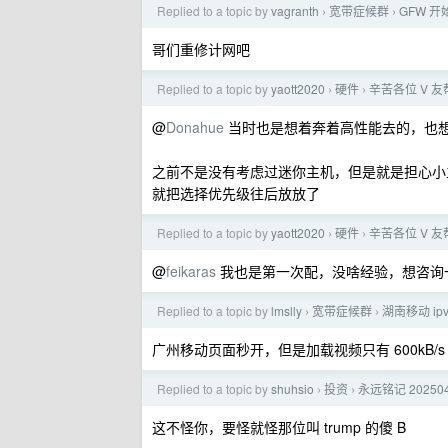
Replied to a topic by
vagranth
宽带症候群
GFW 开
›
›
哥们重修计网吧
Replied to a topic by
yaott2020
硬件
辛苦各位 V 
›
›
@
Donahue
当时也是想着奔着高性能去的，也想
之前不是没有考虑过迷你主机，但是就是担心小
就把选择优先级往后放放了
Replied to a topic by
yaott2020
硬件
辛苦各位 V 
›
›
@
feikaras
我也是第一次配，没啥经验，想咨询
Replied to a topic by
lmslly
宽带症候群
湖南移动 ipv
›
›
广州移动页面秒开，但是加载视频只有 600kB/s
Replied to a topic by
shuhsio
投资
永远铭记 2025
›
›
这不怪你，要怪就怪那位叫 trump 的傻 B