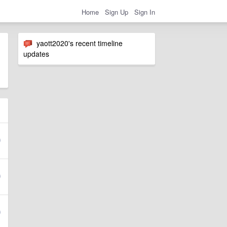
Home
Sign Up
Sign In
yaott2020's recent timeline
updates