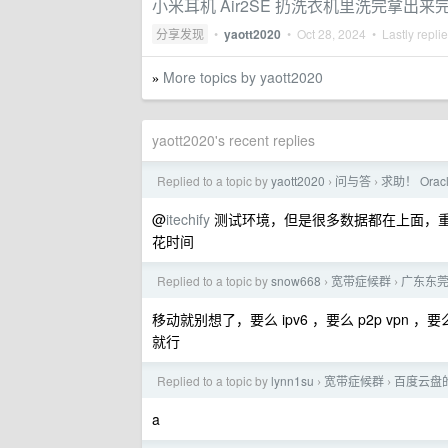
小米耳机 Air2SE 扔洗衣机里洗完拿出来
分享发现
•
yaott2020
•
Oct 28, 2024
• Lastly repli
More topics by yaott2020
»
yaott2020's recent replies
Replied to a topic by
yaott2020
问与答
求助！ Ora
›
›
@
itechify
测试环境，但是很多数据都在上面，
花时间
Replied to a topic by
snow668
宽带症候群
广东东莞
›
›
移动就别想了，要么 ipv6 ，要么 p2p vp
就行
Replied to a topic by
lynn1su
宽带症候群
百度云盘的
›
›
a