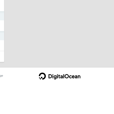
5
5
ge