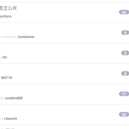
置怎么样
20
nchors
4
y replied by
konakona
2
by
bn
8
y
lb0718
17
d by
studentBB
38
 by
Lihanx9