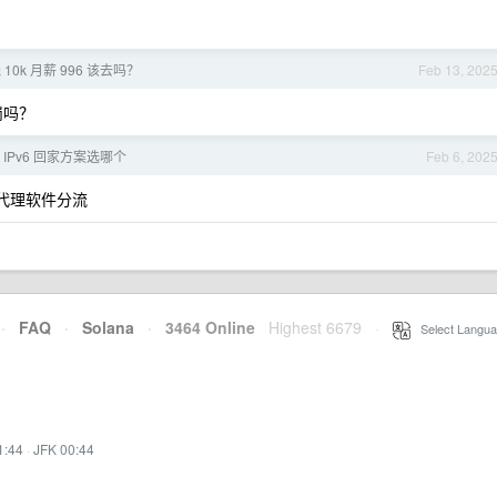
 10k 月薪 996 该去吗？
Feb 13, 202
岗吗？
 IPv6 回家方案选哪个
Feb 6, 202
配代理软件分流
·
FAQ
·
Solana
·
3464 Online
Highest 6679
·
Select Langua
1:44
·
JFK 00:44