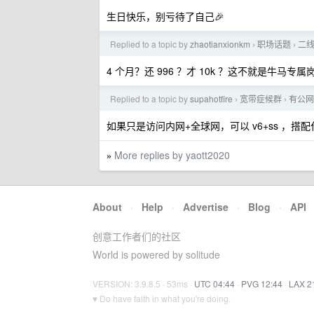
生日快乐，别亏待了自己🎉
Replied to a topic by
zhaotianxionkm
职场话题
二线
›
›
4 个月？还 996 ？才 10k ？这不就是牛马专属
Replied to a topic by
supahotfire
宽带症候群
有公网
›
›
如果只是访问内网+全球网，可以 v6+ss ，搭
More replies by yaott2020
»
About
·
Help
·
Advertise
·
Blog
·
API
创意工作者们的社区
World is powered by solitude
VERSION: 3.9.8.5 · 53ms ·
UTC 04:44
·
PVG 12:44
·
LAX 2
♥ Do have faith in what you're doing.