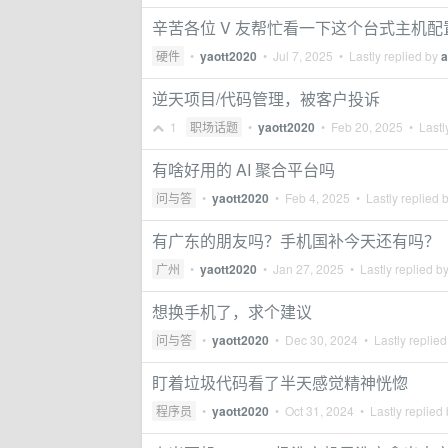
辛苦各位 V 友帮忙看一下这个台式主机配
硬件
•
yaott2020
•
Jul 7, 2025
• Lastly replied by
a
逆天项目/代码管理，被客户投诉
1
职场话题
•
yaott2020
•
Feb 20, 2025
• Lastl
有啥好用的 AI 聚合平台吗
问与答
•
yaott2020
•
Feb 4, 2025
• Lastly replied 
有广东的朋友吗？手机国补今天还有吗？
广州
•
yaott2020
•
Jan 27, 2025
• Lastly replied b
想换手机了，求个建议
问与答
•
yaott2020
•
Dec 30, 2024
• Lastly replie
盯着垃圾代码看了半天感觉精神恍惚
程序员
•
yaott2020
•
Oct 31, 2024
• Lastly replied