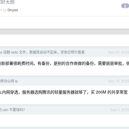
完好无损
2
ed by
Ocyss
cle 误删 redo 文件，数据库启动不起来，求各位帮忙看看
Sep 26, 202
重新部署很耗费时间。有备份，是别的合作商做的备份，需要层层审批，
移动公网 ip
Sep 18, 202
n ，要么内网穿透，服务器选购腾讯的轻量服务器就够了，买 200M 的共享带宽
 cdn 不要钱吗？
Sep 4, 202