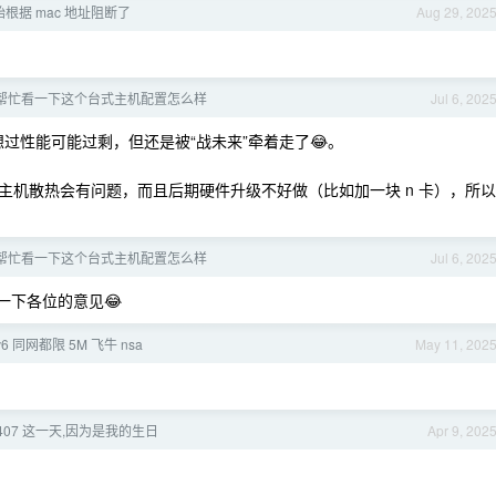
始根据 mac 地址阻断了
Aug 29, 202
友帮忙看一下这个台式主机配置怎么样
Jul 6, 202
过性能可能过剩，但还是被“战未来”牵着走了😂。
主机散热会有问题，而且后期硬件升级不好做（比如加一块 n 卡），所以
友帮忙看一下这个台式主机配置怎么样
Jul 6, 202
一下各位的意见😂
6 同网都限 5M 飞牛 nsa
May 11, 202
0407 这一天,因为是我的生日
Apr 9, 202