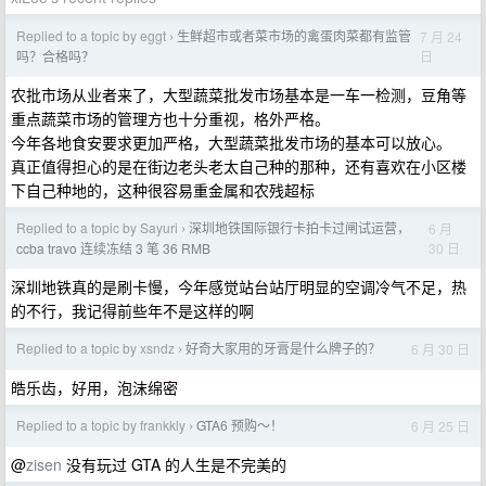
Replied to a topic by eggt
生鲜超市或者菜市场的禽蛋肉菜都有监管
7 月 24
›
日
吗？合格吗？
农批市场从业者来了，大型蔬菜批发市场基本是一车一检测，豆角等
重点蔬菜市场的管理方也十分重视，格外严格。
今年各地食安要求更加严格，大型蔬菜批发市场的基本可以放心。
真正值得担心的是在街边老头老太自己种的那种，还有喜欢在小区楼
下自己种地的，这种很容易重金属和农残超标
Replied to a topic by Sayuri
深圳地铁国际银行卡拍卡过闸试运营，
6 月
›
30 日
ccba travo 连续冻结 3 笔 36 RMB
深圳地铁真的是刷卡慢，今年感觉站台站厅明显的空调冷气不足，热
的不行，我记得前些年不是这样的啊
Replied to a topic by xsndz
好奇大家用的牙膏是什么牌子的？
6 月 30 日
›
皓乐齿，好用，泡沫绵密
Replied to a topic by frankkly
GTA6 预购～！
6 月 25 日
›
@
zisen
没有玩过 GTA 的人生是不完美的