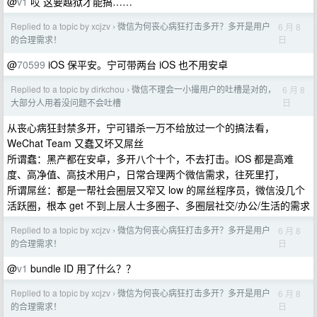
@
v1
哎 这要越狱才能搞……
Replied to a topic by xcjzv
微信为何丧心病狂打击多开？多开是用户
6 月 8
›
日
的合理需求！
@
70599
iOS 保平安。宁可带两台 iOS 也不用安卓
Replied to a topic by dirkchou
微信不理会一小撮用户的吐槽是对的，
6 月 8
›
日
大部分人用着没问题不会吐槽
从丧心病狂封禁多开，宁可错杀一万不给放过一个的搞法看，
WeChat Team 又蠢又坏又屌丝
所谓蠢：黑产都在安卓，多开八个十个，不去打击。iOS 都是高难
度、高净值、高技术用户，日常合理两个微信需求，往死里打，
所谓屌丝：都是一帮社会圈层又窄又 low 的屌丝程序员，微信没几个
活跃圈，根本 get 不到上层人士多圈子、多圈层社交/办公/生活的需求
Replied to a topic by xcjzv
微信为何丧心病狂打击多开？多开是用户
6 月 8
›
日
的合理需求！
@
v1
bundle ID 用了什么？？
Replied to a topic by xcjzv
微信为何丧心病狂打击多开？多开是用户
6 月 8
›
日
的合理需求！