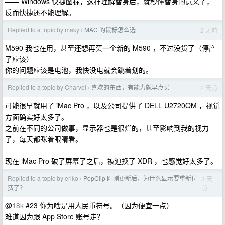
—— Windows 快捷图标，这样理解替身后，就秒懂替身的意义了，
反而快捷还不能理解。
Replied to a topic by maky
MAC 的鼠标怎么选
2 天前
›
M590 我也在用，甚至还想再买一个新的 M590 ，不过没货了（停产
了应该）
你的问题应该是电池，我快没电就会跳着划的。
Replied to a topic by Charvel
喜欢的东西，有能力就早点买
2 天前
›
可能很早就用了 iMac Pro ，以及公司提供了 DELL U2720QM ，视觉
方面确实好太多了。
之前在不同的公司做事，显示器也是很烂的，甚至影响到我的视力
了，每天都眯着眼睛看。
现在 iMac Pro 破了屏幕了之后，被迫换了 XDR ，也感觉好太多了。
Replied to a topic by eriko
PopClip 刚刚更新后，为什么显示要重新付
3 天
›
前
费了？
@
18k
#23 你为啥是用人民币符号。（因为便宜一点）
难道因为跟 App Store 账号走？