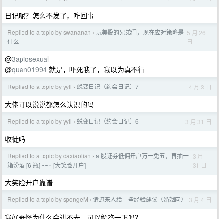
日记呢？怎么不发了，咋回事
Replied to a topic by swananan
玩美股的兄弟们，现在应对策略是
5 月 26
›
日
什么
@
3apiosexual
@
quan01994
就是，吓死我了，我以为真不行
Replied to a topic by yyll
蜕变日记（约会日记）7
4 月 3 日
›
大佬可以说说都怎么认识的吗
Replied to a topic by yyll
蜕变日记（约会日记）6
3 月 31 日
›
收徒吗
Replied to a topic by daxiaolian
a 股证券低佣开户万一免五，再抽一
3 月
›
31 日
箱汾酒 [6 瓶] ~~~ [大笑脸开户]
大笑脸开户靠谱
Replied to a topic by spongeM
请过来人给一些经验建议（婚姻向）
3 月 4 日
›
我好奇怪为什么会进不去，可以解答一下吗？