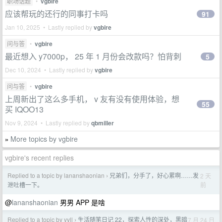
职场话题
•
vgbire
应该帮玩的还行的同事打卡吗
91
Jan 10, 2025 • Lastly replied by
vgbire
问与答
•
vgbire
最近想入 y7000p， 25 年 1 月份会改款吗？怕背刺
5
Dec 10, 2024 • Lastly replied by
vgbire
问与答
•
vgbire
上周新出了这么多手机， v 友有没有使用体验，想
55
买 IQOO13
Nov 9, 2024 • Lastly replied by
qbmiller
More topics by vgbire
»
vgbire's recent replies
Replied to a topic by lananshaonian
兄弟们，分手了，好心累啊……发
2 天
›
前
泄吐槽一下。
@
lananshaonian
男男 APP 是啥
Replied to a topic by yyll
生活随笔日记 22，探索人性的深处，黑暗
7 月 24 日
›