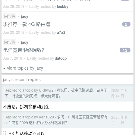
Jun 29, 2018 • Lastly replied by
loukky
问与答
•
jacy
求推荐一款 4G 路由器
5
Jun 20, 2018 • Lastly replied by
a7a2
问与答
•
jacy
电信宽带限终端数？
13
Jun 7, 2018 • Lastly replied by
datocp
More topics by jacy
»
jacy's recent replies
Replied to a topic by UK8ww2
老铁们，被电信限速后，自查了一
2025 年 8
›
月 14 日
下，对流量的疑问点，求大佬解答。
不废话，拆机换移动到企
Replied to a topic by Ken1028
求问，广州地区家庭宽带是否有
2025 年 8
›
月 11 日
cn2 或者 9929 这种游戏优化线路套餐？
连 HK 的话移动还可以