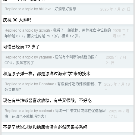
Replied to a topic by hkiJava
好消息好消息
2025 年 7 月 24 日
›
庆祝 90 大寿吗
Replied to a topic by qxmqh
我看了一组数据，男性死亡中位数的
2025 年 7
›
月 23 日
年龄是 67.7，而女性的是 79.7 岁，相差 12 岁。
可惜已经满 72 岁了
Replied to a topic by yagamil
居然有个叫摩尔线程的国产
2025 年 7 月
›
21 日
GPU，孤陋寡闻了
和造原子弹一样，都是漂洋过海来“学”来的技术
Replied to a topic by Donahue
有没有好吃的辣椒酱/粉、下
2025 年 7 月 18
›
日
饭菜推荐？
现在有些辣椒酱喜欢放糖，有些又很酸，不好吃
Replied to a topic by cpalead
每喝一口甜饮料或都在促进糖尿
2025 年 7 月
›
17 日
病，运动也不能抵消伤害！
不是早就说过糖和糖尿病没有必然因果关系吗