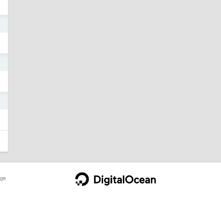
4
4
3
ge