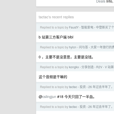
Deals
info,
tactac's recent replies
Replied to a topic by
FaustY
智能家电
中登新买了个
›
›
b 站第三方客户端 blbl
Replied to a topic by
hylcn
问与答
大家一年旅行的
›
›
0 ，主要不是没意思，主要是没钱。
Replied to a topic by
kongkx
分享创造
R2V - V
›
›
这个音频是干嘛的
Replied to a topic by
tactac
投资
26 年过去半年了
›
›
@
cslingjun
#18 今天只回了一半血。
Replied to a topic by
tactac
投资
26 年过去半年了
›
›