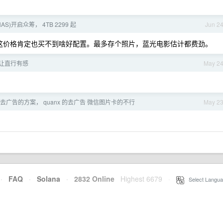
NAS)开启众筹， 4TB 2299 起
Jun 2
就这价格肯定也买不到啥好配置。最多存个照片，蓝光电影估计都费劲。
让直行有感
May 2
些去广告的方案， quanx 的去广告 微信图片卡的不行
May 2
·
FAQ
·
Solana
·
2832 Online
Highest 6679
·
Select Langua