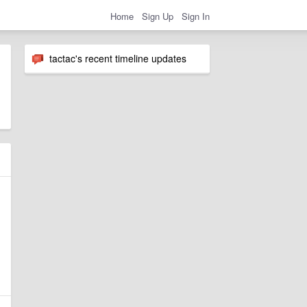
Home
Sign Up
Sign In
tactac's recent timeline updates