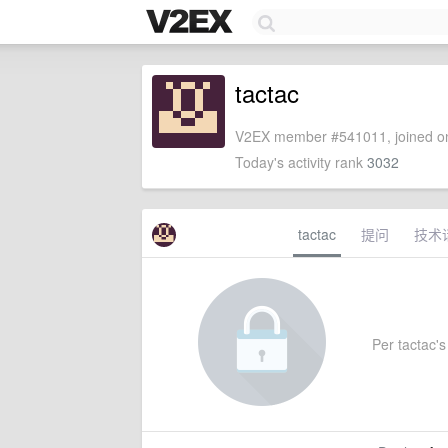
tactac
V2EX member #541011, joined on
Today's activity rank
3032
tactac
提问
技术
Per tactac's 