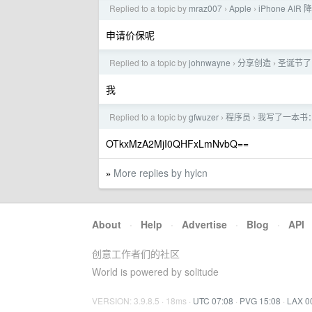
Replied to a topic by
mraz007
Apple
iPhone A
›
›
申请价保呢
Replied to a topic by
johnwayne
分享创造
圣诞节了
›
›
我
Replied to a topic by
gfwuzer
程序员
我写了一本书：
›
›
OTkxMzA2MjI0QHFxLmNvbQ==
More replies by hylcn
»
About
·
Help
·
Advertise
·
Blog
·
API
创意工作者们的社区
World is powered by solitude
VERSION: 3.9.8.5 · 18ms ·
UTC 07:08
·
PVG 15:08
·
LAX 0