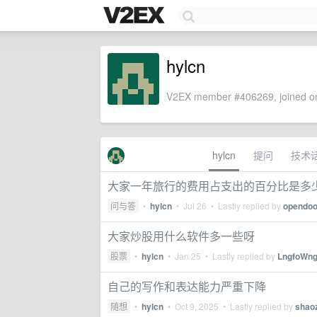
hylcn
V2EX member #406269, joined on
hylcn
提问
技术
大家一年旅行的费用占支出的百分比是多
问与答
•
hylcn
•
Jul 26
• Lastly replied by
opendoo
大家炒股用什么软件多一些呀
股票
•
hylcn
•
Jan 25
• Lastly replied by
LngfoWn
自己的写作和表达能力严重下降
随想
•
hylcn
•
Oct 9, 2025
• Lastly replied by
shao