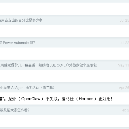
费用占支出的百分比是多少啊
Jul 2
Power Automate 吗？
Jul 2
低两融老倔驴开户巨靠谱！继续抽 JBL GO4..户外徒步做个显眼包
May 1
懒猫小龙猫 AI Agent 抽奖活动（第二轮）
Apr 2
猫”。龙虾（ OpenClaw ）不失联，爱马仕（ Hermes ）更好用！
银跌幅大家怎么看？
Feb 