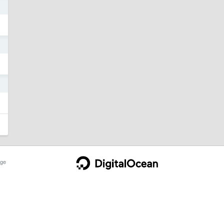
6
5
5
ge