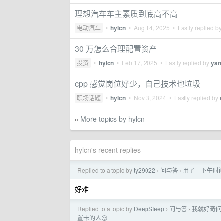
理想汽车车主素质到底高不高
电动汽车
•
hylcn
•
Aug 14, 2025
• Lastly replied b
30 万怎么合理配置资产
投资
•
hylcn
•
Feb 17, 2025
• Lastly replied by
yan
cpp 感觉岗位好少，自己技术也垃圾
职场话题
•
hylcn
•
Nov 3, 2024
• Lastly replied by
More topics by hylcn
»
hylcn's recent replies
Replied to a topic by
ty29022
问与答
用了一下午时间，
›
›
好难
Replied to a topic by
DeepSIeep
问与答
我就好奇问
›
›
置卡的人😏