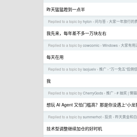
昨天猛猛蹬到一点半
Replied to a topic by
hylcn
问与答
大家一年旅行的
›
›
我先来，每年差不多一万块左右
Replied to a topic by
cowcomic
Windows
大家有用过 
›
›
每天在用
Replied to a topic by
laojuelv
推广
“万一免五”低佣
›
›
我
Replied to a topic by
CherryGods
推广
# 抽奖 | 
›
›
想玩 AI Agent 又怕门槛高？那是你没遇上“小龙
Replied to a topic by
summerhot
投资
昨天黄金和白
›
›
技术型调整继续加仓的好时机