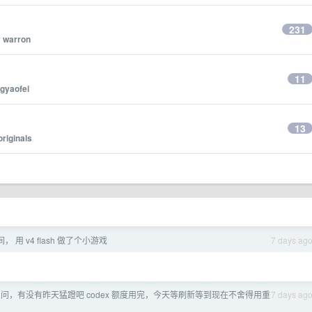
231
y
warron
11
gyaofei
13
originals
 用 v4 flash 做了个小游戏
7 days ag
问，有没有昨天猛蹬吧 codex 额度用完，今天等刷新等到现在不舍得用重
7 days ag