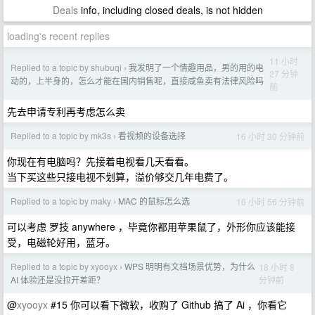
Deals
info, including closed deals, is not hidden
loading's recent replies
11 小时
Replied to a topic by shubuqi
我发明了一个情趣用品，男的用的电
›
27 分钟
动的，上半身的，怎么才能在国内销售呢，直接咸鱼卖有法律风险吗
前
先去申请专利再考虑怎么卖
Replied to a topic by mk3s
看视频的设备选择
16 小时 30 分钟前
›
你现在有电脑吗？先接着电视看几天看看。
当下买这些只接电视不划算，溢价够交几年电费了。
Replied to a topic by maky
MAC 的鼠标怎么选
16 小时 56 分钟前
›
可以考虑 罗技 anywhere ，毕竟你都用苹果鼠了，外形你应该能接
受，电磁轮好用，蓝牙。
Replied to a topic by xyooyx
WPS 明明有文档场景优势，为什么
18 小时 8
›
分钟前
AI 体验还是没拉开差距？
@
xyooyx
#15 你可以看下微软，收购了 Github 搞了 Ai ，你看它