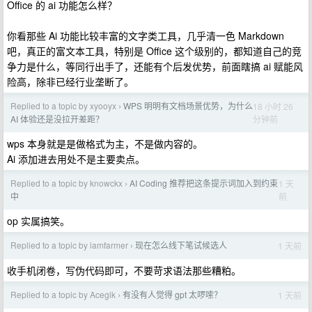
Office 的 ai 功能怎么样？
你看那些 Ai 功能比较丰富的文字类工具，几乎清一色 Markdown
吧，真正的富文本工具，特别是 Office 这个级别的，都知道自己的竞
争力是什么，等同行出手了，还能有个后发优势，前面瞎搞 ai 赋能风
险高，除非已经行业垄断了。
Replied to a topic by xyooyx
WPS 明明有文档场景优势，为什么
18 小时 26
›
分钟前
AI 体验还是没拉开差距？
wps 本身就是是做格式为主，不是做内容的。
Ai 添加进去用处不是主要卖点。
Replied to a topic by knowckx
AI Coding 推荐把这条提示词加入到约束
1 天
›
前
中
op 实属搞笑。
Replied to a topic by iamfarmer
现在怎么线下笔试候选人
1 天前
›
收手机闭卷，写伪代码即可，不要苛求语法那些糟粕。
Replied to a topic by Acegik
有没有人觉得 gpt 太啰嗦？
1 天前
›