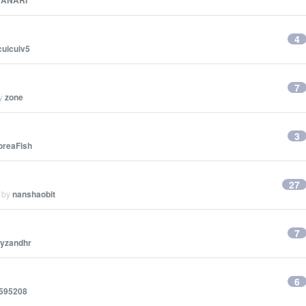
RANARI
4
cuicuiv5
7
by
zone
3
oreaFish
27
d by
nanshaobit
7
tyzandhr
6
595208