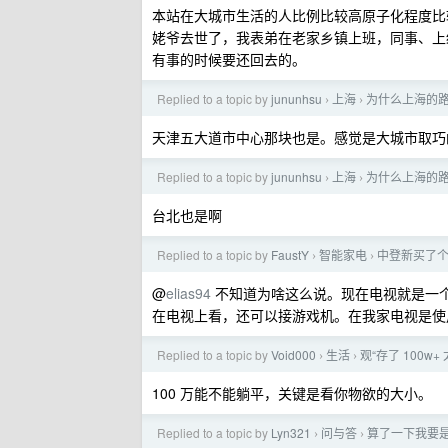
本站在大城市生活的人比例比较高原子化程度比
姥爷去世了，我表弟在老家乡镇上班，同事、上
有事的时候要还回去的。
Replied to a topic by
jununhsu
上海
为什么上海的
›
›
天津五大道市中心那块也是。感觉是大城市取巧
Replied to a topic by
jununhsu
上海
为什么上海的
›
›
台北也是啊
Replied to a topic by
FaustY
智能家电
中登新买了个
›
›
@
elias94
不知道为啥这么说。现在电视就是一
在电视上看，还可以接游戏机。在我家电视是使
Replied to a topic by
Void000
生活
观“存了 100w
›
›
100 万能不能躺平，关键是看你物欲的大小。
Replied to a topic by
Lyn321
问与答
算了一下我要是有
›
›