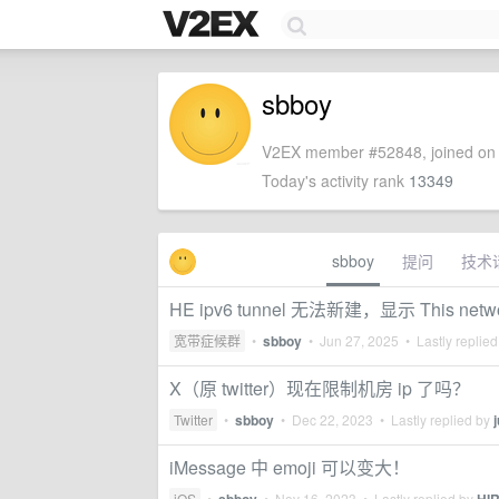
sbboy
V2EX member #52848, joined on 
Today's activity rank
13349
sbboy
提问
技术
HE ipv6 tunnel 无法新建，显示 This network 
宽带症候群
•
sbboy
•
Jun 27, 2025
• Lastly replie
X（原 twitter）现在限制机房 ip 了吗？
Twitter
•
sbboy
•
Dec 22, 2023
• Lastly replied by
iMessage 中 emoji 可以变大！
iOS
•
•
Nov 16, 2023
• Lastly replied by