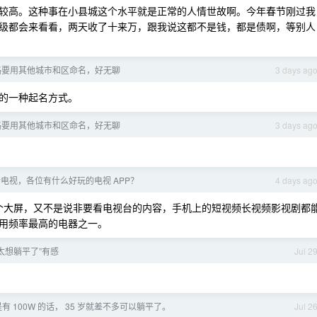
较高。这种事在小县城这个水平就是正常的人情世故啊。今年春节刚过我
级都会来看看，两天收了十来万，跟我说这都不是钱，都是债啊，等别人
路要用其他城市和区命名，好无聊
3 days ag
的一种起名方式。
路要用其他城市和区命名，好无聊
3 days ag
电视，各位有什么好玩的电视 APP？
4 days ag
个大屏，又不是说非要看电视台的内容，手机上的短视频长视频影视剧都
用频率最高的电器之一。
+ 太想躺平了”有感
Jul 2
 100W 的话， 35 岁就差不多可以躺平了。
Jul 2