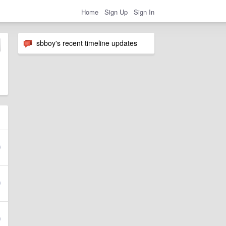
Home
Sign Up
Sign In
sbboy's recent timeline updates