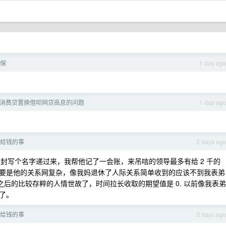
保
1 day ag
消费贷置换借呗网贷高息的问题
1 day ag
给钱的事
2 days ag
封写个名字递过来，我帮他记了一会账，来吊唁的领导最多有给 2 千的
要是他的关系网复杂，像我妈退休了人际关系简单收到的应该不到我表弟
之后的比较存粹的人情世故了，时间拉长收取的期望值是 0. 以前像我表弟
了。
给钱的事
3 days ag