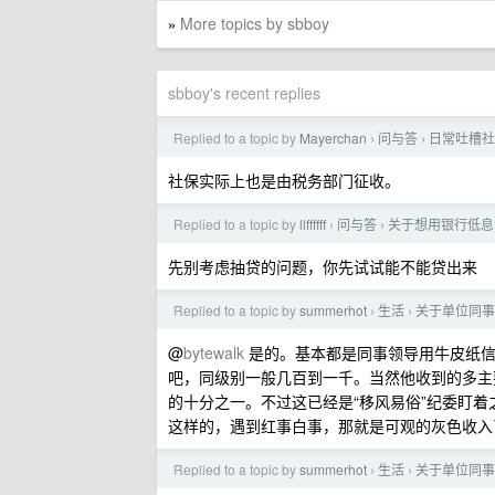
More topics by sbboy
»
sbboy's recent replies
Replied to a topic by
Mayerchan
问与答
日常吐槽社
›
›
社保实际上也是由税务部门征收。
Replied to a topic by
llffffff
问与答
关于想用银行低息
›
›
先别考虑抽贷的问题，你先试试能不能贷出来
Replied to a topic by
summerhot
生活
关于单位同事
›
›
@
bytewalk
是的。基本都是同事领导用牛皮纸信
吧，同级别一般几百到一千。当然他收到的多主
的十分之一。不过这已经是“移风易俗”纪委盯着
这样的，遇到红事白事，那就是可观的灰色收入
Replied to a topic by
summerhot
生活
关于单位同事
›
›