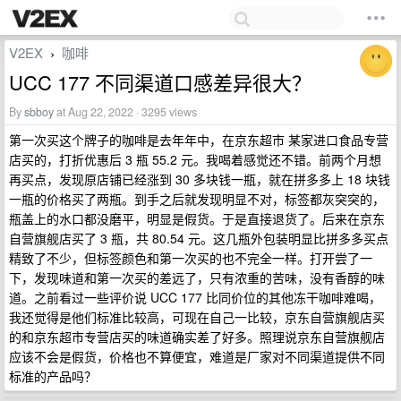
V2EX
咖啡
›
UCC 177 不同渠道口感差异很大？
By
sbboy
at Aug 22, 2022 · 3295 views
第一次买这个牌子的咖啡是去年年中，在京东超市 某家进口食品专营
店买的，打折优惠后 3 瓶 55.2 元。我喝着感觉还不错。前两个月想
再买点，发现原店铺已经涨到 30 多块钱一瓶，就在拼多多上 18 块钱
一瓶的价格买了两瓶。到手之后就发现明显不对，标签都灰突突的，
瓶盖上的水口都没磨平，明显是假货。于是直接退货了。后来在京东
自营旗舰店买了 3 瓶，共 80.54 元。这几瓶外包装明显比拼多多买点
精致了不少，但标签颜色和第一次买的也不完全一样。打开尝了一
下，发现味道和第一次买的差远了，只有浓重的苦味，没有香醇的味
道。之前看过一些评价说 UCC 177 比同价位的其他冻干咖啡难喝，
我还觉得是他们标准比较高，可现在自己一比较，京东自营旗舰店买
的和京东超市专营店买的味道确实差了好多。照理说京东自营旗舰店
应该不会是假货，价格也不算便宜，难道是厂家对不同渠道提供不同
标准的产品吗？