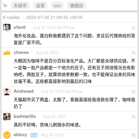
东超市
自营
ucc
旗舰店
6 replies
•
2023-07-26 21:09:35 +08:00
ufan0
Aug 22, 2022 via iPhone
1
海外化妆品、蛋白粉我都遇到了这个问题，求证后代理商给的答
复是厂家不同。
cheese
Aug 22, 2022
2
大概因为咖啡不是百分百标准化产品。大厂都是全球供应链，不
一定每一批产品都是一个地方的豆子。还有豆子烘焙情况也有影
响吧，两批豆子，就算烘焙参数都一致，也不能保证出来的风味
丝毫不差。这些都直接影响到最后的口味
Andreas8
Aug 23, 2022 via iPhone
3
天猫超市买了两盒，太酸了，客服直接给我退款处理了，咖啡我
扔了
badmarillo
Aug 24, 2022
4
真的不好喝，苦味儿刷锅水的味道。
sbboy
Aug 24, 2022
OP
5