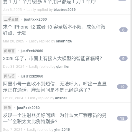
要 1 刀 1 个月!最多 5 个用户都是 1 刀 1 个月!
Jun 6, 2025 • Lastly replied by
bluetree2039
二手交易
•
justFxxk2060
求个 iPhone 12 或者 13 容量版本不限，成色稍微
6
好点，无锁
Mar 20, 2025 • Lastly replied by
snail1126
问与答
•
justFxxk2060
2025 年了，市面上有接入大模型的智能音箱吗？
9
Dec 31, 2024 • Lastly replied by
qbmiller
问与答
•
justFxxk2060
阿里小号一直收不到短信，无法呼入，呼出一直显
12
示正在通话，麻烦问问是不是已经跑路了？
Oct 22, 2024 • Lastly replied by
ansnail
随想
•
justFxxk2060
发现一个注射器类好问题：为什么大厂程序员的另
18
一半全职太太比例特别多?
Sep 7, 2024 • Lastly replied by
yhm2046