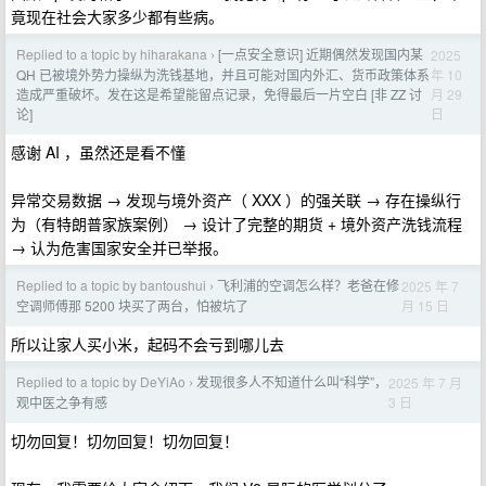
竟现在社会大家多少都有些病。
Replied to a topic by hiharakana
[一点安全意识] 近期偶然发现国内某
2025
›
年 10
QH 已被境外势力操纵为洗钱基地，并且可能对国内外汇、货币政策体系
月 29
造成严重破坏。发在这是希望能留点记录，免得最后一片空白 [非 ZZ 讨
日
论]
感谢 AI ，虽然还是看不懂
异常交易数据 → 发现与境外资产（ XXX ）的强关联 → 存在操纵行
为（有特朗普家族案例） → 设计了完整的期货 + 境外资产洗钱流程
→ 认为危害国家安全并已举报。
Replied to a topic by bantoushui
飞利浦的空调怎么样？老爸在修
2025 年 7
›
月 15 日
空调师傅那 5200 块买了两台，怕被坑了
所以让家人买小米，起码不会亏到哪儿去
Replied to a topic by DeYiAo
发现很多人不知道什么叫“科学”，
2025 年 7 月
›
3 日
观中医之争有感
切勿回复！切勿回复！切勿回复！