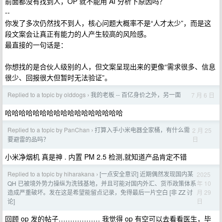
前面都没有找到人，OP 就不能用 AI 分析下原因吗？
--
你发了多次仍然找不到人，核心问题大概率不是“人才太少”，而是这
段文案会让真正有能力的人产生较高的风险感。
最直接的一句话是：
你想找的是合伙人级别的人，但文案呈现出来的更像“需求很多、信息
很少、回报很大但暂时无法验证”。
Replied to a topic by olddogs
我的老板 -- 百亿身价之外，另一面
7 月 6 日
›
哈哈哈哈哈哈哈哈哈哈哈哈哈哈哈哈哈
Replied to a topic by PanChan
打算入手小米电器全家桶，有什么需
2 月 25
›
日
要避雷的品吗？
小米净烟机 真是神 . 内置 PM 2.5 检测,就知道产品肯定不错
Replied to a topic by hiharakana
[一点安全意识] 近期偶然发现国内某
2025
›
年 10
QH 已被境外势力操纵为洗钱基地，并且可能对国内外汇、货币政策体系
月 29
造成严重破坏。发在这是希望能留点记录，免得最后一片空白 [非 ZZ 讨
日
论]
回顾 op 发的帖子……………… 我觉得 op 有空可以去看看医生，毕