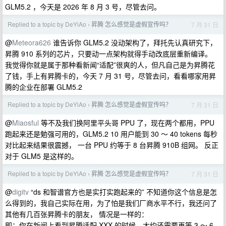
GLM5.2 ，今天是 2026 年 8 月 3 号，尽管去问。
Replied to a topic by DeYiAo
昇腾 怎么感觉是虚假宣传吗？
7 月 31 日
›
@
Meteora626
谁告诉你 GLM5.2 没动架构了，拜托先认真研究下，
昇腾 910 系列的芯片，只要动一点架构就得手动改底层重新编译。
我觉得你就是属于那种看新闻“适配”很爽的人，但凡自己是为昇腾花
了钱，手上有昇腾卡的，今天 7 月 31 号，尽管去问，看看哪家用昇
腾的企业在部署 GLM5.2
Replied to a topic by DeYiAo
昇腾 怎么感觉是虚假宣传吗？
7 月 31 日
›
@
Miaosful
等不及我们换阿里平头哥 PPU 了，现在两个都用，PPU
跑起来还是勉强可用的，GLM5.2 10 用户能到 30 ～ 40 tokens 每秒
对比起来结果很震撼， 一台 PPU 约等于 8 台昇腾 910B 组网。 反正
对于 GLM5 是这样的。
Replied to a topic by DeYiAo
昇腾 怎么感觉是虚假宣传吗？
7 月 31 日
›
@
digitv
“ds 和智谱官方也是实打实跑起来的” 不知道你这个信息是怎
么得到的，我自己实际在用，为了怕是我们厂商水平不行，我还问了
其他有几百张昇腾卡的朋友， 情况是一样的：
即：你在新闻上看到昇腾适配 XXX 的时候，大约还需要再等 3 ～ 6