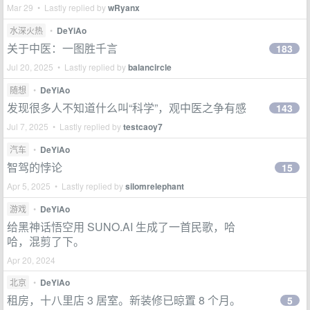
Mar 29 • Lastly replied by
wRyanx
水深火热
•
DeYiAo
关于中医：一图胜千言
183
Jul 20, 2025 • Lastly replied by
balancircle
随想
•
DeYiAo
发现很多人不知道什么叫“科学”，观中医之争有感
143
Jul 7, 2025 • Lastly replied by
testcaoy7
汽车
•
DeYiAo
智驾的悖论
15
Apr 5, 2025 • Lastly replied by
silomrelephant
游戏
•
DeYiAo
给黑神话悟空用 SUNO.AI 生成了一首民歌，哈
哈，混剪了下。
Apr 20, 2024
北京
•
DeYiAo
租房，十八里店 3 居室。新装修已晾置 8 个月。
5