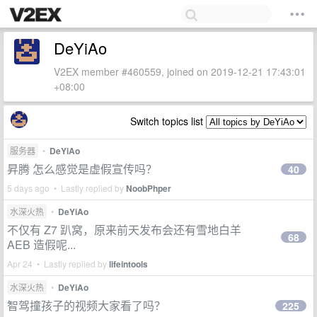
DeYiAo
V2EX member #460559, joined on 2019-12-21 17:43:01
+08:00
Switch topics list
服务器
•
DeYiAo
昇腾 怎么感觉是虚假宣传吗？
40
5 days ago • Lastly replied by
NoobPhper
水深火热
•
DeYiAo
不仅有 Z7 趴窝，原来前天发布会还有雪地白羊
68
AEB 造假呢...
Apr 24 • Lastly replied by
lifeintools
水深火热
•
DeYiAo
智驾撞孩子的视频大家看了吗？
225