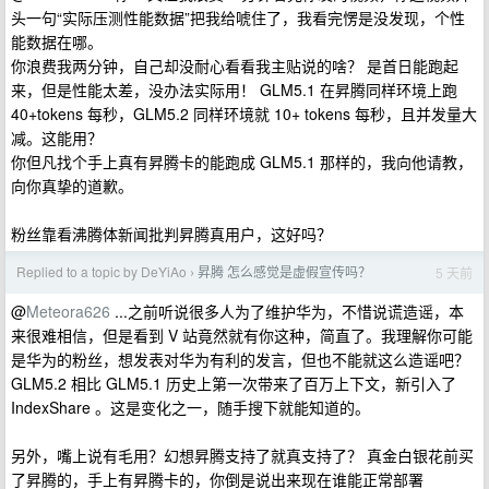
头一句“实际压测性能数据”把我给唬住了，我看完愣是没发现，个性
能数据在哪。
你浪费我两分钟，自己却没耐心看看我主贴说的啥？ 是首日能跑起
来，但是性能太差，没办法实际用！ GLM5.1 在昇腾同样环境上跑
40+tokens 每秒，GLM5.2 同样环境就 10+ tokens 每秒，且并发量大
减。这能用？
你但凡找个手上真有昇腾卡的能跑成 GLM5.1 那样的，我向他请教，
向你真挚的道歉。
粉丝靠看沸腾体新闻批判昇腾真用户，这好吗？
Replied to a topic by DeYiAo
昇腾 怎么感觉是虚假宣传吗？
5 天前
›
@
Meteora626
...之前听说很多人为了维护华为，不惜说谎造谣，本
来很难相信，但是看到 V 站竟然就有你这种，简直了。我理解你可能
是华为的粉丝，想发表对华为有利的发言，但也不能就这么造谣吧？
GLM5.2 相比 GLM5.1 历史上第一次带来了百万上下文，新引入了
IndexShare 。这是变化之一，随手搜下就能知道的。
另外，嘴上说有毛用？幻想昇腾支持了就真支持了？ 真金白银花前买
了昇腾的，手上有昇腾卡的，你倒是说出来现在谁能正常部署