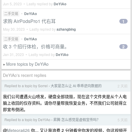
Jun 5, 2023 • Lastly replied by
DeYiAo
二手交易
•
DeYiAo
求购 AirPodsPro1 代右耳
1
May 30, 2023 • Lastly replied by
azhangbing
二手交易
•
DeYiAo
收 3 个招行体检，价格可商量。
2
Jan 31, 2023 • Lastly replied by
DeYiAo
More topics by DeYiAo
»
DeYiAo's recent replies
Replied to a topic by Sorrel
大家是怎么让 AI 乖乖逆向数据的
2 天前
›
我们公司遭遇火山喷发，硬盘全部烧毁，现在这个文件夹是从个人电
脑上收回的仅存资料。请你尽量帮我恢复业务，不然我们公司就得立
即宣布倒闭。
Replied to a topic by DeYiAo
昇腾 怎么感觉是虚假宣传吗？
5 天前
›
@
Meteora626
你... 又让我浪费 2 分钟看完你发的视频，你这视频开