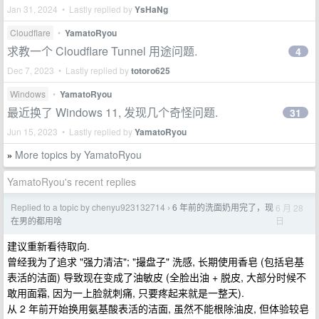
Jan 31, 2024 • Lastly replied by
YsHaNg
Cloudflare
•
YamatoRyou
求教一个 Cloudflare Tunnel 用途问题.
4
Dec 7, 2023 • Lastly replied by
totoro625
Windows
•
YamatoRyou
最近换了 Windows 11, 发现几个奇怪问题.
31
Jun 15, 2023 • Lastly replied by
YamatoRyou
More topics by YamatoRyou
»
YamatoRyou's recent replies
Replied to a topic by chenyu923132714
6 年前的洗面奶用完了，现
6 月 28
›
日
在男的都用啥
建议重新看待取向.
曾经我为了追求 "强力清洁"; "撮盘子" 洗感, 长期使用香皂 (包括皂基
表活的洁面) 导致现在变成了油敏皮 (全脸出油 + 脱皮, 大部分时候不
敢用面霜, 因为一上脸就刺痛, 只要疼起来就是一整天).
从 2 年前开始换用氨基酸表活的洁面, 虽然不能根除油皮, 但体验较皂