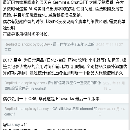
最近因为编写脚本的原因在 Gemini & ChatGPT 之间反复横跳, 在大
多数时候这些 AI 确实能点出脚本的逻辑; 性能问题; 语法缺陷及潜在
风险, 并且能帮我做优化. 最后我视情况采纳.
偶尔有犯蠢降智的时候, 比如它没发现两个脚本的细微区别, 需要我单
独说明.
可能是我用得时间不够长.
Replied to a topic by bugDev
说一件你坚持了五年以上的
2025 年 11 月 27
›
日
事情
2017 至今: 为日常用品 (日化; 抽纸; 药物; 饮料; 小电器等) 贴标签, 标
签会记录该物品的启用时间和前几次启用时间, 个别物品会额外添加估
算的耗尽时间. 通过统计标签上的信息判断一个物品大概能使用多久.
Replied to a topic by azev
你们相信吗 我至今一直使用的图像
2025 年 11 月
›
18 日
图形编辑软件是 fireworks8
偶尔会用一下 CS6, 毕竟这是 Fireworks 最后一个版本.
Replied to a topic by basncy
iOS 如何稳定启用 element 的
2025 年 11 月 14
›
日
callkit？
@
basncy
#11