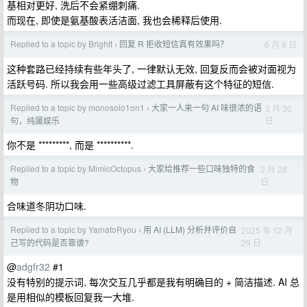
基相对更好, 洗后不会紧绷刺痛.
而现在, 即使是氨基酸表活洁面, 我也会稀释后使用.
Replied to a topic by Brightt
回复 R 拒收短信真有效果吗？
6 月 9 日
›
这种套路已经持续有些年头了, 一律默认无效, 回复反而会被对面视为
活跃号码. 所以我会用一些高级过滤工具屏蔽有这个特征的短信.
Replied to a topic by monosolo1on1
大家一人来一句 AI 味很浓的语
3 月 30
›
日
句，纯属娱乐
你不是 *********, 而是 **********.
Replied to a topic by MimicOctopus
大家给推荐一些口味独特的食
2 月 28
›
日
物
合味道冬阴功口味.
Replied to a topic by YamatoRyou
用 AI (LLM) 分析并评价自
2025 年 12 月
›
29 日
己写的代码是否靠谱?
@
adgfr32
#1
没有特别的提示词, 每次交互几乎都是我有明确目的 + 简洁描述. AI 总
是用相似的模板回复我一大堆.