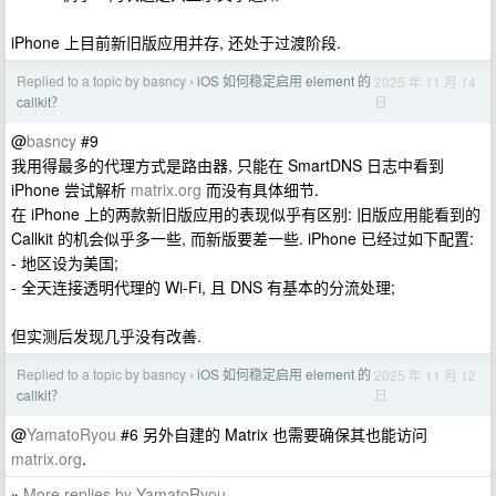
iPhone 上目前新旧版应用并存, 还处于过渡阶段.
Replied to a topic by basncy
iOS 如何稳定启用 element 的
2025 年 11 月 14
›
日
callkit？
@
basncy
#9
我用得最多的代理方式是路由器, 只能在 SmartDNS 日志中看到
iPhone 尝试解析
matrix.org
而没有具体细节.
在 iPhone 上的两款新旧版应用的表现似乎有区别: 旧版应用能看到的
Callkit 的机会似乎多一些, 而新版要差一些. iPhone 已经过如下配置:
- 地区设为美国;
- 全天连接透明代理的 Wi-Fi, 且 DNS 有基本的分流处理;
但实测后发现几乎没有改善.
Replied to a topic by basncy
iOS 如何稳定启用 element 的
2025 年 11 月 12
›
日
callkit？
@
YamatoRyou
#6 另外自建的 Matrix 也需要确保其也能访问
matrix.org
.
More replies by YamatoRyou
»