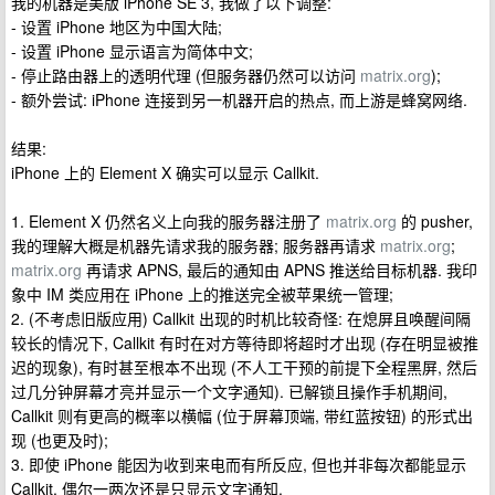
我的机器是美版 iPhone SE 3, 我做了以下调整:
- 设置 iPhone 地区为中国大陆;
- 设置 iPhone 显示语言为简体中文;
- 停止路由器上的透明代理 (但服务器仍然可以访问
matrix.org
);
- 额外尝试: iPhone 连接到另一机器开启的热点, 而上游是蜂窝网络.
结果:
iPhone 上的 Element X 确实可以显示 Callkit.
1. Element X 仍然名义上向我的服务器注册了
matrix.org
的 pusher,
我的理解大概是机器先请求我的服务器; 服务器再请求
matrix.org
;
matrix.org
再请求 APNS, 最后的通知由 APNS 推送给目标机器. 我印
象中 IM 类应用在 iPhone 上的推送完全被苹果统一管理;
2. (不考虑旧版应用) Callkit 出现的时机比较奇怪: 在熄屏且唤醒间隔
较长的情况下, Callkit 有时在对方等待即将超时才出现 (存在明显被推
迟的现象), 有时甚至根本不出现 (不人工干预的前提下全程黑屏, 然后
过几分钟屏幕才亮并显示一个文字通知). 已解锁且操作手机期间,
Callkit 则有更高的概率以横幅 (位于屏幕顶端, 带红蓝按钮) 的形式出
现 (也更及时);
3. 即使 iPhone 能因为收到来电而有所反应, 但也并非每次都能显示
Callkit. 偶尔一两次还是只显示文字通知.