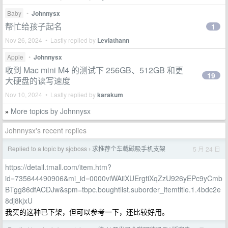
Baby
•
Johnnysx
帮忙给孩子起名
1
Nov 26, 2024 • Lastly replied by
Leviathann
Apple
•
Johnnysx
收到 Mac mini M4 的测试下 256GB、512GB 和更
19
大硬盘的读写速度
Nov 10, 2024 • Lastly replied by
karakum
More topics by Johnnysx
»
Johnnysx's recent replies
Replied to a topic by sjqboss
求推荐个车载磁吸手机支架
5 月 24 日
›
https://detail.tmall.com/item.htm?
id=735644490906&mi_id=0000viWAiiXUErgtiXqZzU926yEPc9yCmb
BTgg86dfACDJw&spm=tbpc.boughtlist.suborder_itemtitle.1.4bdc2e
8dj8kjxU
我买的这种已下架，但可以参考一下，还比较好用。