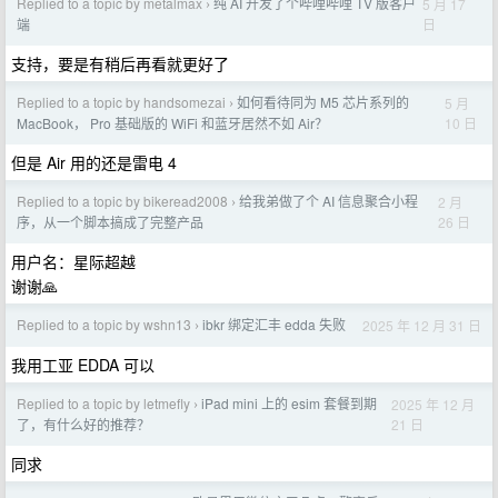
Replied to a topic by metalmax
纯 AI 开发了个哔哩哔哩 TV 版客户
5 月 17
›
日
端
支持，要是有稍后再看就更好了
Replied to a topic by handsomezai
如何看待同为 M5 芯片系列的
5 月
›
10 日
MacBook， Pro 基础版的 WiFi 和蓝牙居然不如 Air？
但是 Air 用的还是雷电 4
Replied to a topic by bikeread2008
给我弟做了个 AI 信息聚合小程
2 月
›
26 日
序，从一个脚本搞成了完整产品
用户名：星际超越
谢谢🙏
Replied to a topic by wshn13
ibkr 绑定汇丰 edda 失败
2025 年 12 月 31 日
›
我用工亚 EDDA 可以
Replied to a topic by letmefly
iPad mini 上的 esim 套餐到期
2025 年 12 月
›
21 日
了，有什么好的推荐？
同求