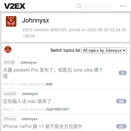
Johnnysx
V2EX member #585335, joined on 2022-06-20 22:24:39
+08:00
Switch topics list
问与答
•
Johnnysx
大疆 pocket4 Pro 发布了，和影石 luna ultra 哪个
3
强
Jun 15 • Lastly replied by
ntdll
macOS
•
Johnnysx
豆包输入法 mac 版来了
28
May 20 • Lastly replied by
huzi19861007
iPhone
•
Johnnysx
iPhone 14Pro 换 17 是不是全方位提升
21