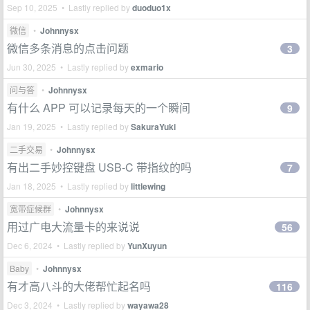
Sep 10, 2025 • Lastly replied by
duoduo1x
微信
•
Johnnysx
微信多条消息的点击问题
3
Jun 30, 2025 • Lastly replied by
exmario
问与答
•
Johnnysx
有什么 APP 可以记录每天的一个瞬间
9
Jan 19, 2025 • Lastly replied by
SakuraYuki
二手交易
•
Johnnysx
有出二手妙控键盘 USB-C 带指纹的吗
7
Jan 18, 2025 • Lastly replied by
littlewing
宽带症候群
•
Johnnysx
用过广电大流量卡的来说说
56
Dec 6, 2024 • Lastly replied by
YunXuyun
Baby
•
Johnnysx
有才高八斗的大佬帮忙起名吗
116
Dec 3, 2024 • Lastly replied by
wayawa28