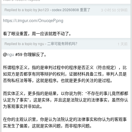
Replied to a topic by jko123
codex 20260808 重置了
3 小时 50 分钟前
›
https://i.imgur.com/OnucqeP.png
看了眼没重置，周一应该就蹬不动了。
Replied to a topic by ngu
二审可能有转机吗？
1 天前
›
@
ngu
#59 你理解反了。
所谓程序正义，指的是审判过程中的程序是否正义（符合规定），比
如双方是否都享有同等辩护的权利，证据材料具备三性，审判人员是
否徇私枉法等等，这就是程序。也就是更多的关注的是过程。
而实体正义，更多指的是结果，以你说为例：“不存在的事儿竟然都都
认定为了事实”，这是实体，并且这是法院认定的法律事实，虽然你认
为客观事实并非如此。
在你的主观认识里，你是认为法院认定的法律事实和你认为的客观事
实发生了偏差，这就是实体问题，而非程序问题。