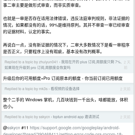
事二审主要是做形式审查，而非实质审查。
也就是一审是否存在适用法律错误，违反法庭审判规则，非法证据的
情况，如果都没有的话，99%是维持原判。其并不审查一审已经审查
的证据材料，认定的事实。
再说白一点，没有新证据的情况下，二审大多数情况下是看一审程序
是否正义，只要程序上没有瑕疵，基本没有改判概率。
Replied to a topic by zhuiyun041
我现在开的 plus 订阅,周额度只剩 7%,
2 天
›
前
如果现在升级到 pro 订阅,周额度会恢复吗
升级后你的可用额度=Pro 订阅原本的额度 - 你当前订阅已用额度
Replied to a topic by mk3s
看视频的设备选择
2 天前
›
整个二手的 Windows 掌机，几百块钱到一千出头，啥都能放，体积
也小。
Replied to a topic by sskycn
tcptun android app 邀请测试
2 天前
›
@
sskycn
#11
https://support.google.com/googleplay/android-
developer/thread/390468411/getting-error-code-prs-rpcpm-18-