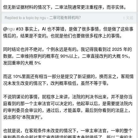
但无新证据材料的情况下，二审法院通常更注重程序，而非实体。
Replied to a topic by ngu
二审可能有转机吗？
1 天前
›
@
ngu
#33 事实上，AI 也不算错，是做了很多事情，但是做了这些事
情后的，结果是不变的。也就是他们也要做很多程序上的事情。
同时结论也并不绝对，个例永远是有的。我记得我看到过 2025 年的
数据，二审维持原判的概率在 90%以上，二审直接改判的大概 5%，
发回重审的大概 5%
而这 10%里面还有相当一部分是提交了新证据的，换而言之，客观情
况未发生改变的情况下，改判概率极低，虽然不等于零。
不说阴谋论的事情，就程序上来讲，法院的判决书出来，并不是你当
庭看到的那一个主审法官可以决定的，他起草以后，是需要提法院内
的审判委员会审议的，通过后，才能盖章，最后到你看到的法庭上，
说出那句“本院宣判”。
也就是说，在客观条件未改变的情况下，一审主审法官，一审的整个
审判委员会全部对事实审查错误的概率本身就很低了。所以二审的主