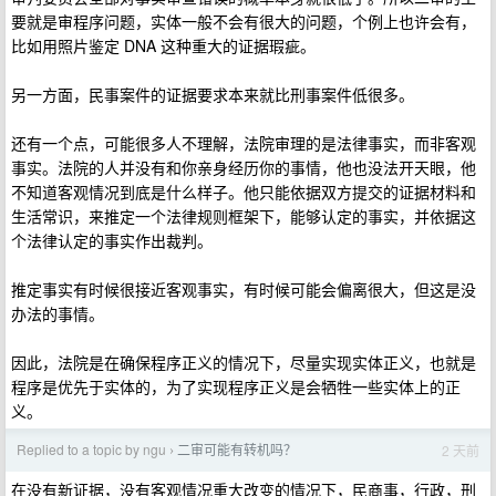
要就是审程序问题，实体一般不会有很大的问题，个例上也许会有，
比如用照片鉴定 DNA 这种重大的证据瑕疵。
另一方面，民事案件的证据要求本来就比刑事案件低很多。
还有一个点，可能很多人不理解，法院审理的是法律事实，而非客观
事实。法院的人并没有和你亲身经历你的事情，他也没法开天眼，他
不知道客观情况到底是什么样子。他只能依据双方提交的证据材料和
生活常识，来推定一个法律规则框架下，能够认定的事实，并依据这
个法律认定的事实作出裁判。
推定事实有时候很接近客观事实，有时候可能会偏离很大，但这是没
办法的事情。
因此，法院是在确保程序正义的情况下，尽量实现实体正义，也就是
程序是优先于实体的，为了实现程序正义是会牺牲一些实体上的正
义。
Replied to a topic by ngu
二审可能有转机吗？
2 天前
›
在没有新证据，没有客观情况重大改变的情况下，民商事，行政，刑