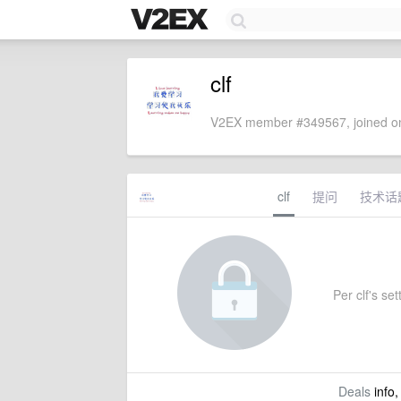
clf
V2EX member #349567, joined on
clf
提问
技术话
Per clf's set
Deals
info,