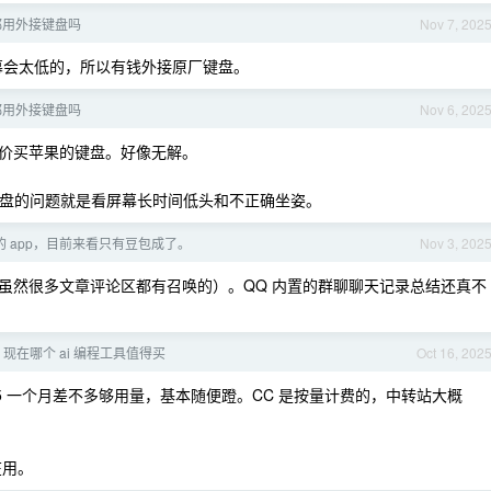
 都用外接键盘吗
Nov 7, 202
屏幕会太低的，所以有钱外接原厂键盘。
 都用外接键盘吗
Nov 6, 202
价买苹果的键盘。好像无解。
带键盘的问题就是看屏幕长时间低头和不正确坐姿。
 的 app，目前来看只有豆包成了。
Nov 3, 202
虽然很多文章评论区都有召唤的）。QQ 内置的群聊聊天记录总结还真不
 现在哪个 ai 编程工具值得买
Oct 16, 202
的包月 45 一个月差不多够用量，基本随便蹬。CC 是按量计费的，中转站大概
在用。