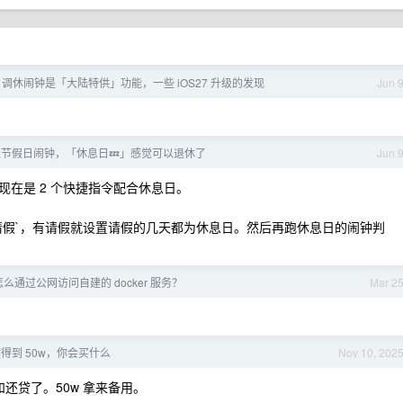
作日调休闹钟是「大陆特供」功能，一些 iOS27 升级的发现
Jun 
 加入节假日闹钟，「休息日💤」感觉可以退休了
Jun 
在是 2 个快捷指令配合休息日。
请假`，有请假就设置请假的几天都为休息日。然后再跑休息日的闹钟判
 怎么通过公网访问自建的 docker 服务？
Mar 2
得到 50w，你会买什么
Nov 10, 202
还贷了。50w 拿来备用。