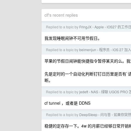
clf's recent replies
Replied to a topic by
FringJX
Apple
iOS27 的工
›
›
我发现睡眠闹钟不可用节假日。
Replied to a topic by
beimenjun
程序员
iOS 27
›
›
苹果的节假日闹钟能快捷指令暂停某天的么。我现
先是定时的一个自动化判断钉钉日历里是否有`
断。
Replied to a topic by
jedeft
NAS
绿联 UGOS PRO
›
›
cf tunnel ，或者是 DDNS
Replied to a topic by
DeepSIeep
问与答
如果你突然
›
›
稳健的定存存一下。4w 的月薪已经够日常开销和