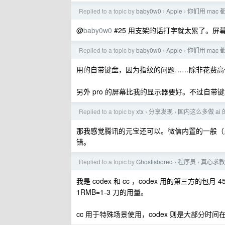
Replied to a topic by
baby0w0
Apple
你们用 mac
›
›
@
baby0w0
#25 用支架的话打字就太累了。
Replied to a topic by
baby0w0
Apple
你们用 mac
›
›
用的自带键盘，因为指纹的问题……除非花费高
另外 pro 的屏幕比我的显示器要好。不过自
Replied to a topic by
xtx
分享发现
国内这么多做 ai
›
›
那我感觉腾讯的元宝还可以。微信内置的一般（
错。
Replied to a topic by
Ghostisbored
程序员
真心求教
›
›
我是 codex 和 cc ，codex 用的第三方
1RMB=1-3 刀的用量。
cc 用于特殊场景使用，codex 则是大部分时间