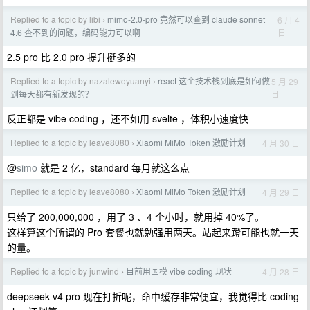
Replied to a topic by libi
mimo-2.0-pro 竟然可以查到 claude sonnet
6 月 4
›
日
4.6 查不到的问题，编码能力可以啊
2.5 pro 比 2.0 pro 提升挺多的
Replied to a topic by nazalewoyuanyi
react 这个技术栈到底是如何做
5 月 29
›
日
到每天都有新发现的？
反正都是 vibe coding ，还不如用 svelte ，体积小速度快
Replied to a topic by leave8080
Xiaomi MiMo Token 激励计划
4 月 30 日
›
@
simo
就是 2 亿，standard 每月就这么点
Replied to a topic by leave8080
Xiaomi MiMo Token 激励计划
4 月 29 日
›
只给了 200,000,000 ，用了 3 、4 个小时，就用掉 40%了。
这样算这个所谓的 Pro 套餐也就勉强用两天。站起来蹬可能也就一天
的量。
Replied to a topic by junwind
目前用国模 vibe coding 现状
4 月 28 日
›
deepseek v4 pro 现在打折呢，命中缓存非常便宜，我觉得比 coding