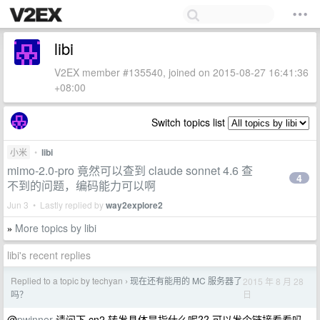
libi
V2EX member #135540, joined on 2015-08-27 16:41:36
+08:00
Switch topics list
小米
•
libi
mimo-2.0-pro 竟然可以查到 claude sonnet 4.6 查
4
不到的问题，编码能力可以啊
Jun 3 • Lastly replied by
way2explore2
More topics by libi
»
libi's recent replies
Replied to a topic by techyan
现在还有能用的 MC 服务器了
2015 年 8 月 28
›
日
吗？
@
pwinner
请问下 cn2 转发具体是指什么呢?? 可以发个链接看看吗