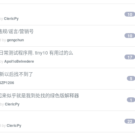
10
 by
ClericPy
违规/谣言/营销号
10
ed by
gengchun
日常测试程序用. tiny10 有用过的么
17
 by
Apol1oBelvedere
更新以后找不到了
5
SZP1206
用过的么, 看起来似乎就是我到处找的绿色版解释器
1
 by
ClericPy
22
d by
ClericPy