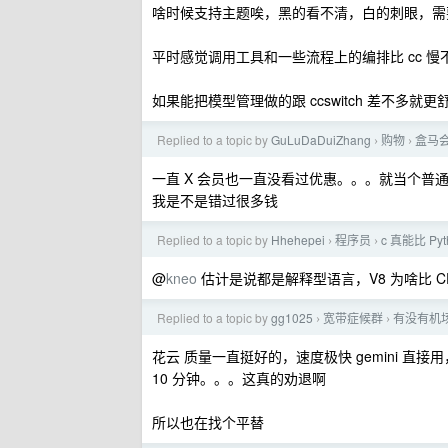
啥时候支持主题唉，黑的看不清，白的刺眼，需
平时感觉调用工具和一些流程上的编排比 cc 慢
如果能把模型管理做的跟 ccswitch 差不多就更舒
Replied to a topic by
GuLuDaDuiZhang
购物
盒马
›
›
一直 X 会员也一直没看过优惠。。。就当个普
我是不是错过很多钱
Replied to a topic by
Hhehepei
程序员
c 真能比 Py
›
›
@
kneo
估计是说都是解释型语言，V8 为啥比 C
Replied to a topic by
gg1025
宽带症候群
有没有机
›
›
花云 质量一直挺好的，速度极快 gemini 直
10 分钟。。。这真的劝退啊
所以也在找个平替