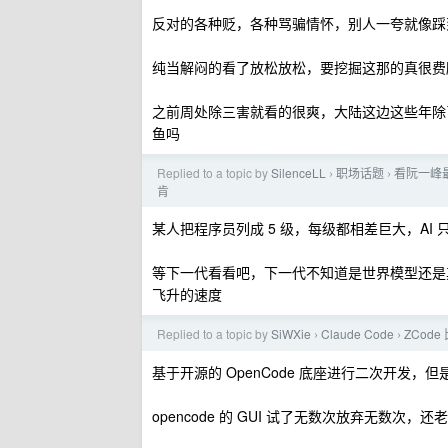
反对的各种贬，各种骂骗情怀，别人一夸就像踩
纯当解闷的看了放松放松，要挖掘这那的真很费
之前周处除三害就看的很爽，大陆这边这些年除
鱼吗
Replied to a topic by
SilenceLL
职场话题
看阮一峰
›
›
肯
某人把程序员列成 5 级，每级都相差巨大，AI
等下一代看看吧，下一代不知道是世界模型还是
飞升的速度
Replied to a topic by
SiWXie
Claude Code
ZCode 
›
›
基于开源的 OpenCode 底座进行二次开发，但是它
opencode 的 GUI 试了无数次放弃无数次，还老有