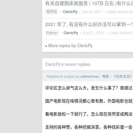
有关自建图床类服务 ( 10TB 左右 )
程序员
•
ClericPy
•
Dec 6, 2021
• Lastly replied b
2021 年了, 有没有什么好办法可以拿到一个
Python
•
ClericPy
•
Aug 21, 2021
• Lastly replied
More topics by ClericPy
»
ClericPy's recent replies
Replied to a topic by
csfreshman
电影
《功夫女足
›
›
评论区怎么戾气这么大，发生什么事了？我错过
国产电影现在啥情况都心里有数，外国电影也就
看电影放松一下就行了，怎么现在突然变成两派
支持的各种赞，各种挖掘深意，各种找彩蛋一会 J