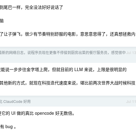
到尾巴一样，完全没法好好说话了
脑
了让子弹飞，很少有节奏特别舒服的电影，意思意思得了，还真想拯救内
最新的网络日志，说程序员现在更像不停接到厨房出菜的餐厅服务员，感觉很中
Jul 1
 只能说一步步往金字塔上爬，但就目前的 LLM 来说，上限是很明显的
其他新的方式，就现在科技迭代速度来说，堪比前两次世界大战时候科技
比 ClaudCode 好用
Jul 1
的 UI 做的真比 opencode 好无数倍。
 bug 。