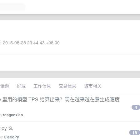
 2015-08-25 23:44:43 +08:00
术话题
好玩
工作信息
交易信息
城市相关
ode 里用的模型 TPS 给算出来？现在越来越在意生成速度
4
by
teaguexiao
.py 么
18
 by
ClericPy