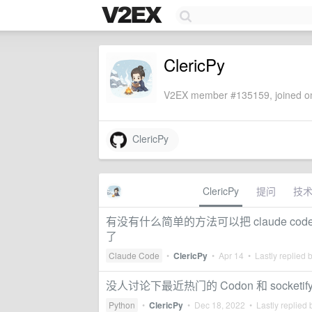
ClericPy
V2EX member #135159, joined on
ClericPy
ClericPy
提问
技
有没有什么简单的方法可以把 claude c
了
Claude Code
•
ClericPy
•
Apr 14
• Lastly replied 
没人讨论下最近热门的 Codon 和 socketify
Python
•
ClericPy
•
Dec 18, 2022
• Lastly replied