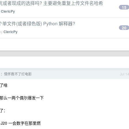
有什么坑或者现成的选择吗? 主要避免重复上传文件名哈希
15
y
ClericPy
单文件(或者绿色版) Python 解释器?
20
 by
ClericPy
》：情怀救不了烂电影
Jul 1
了啥
那么一两个偶尔爆发一下
了：
20 一会数字在那里燃