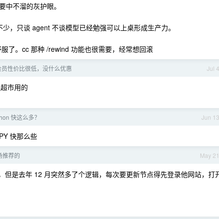
要中不溜的灰护眼。
不少，只谈 agent 不谈模型已经勉强可以上桌形成生产力。
服了。cc 那种 /rewind 功能也很需要，经常想回滚
会员性价比很低，没什么优惠
Jul 
通超市用的
thon 快这么多？
Jun 1
PY 快那么些
场推荐的
May 2
接用，但是去年 12 月突然多了个逻辑，每次要更新节点得先登录他网站，打