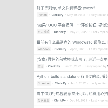
终于等到你, 单文件解释器: pyoxy?
Python
•
ClericPy
•
May 19, 2023
• Lastly replied
"如果" UGC 平台提供一个评价按钮: 疑似
奇思妙想
•
ClericPy
•
May 28, 2022
• Lastly repli
目前有什么靠谱点的 Windows10 镜像么, 
Windows
•
ClericPy
•
Apr 3, 2023
• Lastly replied
(安卓) 微信的勿扰模式去哪了, 最近一次
微信
•
ClericPy
•
Jan 21, 2022
• Lastly replied by
Python -build-standalone 有
Chamber
•
ClericPy
•
Jan 3, 2022
• Lastly replied
雪中悍刀行电视剧感觉还可以, 也算用心拍
分享发现
•
ClericPy
•
Dec 16, 2021
• Lastly replie