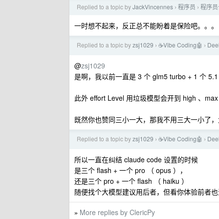
Replied to a topic by
JackVincennes
程序员
程序员
›
›
一时想不起来，反正总不能盼着是保险吧。。。
Replied to a topic by
zsj1029
☕Vibe Coding🤖
Dee
›
›
@
zsj1029
是啊，我以前一直是 3 个 glm5 turbo + 1 个 
此外 effort Level 用垃圾模型会开到 high 、
既然你也赞同三小一大，那我不用三大一小了，太
Replied to a topic by
zsj1029
☕Vibe Coding🤖
Dee
›
›
所以一直在纠结 claude code 设置的时候
是三个 flash + 一个 pro （ opus ），
还是三个 pro + 一个 flash （ haiku ）
随便找个大模型建议用后者，但看你体验前者也
More replies by ClericPy
»