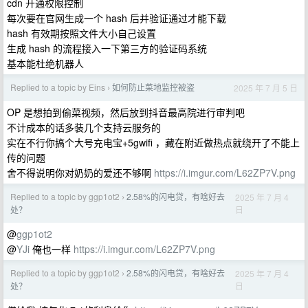
cdn 开通权限控制
每次要在官网生成一个 hash 后并验证通过才能下载
hash 有效期按照文件大小自己设置
生成 hash 的流程接入一下第三方的验证码系统
基本能杜绝机器人
Replied to a topic by Eins
如何防止菜地监控被盗
2025 年 7 月 5 日
›
OP 是想拍到偷菜视频，然后放到抖音最高院进行审判吧
不计成本的话多装几个支持云服务的
实在不行你搞个大号充电宝+5gwifi ，藏在附近做热点就绕开了不能上
传的问题
舍不得说明你对奶奶的爱还不够啊
https://i.imgur.com/L62ZP7V.png
Replied to a topic by ggp1ot2
2.58%的闪电贷，有啥好去
2025 年 7 月 4
›
日
处？
@
ggp1ot2
@
YJi
俺也一样
https://i.imgur.com/L62ZP7V.png
Replied to a topic by ggp1ot2
2.58%的闪电贷，有啥好去
2025 年 7 月 4
›
日
处？