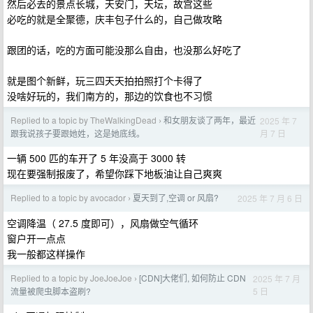
然后必去的景点长城，天安门，天坛，故宫这些
必吃的就是全聚德，庆丰包子什么的，自己做攻略
跟团的话，吃的方面可能没那么自由，也没那么好吃了
就是图个新鲜，玩三四天天拍拍照打个卡得了
没啥好玩的，我们南方的，那边的饮食也不习惯
Replied to a topic by TheWalkingDead
和女朋友谈了两年，最近
2025 年 7
›
月 7 日
跟我说孩子要跟她姓，这是她底线。
一辆 500 匹的车开了 5 年没高于 3000 转
现在要强制报废了，希望你踩下地板油让自己爽爽
Replied to a topic by avocador
夏天到了,空调 or 风扇?
2025 年 7 月 6 日
›
空调降温（ 27.5 度即可），风扇做空气循环
窗户开一点点
我一般都这样操作
Replied to a topic by JoeJoeJoe
[CDN]大佬们, 如何防止 CDN
2025 年 7 月
›
5 日
流量被爬虫脚本盗刷?