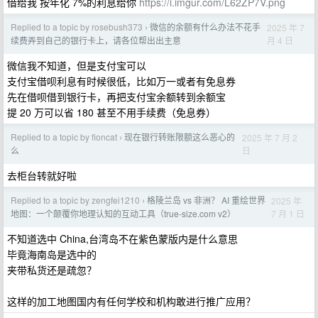
借给我 按年化 7%的利息给你
https://i.imgur.com/L62ZP7V.png
Replied to a topic by rosebush373
微信的余额有什么办法不花手
2025 年 7
›
月 4 日
续费弄到自己的银行卡上，请各位帮出出主意
微信我不知道，但是支付宝可以
支付宝借呗利息有时候很低，比如万一或者有免息券
先在借呗借到银行卡，再把支付宝余额转到余额宝
提 20 万可以省 180 甚至不用手续费（免息券）
Replied to a topic by fioncat
现在银行转账限额这么恶心的
2025 年 7 月 2
›
日
么
去柜台转就好啦
Replied to a topic by zengfei1210
格陵兰岛 vs 非洲？ AI 重绘世界
2025 年
›
7 月 1 日
地图：一个颠覆你地理认知的互动工具（true-size.com v2）
不知道选中 China,台湾岛不在紫色蒙版内是什么意思
毕竟海南岛是选中的
夹带私货还是疏忽？
这样的加工地图国内有任何学校和机构敢进行推广应用？