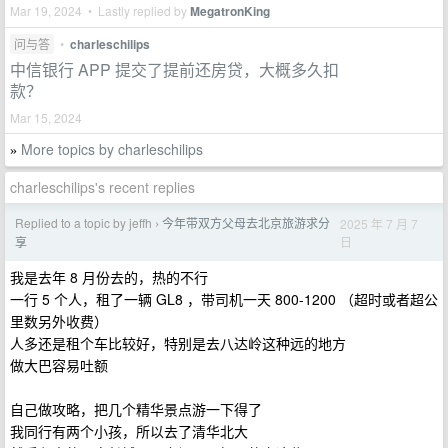
Mar 19, 2024 • Lastly replied by
MegatronKing
问与答
•
charleschilips
中信银行 APP 提交了提前还房贷，大概多久扣
款？
Mar 15, 2024
More topics by charleschilips
»
charleschilips's recent replies
Replied to a topic by jeffh
今年带双方父母去北京旅游求分
2025 年 7 月 7
›
日
享
我是去年 8 月份去的，热的不行
一行 5 个人，租了一辆 GL8 ，带司机一天 800-1200 （超时或者超公
里数另外收费）
人多还是租个车比较好，特别是去八达岭这种远的地方
做大巴容易吐额
自己做攻略，把几个精华景点游一下得了
我同行有两个小孩，所以去了清华北大