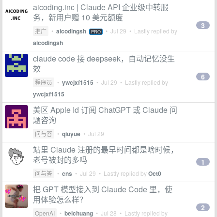
aicoding.inc | Claude API 企业级中转服
务，新用户赠 10 美元额度
3
推广
•
aicodingsh
•
Jul 29
• Lastly replied by
PRO
aicodingsh
claude code 接 deepseek，自动记忆没生
效
6
程序员
•
ywcjxf1515
•
Jul 29
• Lastly replied by
ywcjxf1515
美区 Apple Id 订阅 ChatGPT 或 Claude 问
题咨询
问与答
•
qiuyue
•
Jul 29
站里 Claude 注册的最早时间都是啥时候，
老号被封的多吗
1
问与答
•
cns
•
Jul 29
• Lastly replied by
Oct0
把 GPT 模型接入到 Claude Code 里，​使
用体验怎么样？​
2
OpenAI
•
beichuang
•
Jul 28
• Lastly replied by