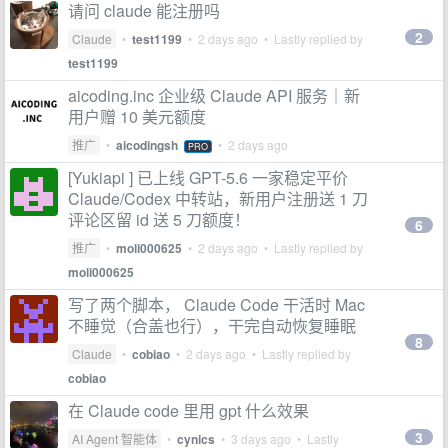
请问 claude 能注册吗
2
Claude
•
test1199
•
2 days ago
• Lastly replied by
test1199
aicoding.inc 企业级 Claude API 服务｜新
用户赠 10 美元额度
推广
•
aicodingsh
•
2 days ago
PRO
[Yukiapi ] 已上线 GPT-5.6 一家稳定平价
Claude/Codex 中转站，新用户注册送 1 刀
评论区留 id 送 5 刀额度！
6
推广
•
moli000625
•
2 days ago
• Lastly replied by
moli000625
写了两个脚本， Claude Code 干活时 Mac
不睡觉（合盖也行），干完自动恢复睡眠
8
Claude
•
cobiao
•
2 days ago
• Lastly replied by
cobiao
在 Claude code 里用 gpt 什么效果
3
AI Agent 智能体
•
cynics
•
3 days ago
• Lastly