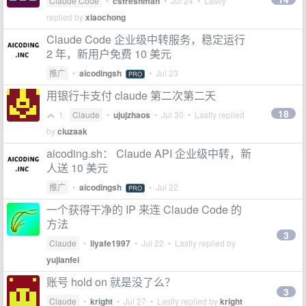
Claude Code
•
csfreshman
•
Jul 24
• Lastly
replied by
xiaochong
Claude Code 企业级中转服务，稳定运行
2 年，新用户免费 10 美元
推广
•
aicodingsh
•
Jul 23
PRO
用银行卡支付 claude 第二次第二天
18
1
Claude
•
ujujzhaos
•
Jul 30
• Lastly replied
by
ciuzaak
aicoding.sh： Claude API 企业级中转，新
人送 10 美元
推广
•
aicodingsh
•
Jul 22
PRO
一个获得干净的 IP 来连 Claude Code 的
方法
3
Claude
•
liyafe1997
•
Jul 22
• Lastly replied by
yujianfei
账号 hold on 就是没了么？
3
Claude
•
kright
•
Jul 27
• Lastly replied by
kright