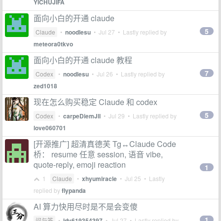
YICHUJIFA
面向小白的开通 claude
5
Claude
•
noodlesu
•
Jul 27
• Lastly replied by
meteora0tkvo
面向小白的开通 claude 教程
7
Codex
•
noodlesu
•
Jul 26
• Lastly replied by
zed1018
现在怎么购买稳定 Claude 和 codex
5
Codex
•
carpeDiemJll
•
Jul 29
• Lastly replied by
love060701
[开源推广] 超清真德芙 Tg↔Claude Code
桥： resume 任意 session, 语音 vibe,
quote-reply, emoji reaction
1
1
Claude
•
xhyumiracle
•
Jul 25
• Lastly
replied by
flypanda
AI 算力快用尽时是不是会变傻
1
问与答
•
ldy619354397
•
Jul 27
• Lastly replied by