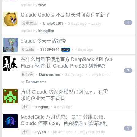
replied by
wzw
Claude Code 是不是挺长时间没有更新了
1
分享发现
•
UncleCat01
•
3 days ago
• Lastly
replied by
bkingfilm
claude 今天干活好慢
Claude
•
383394544
•
4 days ago
PRO
在什么用量下使用官方 DeepSeek API (V4
Flash 模型) 比 Claude Pro $20 划算呢？
7
问与答
•
Danswerme
•
3 days ago
• Lastly replied
by
Danswerme
直供 Claude 等海外模型官网 key ，有需
求的企业大厂来看看
推广
•
kinghmj
•
4 days ago
ModelGate 八月优惠： GPT 分组 0.18、
Claude 倍率 0.28，首充赠送 + 邀请返利
1
推广
•
liyyco
•
16h 46m ago
• Lastly replied by