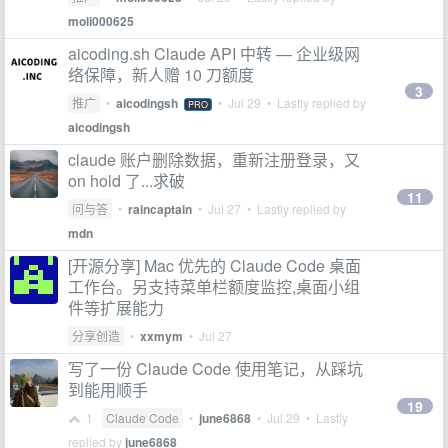
moli000625
aicoding.sh Claude API 中转 — 企业级网
络保障，新人赠 10 刀额度
3
推广
•
aicodingsh
•
Jul 29
• Lastly replied by
PRO
aicodingsh
claude 账户删除数据，重新注册登录，又
on hold 了...求破
11
问与答
•
raincaptain
•
Jul 27
• Lastly replied by
mdn
[开源分享] Mac 优先的 Claude Code 桌面
工作台。另支持菜单栏额度监控,桌面小组
件等扩展能力
分享创造
•
xxmym
•
Jul 27
写了一份 Claude Code 使用笔记，从踩坑
到能用顺手
19
1
Claude Code
•
june6868
•
Jul 29
• Lastly
replied by
june6868