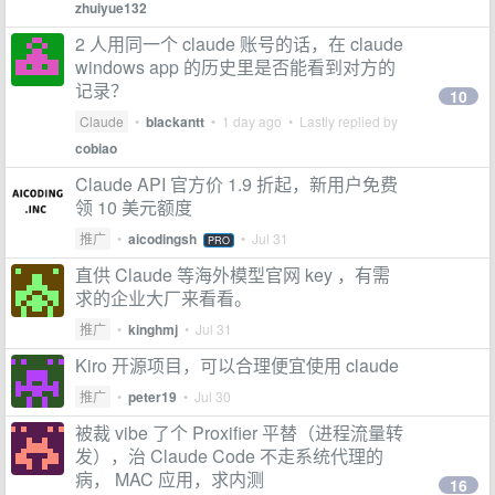
zhuiyue132
2 人用同一个 claude 账号的话，在 claude
windows app 的历史里是否能看到对方的
记录？
10
Claude
•
blackantt
•
1 day ago
• Lastly replied by
cobiao
Claude API 官方价 1.9 折起，新用户免费
领 10 美元额度
推广
•
aicodingsh
•
Jul 31
PRO
直供 Claude 等海外模型官网 key ，有需
求的企业大厂来看看。
推广
•
kinghmj
•
Jul 31
Kiro 开源项目，可以合理便宜使用 claude
推广
•
peter19
•
Jul 30
被裁 vibe 了个 Proxifier 平替（进程流量转
发），治 Claude Code 不走系统代理的
病， MAC 应用，求内测
16