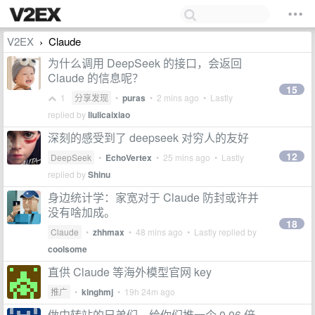
V2EX
Claude
›
为什么调用 DeepSeek 的接口，会返回
Claude 的信息呢？
15
1
分享发现
•
puras
•
2 mins ago
• Lastly
replied by
liulicaixiao
深刻的感受到了 deepseek 对穷人的友好
12
DeepSeek
•
EchoVertex
•
25 mins ago
• Lastly
replied by
Shinu
身边统计学：家宽对于 Claude 防封或许并
没有啥加成。
18
Claude
•
zhhmax
•
48 mins ago
• Lastly replied by
coolsome
直供 Claude 等海外模型官网 key
推广
•
kinghmj
•
19h 24m ago
做中转站的兄弟们，给你们推一个 0.06 倍