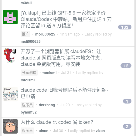
m3dull
[Yukiapi ] 已上线 GPT-5.6 一家稳定平价
Claude/Codex 中转站，新用户注册送 1 刀
评论区留 id 送 5 刀额度！
133
推广
•
moli000625
•
1h 31m ago
• Lastly replied by
moli000625
开源了一个浏览器扩展 claudeFS：让
claude.ai 网页版直接读写本地文件夹，
claude 免费版可用，零安装
12
分享创造
•
totoismi
•
Jul 31
• Lastly replied by
totoismi
claude code 旧账号删除后不能注册问题-
已申请
1
程序员
•
dcrzhang
•
Jul 29
• Lastly replied by
byasm32
为什么 claude 比 codex 省 token?
2
程序员
•
ainon
•
Jul 30
• Lastly replied by
zizon