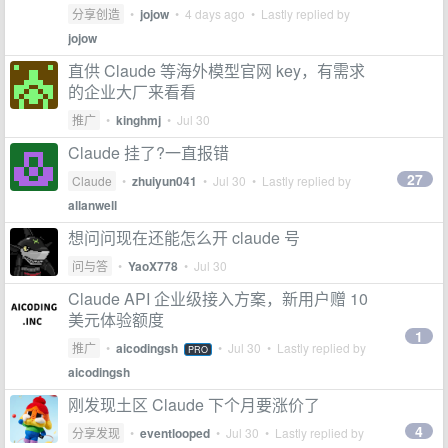
分享创造
•
jojow
•
4 days ago
• Lastly replied by
jojow
直供 Claude 等海外模型官网 key，有需求
的企业大厂来看看
推广
•
kinghmj
•
Jul 30
Claude 挂了?一直报错
27
Claude
•
zhuiyun041
•
Jul 30
• Lastly replied by
allanwell
想问问现在还能怎么开 claude 号
问与答
•
YaoX778
•
Jul 30
Claude API 企业级接入方案，新用户赠 10
美元体验额度
1
推广
•
aicodingsh
•
Jul 30
• Lastly replied by
PRO
aicodingsh
刚发现土区 Claude 下个月要涨价了
4
分享发现
•
eventlooped
•
Jul 30
• Lastly replied by