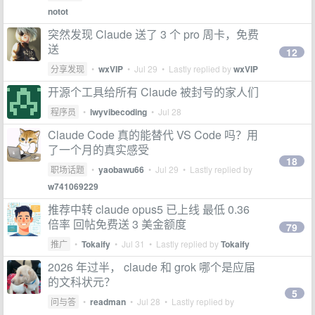
notot
突然发现 Claude 送了 3 个 pro 周卡，免费
送
12
分享发现
•
wxVIP
•
Jul 29
• Lastly replied by
wxVIP
开源个工具给所有 Claude 被封号的家人们
程序员
•
lwyvibecoding
•
Jul 28
Claude Code 真的能替代 VS Code 吗？用
了一个月的真实感受
18
职场话题
•
yaobawu66
•
Jul 29
• Lastly replied by
w741069229
推荐中转 claude opus5 已上线 最低 0.36
倍率 回帖免费送 3 美金额度
79
推广
•
Tokaify
•
Jul 31
• Lastly replied by
Tokaify
2026 年过半， claude 和 grok 哪个是应届
的文科状元？
5
问与答
•
readman
•
Jul 28
• Lastly replied by