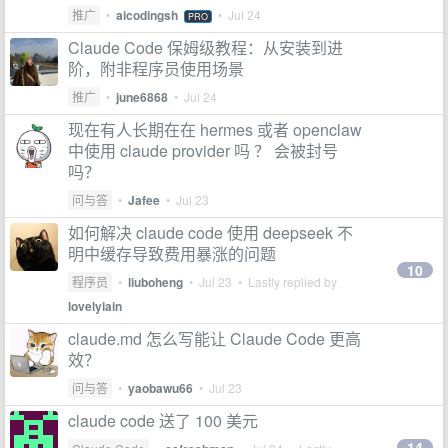
推广
•
aicodingsh
•
Jul 24
PRO
Claude Code 保姆级教程：从安装到进
阶，附非程序员使用场景
推广
•
june6868
•
Jul 24
现在有人长期在在 hermes 或者 openclaw
中使用 claude provider 吗 ？ 会被封号
吗？
问与答
•
Jafee
•
Jul 23
如何解决 claude code 使用 deepseek 不
明中缓存导致费用暴涨的问题
10
程序员
•
liuboheng
•
Jul 23
• Lastly replied by
lovelylain
claude.md 怎么写能让 Claude Code 更高
效？
问与答
•
yaobawu66
•
Jul 23
claude code 送了 100 美元
14