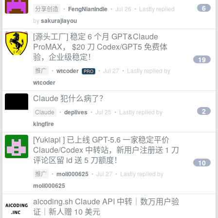
6
分享创造
•
FengNianIndie
•
Jul 26
• Lastly replied
by
sakurajiayou
[源头工厂] 稳定 6 个月 GPT&Claude
ProMAX， $20 刀 Codex/GPT5 免费体
验，企业级稳定！
19
推广
•
wtcoder
•
Jul 27
• Lastly replied by
PRO
wtcoder
Claude 犯什么病了？
2
Claude
•
deplives
•
Jul 25
• Lastly replied by
kingfire
[Yukiapi ] 已上线 GPT-5.6 一家稳定平价
Claude/Codex 中转站，新用户注册送 1 刀
评论区留 id 送 5 刀额度！
10
推广
•
moli000625
•
Jul 27
• Lastly replied by
moli000625
aicoding.sh Claude API 中转｜数万用户验
证｜新人赠 10 美元