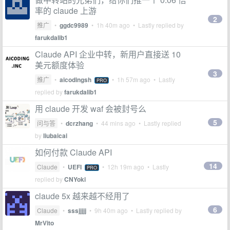
率的 claude 上游
2
推广
•
ggdc9989
•
1h 40m ago
• Lastly replied by
farukdalib1
Claude API 企业中转，新用户直接送 10
美元额度体验
3
推广
•
aicodingsh
•
1h 57m ago
• Lastly
PRO
replied by
farukdalib1
用 claude 开发 waf 会被封号么
5
问与答
•
dcrzhang
•
44 mins ago
• Lastly replied
by
liubaicai
如何付款 Claude API
14
Claude
•
UEFI
•
12h 19m ago
• Lastly
PRO
replied by
CNYoki
claude 5x 越来越不经用了
6
Claude
•
sssjjjjj
•
9h 40m ago
• Lastly replied by
MrVito