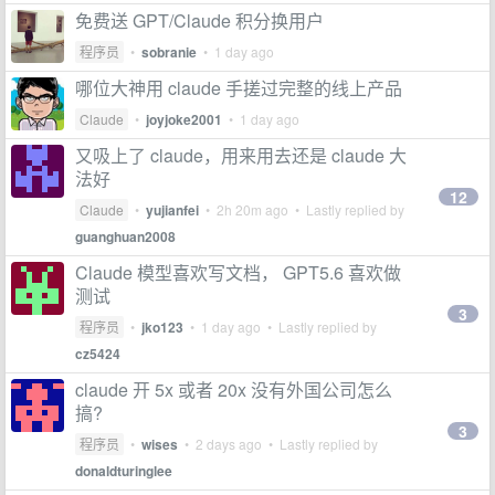
免费送 GPT/Claude 积分换用户
程序员
•
sobranie
•
1 day ago
哪位大神用 claude 手搓过完整的线上产品
Claude
•
joyjoke2001
•
1 day ago
又吸上了 claude，用来用去还是 claude 大
法好
12
Claude
•
yujianfei
•
2h 20m ago
• Lastly replied by
guanghuan2008
Claude 模型喜欢写文档， GPT5.6 喜欢做
测试
3
程序员
•
jko123
•
1 day ago
• Lastly replied by
cz5424
claude 开 5x 或者 20x 没有外国公司怎么
搞?
3
程序员
•
wises
•
2 days ago
• Lastly replied by
donaldturinglee