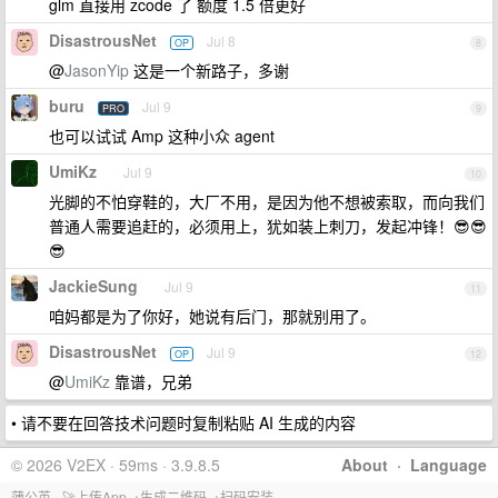
glm 直接用 zcode 了 额度 1.5 倍更好
DisastrousNet
Jul 8
OP
8
@
JasonYip
这是一个新路子，多谢
buru
Jul 9
PRO
9
也可以试试 Amp 这种小众 agent
UmiKz
Jul 9
10
光脚的不怕穿鞋的，大厂不用，是因为他不想被索取，而向我们
普通人需要追赶的，必须用上，犹如装上刺刀，发起冲锋！😎😎
😎
JackieSung
Jul 9
11
咱妈都是为了你好，她说有后门，那就别用了。
DisastrousNet
Jul 9
OP
12
@
UmiKz
靠谱，兄弟
• 请不要在回答技术问题时复制粘贴 AI 生成的内容
© 2026 V2EX · 59ms · 3.9.8.5
About
·
Language
蒲公英 - 🚀上传App→生成二维码→扫码安装