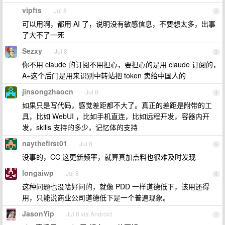
vipfts
Jul 8
2
可以用啊，都用 AI 了，说明没有敏感信息，不要想太多，出事
了大不了一死
Sezxy
Jul 8
3
你不用 claude 的订阅不用担心，要担心的是用 claude 订阅的，
A÷这个后门是用来识别中转站把 token 卖给中国人的
jinsongzhaocn
Jul 8
4
如果只是写代码，感觉差距都不大了。真正的差距是附带的工
具，比如 WebUI ，比如手机直连，比如远程开发，容器内开
发，skills 支持的多少，记忆体的支持
naythefirst01
Jul 8
5
没事的，CC 这更新频率，就算真加点料也很难及时发现
longaiwp
Jul 8
6
这种问题也没啥好问的，就像 PDD 一样道德低下，该用还得
用，只能说商业公司道德低下是一个普遍现象。
JasonYip
Jul 8 via Android
7