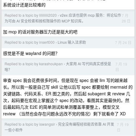
系统设计还是比较难的
Replied to a topic by lilililili2020
v2ex 应该也提供 mcp 服务：将论坛作
7 月
›
26 日
为可由 AI 安全检索和按权限操作的 MCP 知识库。
加 mcp 的话对服务器压力还是挺大的吧
Replied to a topic by insert000
Linux 输入法求助
7 月 24 日
›
感觉是不是 wayland 的问题？
Replied to a topic by karashoukpan
大家用 AI 写代码真实感受是
7 月 19
›
日
啥？
审查 spec 我会花费很多时间，但是现在 spec 会被 llm 写的越来越
长。所以我一般是自己写 skill 让他以后写 spec 都要绘制 mermaid 的
关键链路、代码关系、ER 图之类的，然后起 subagent 来 review 几
次，起码要在宏观上掌握这个 spec 的改动，看图其实是最快的。然
后最起码几次 E2E 的简单测试和单测覆盖率要整上，模型交叉
review （当然也会存在问题永远改不完的情况）剩下就看命了 XD
Replied to a topic by iswangsir
完全没有编程经验能否依靠 AI 开发
7 月 19
›
日
一些小软件