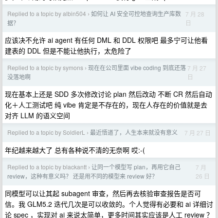
Replied to a topic by albin504
如何让 AI 安全可控地查询生产库数
7 月 28
›
日
据？
应该决不允许 ai agent 有任何 DML 和 DDL 权限吧 最多宁可让他看
建表的 DDL 但是不能让他执行，太危险了
Replied to a topic by symons
现在在公司里面 vibe coding 到底还落
7 月 27
›
日
没落地啊
现在基本上还是 SDD 多次修改讨论 plan 然后改动 不断 CR 然后自动
化＋人工测试吧 纯 vibe 肯定是不存在的，现在人存在的价值就是去
对齐 LLM 的语义空间
Replied to a topic by SoldierL
最近悟道了，人生本来就没有意义
7 月 27 日
›
年纪越来越大了 总有各种说不清的无奈啊 哎:-(
Replied to a topic by blackantt
让同一个模型写 plan，再用它自己
7 月
›
26 日
review，这种有意义吗？ 还是用不同的模型来 review 好？
同模型可以让其起 subagent 审查，然后再去核验审查报告是否可
信。我 GLM5.2 迭代几次是可以收敛的。个人觉得有必要和 ai 详细讨
论 spec ，实现对 ai 来说太简单，更多时间其实应该是人工 review ？