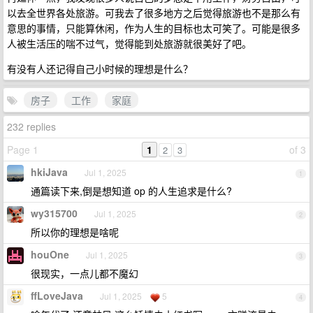
以去全世界各处旅游。可我去了很多地方之后觉得旅游也不是那么有
意思的事情，只能算休闲，作为人生的目标也太可笑了。可能是很多
人被生活压的喘不过气，觉得能到处旅游就很美好了吧。
有没有人还记得自己小时候的理想是什么？
房子
工作
家庭
232 replies
Page 1
1
of 3
2
3
hkiJava
Jul 1, 2025
1
通篇读下来,倒是想知道 op 的人生追求是什么?
wy315700
Jul 1, 2025
2
所以你的理想是啥呢
houOne
Jul 1, 2025
3
很现实，一点儿都不魔幻
ffLoveJava
Jul 1, 2025
5
4