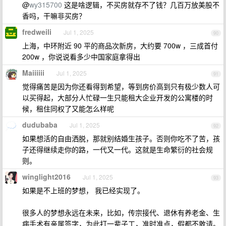
@
wy315700
这是啥逻辑，不买房就存不了钱？几百万放美股不
香吗，干嘛非买房？
fredweili
Jul 1, 2025
90
上海，中环附近 90 平的商品次新房，大约要 700w ，三成首付
200w ，你说说看多少中国家庭拿得出
Maiiiiii
Jul 1, 2025
91
觉得痛苦是因为你还看得到希望，等到房价高到只有极少数人可
以买得起，大部分人忙碌一生只能租大企业开发的公寓楼的时
候，租住同权了又能怎么样呢
dudubaba
Jul 1, 2025
92
如果想活的自由洒脱，那就别结婚生孩子。否则你吃不了苦，孩
子还得继续走你的路，一代又一代。这就是生命繁衍的社会规
则。
winglight2016
Jul 1, 2025
93
如果是不上班的梦想， 我已经实现了。
很多人的梦想永远在未来，比如，传宗接代、退休有养老金、生
病手术有亲属签字，为此打一辈子工，准时准点，假都不敢请。