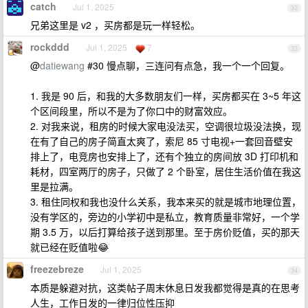
catch
Jul 1, 2025
32
兄弟这里是 v2 ，买房都是玩一样轻松。
rockddd
Jul 1, 2025
7
33
@
datiewang
#30 慢点聊，三连问有点急，我一个一个回复。
1. 我是 90 后，和我的大多数朋友们一样，买房都买在 3~5 年这
个区间段里，所以不是为了你口中的财富效应。
2. 对我来说，租房的时候大家电没法买，空调很垃圾没法换，现
在有了自己的房子简直太爽了，索尼 85 寸电视+一套回音壁安
排上了，电竞房也安排上了，还有个独立的房间放 3D 打印机和
耗材，四室两厅的房子，只做了 2 个卧室，居住生活价值在我这
里是拉满。
3. 租住同权和我也没什么关系，我本来买的就是城市地理位置，
没有学区的，旁边的小学初中是私立，教育质量非常好，一个学
期 3.5 万，以后打算给孩子送到那里。至于房价贬值，买的那天
就已经在贬值啦😂
freezebreze
Jul 1, 2025
34
本质是躲避对抗，这类帖子周末休息日发我都觉得是真的在思考
人生，工作日发的一律归位性压抑