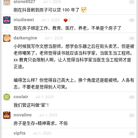
stone9527
Jul 1, 2025
47
刚在抖音刷到房子可以贷 100 年了
niudiewei
Jul 1, 2025
2
48
现在房子绑定工作、教育、医疗、养老，不单是个房子了
darkengine
Jul 1, 2025
49
小时候我写作文想当厨师，想学会乐器之后在街头卖艺，但是被
老师嘲笑了，老师觉得读书就应该当科学家，当医生当工程师。
xx 教育只会限制人啊，让人觉得当科学家当医生当工程师才是
正途。
编得怎么样？你觉得自己高大上，换个角度还是能被喷。人各有
志，不要老是觉得别人可笑。
coolair
Jul 1, 2025
50
我们管这叫做“家”！
novaline
Jul 1, 2025
51
房子是生存+精神需求，不俗
vipfts
Jul 1, 2025
52