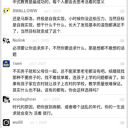
中式教育是最成功的，每个人都会去思考活着的意义
SWALLOWW
Jul 1, 2025
24
还是马斯洛，终极是自我实现，小时候你没这些压力，当然目标
是自我实现，想干什么干什么，长大了发现基本的温饱都满足不
了，当然目标就变成了这个.
Nolink
Jul 1, 2025
25
必须要让你追求房子，不然你要追求什么，那是想都不敢想的话
题
1sen
Jul 1, 2025
26
不买房子就和父母住一起，总不能家里老宅都没有吧。结婚就找
那种不要房子的，找不着就单着，连孩子上学的问题都省了。如
果有孩子家在农村就让孩子上农村的学校，教学质量很难保证。
其实什么也不缺，该有的都有。你会这样选择吗？
xcodeghost
Jul 1, 2025
27
时代的原因，把你放到商朝、或者哪个战乱的年代，你的一生追
求就会变为 活着 就行。
wulili
Jul 1, 2025
28