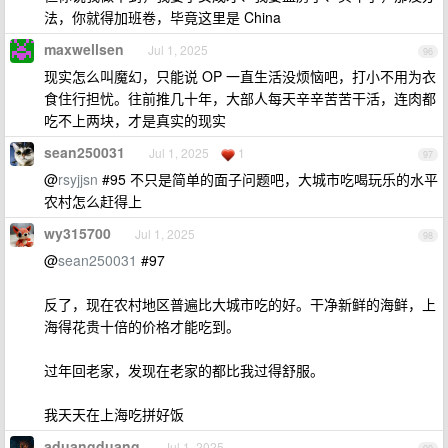
法，你就得加班卷，毕竟这里是 China
maxwellsen
Jul 1, 2025
96
现实怎么叫魔幻，只能说 OP 一直生活没烦恼吧，打小不用为衣
食住行担忧。往前推几十年，大部人每天辛辛苦苦干活，连肉都
吃不上两块，才是真实的现实
sean250031
Jul 1, 2025
1
97
@
rsyjjsn
#95 不只是简单的面子问题吧，大城市吃喝玩乐的水平
农村怎么赶得上
wy315700
Jul 1, 2025
98
@
sean250031
#97
反了，现在农村地区普遍比大城市吃的好。干净新鲜的海鲜，上
海得花贵十倍的价格才能吃到。
过年回老家，发现在老家的都比我过得舒服。
我天天在上海吃拼好饭
aduangduang
Jul 1, 2025