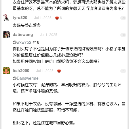
衣食住行这不是最基本的追求吗，梦想再远大那也得先解决这些
最基本的呀，总不能为了所谓的梦想天天当流浪汉四海为家吧？
tyro820
Jul 1, 2025
6
29
去码头整点薯条
datiewang
Jul 1, 2025
30
@
wxw752
#18
你们买房子不也是因为房子升值导致的财富效应吗？小格子本身
的价值里居住价值能占几成心里没数吗？
如果租住同权加上房价自然贬值你还会这么想吗？
fish2050
Jul 1, 2025
1
31
@
Danswerme
小时候在农村：泥泞的路、早出晚归的农活、脏兮兮的生活环
境，还有争强斗狠的恶邻。
如果不用干农活、没有邻居、干净整洁的乡村、有被动收入，当
然住在独门独院里舒服，可惜不可能，
相比之下，还是住在城市里舒心些。