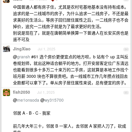
中国普通人都有房子住，尤其是农村宅基地基本没有持有成本。
追求的是一二线城市的房子，为什么追求一二线房子，不还是最
求美好的生活么，等房子回归居住属性之后，一二线房子也不会
掉价，追究一二线房子就是为了最求更好的生活。
别说是现在了，就是在唐朝简单换算一下普通人在长安买房也是
遥不可及
JingXiao
Jul 1, 2025
84
@
gransh
#61 选个房价更便宜点的地方呗，b 站有个 up 主叫反
卷规划师，就出这种适合躺平的地方。打开安居客定位广东清远
也能看到很多十多万二十来万的二手房，这就算是本地工作找个
班月薪 3000 块也不算很贵吧。去一线城市工作几年攒点钱回去
全款都可以拿下了。单从房子居住属性来说，总有便宜的房子。
fish2050
Jul 1, 2025
85
@
me1onsoda
@
wy315700
邻居 A - B - C - 我家
前几年大年三十，邻居 B 一家人，去邻居 A 家把人刀了，砍成