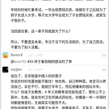
年轻的时候忙着考试，一毕业就攒钱买房，结婚生子之后就为了
把子女送入大学，等子女大学毕业就为了子女攒钱买房，成家生
子抱孙子。
当回首往事，这一辈子到底是为了什么？
所以，不要透支未来，专注于当下的生活就好，为了自己而活，
不要为了别人活着。
SorenX
Jul 1, 2025
94
@
wxw752
#33 终于看到相同想法的了😎
rsyjjsn
Jul 1, 2025
95
说白了，无非就是中国人的好面子
你说农村的宅基地能不能住？地也有，自己种种菜，肯定可以养
活自己，实在不行，我就打半年工，然后用赚来的钱玩半年。
什么？你说子女教育，9 年义务教育读完就完成了，管你上不上
高中，生病，就去农村卫生所搞点药吃吃，你要是一年一半得时
间都是惬意的，生病其实可能性不大。
但你说我做不到，我要子女成才、我要盖房子、买车子，那没办