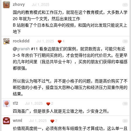
zhovy
Jul 1, 2025
17
国内的教育模式和工作压力，就现在这个教育模式，大多数人学
20 年就为一个文凭，然后出来找工作
B 站刚看了个日本私立高中的视频，和国内对比发现只能说天上
地下
rockddd
Jul 1, 2025
4
18
@
gransh
#11 看身边朋友们的案例，就贷款而言，可能只有近
3~5 年房价下行期间买房的，才会觉得付出的代价巨大。在更早
的几年时间里（我总共毕业十年），买房的朋友们获得的幸福感
都很强。
所以我认为喘不过气，并不是小格子的问题，而是高价购买了不
断贬值的小格子，接盘当大怨种心理压力和经济压力双重作用的
结果。
tf2
Jul 1, 2025
2
19
四海虽广，但是很多人就是无立锥之地，少安身之所。
wtml
Jul 1, 2025
2
20
价值观高度统一，必须有房有车结婚生子才算成功，这么单一且