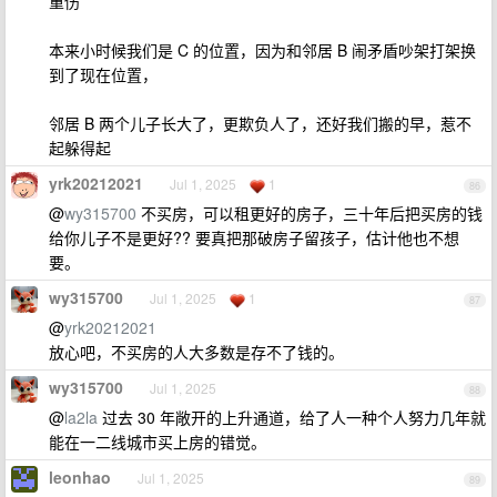
重伤
本来小时候我们是 C 的位置，因为和邻居 B 闹矛盾吵架打架换
到了现在位置，
邻居 B 两个儿子长大了，更欺负人了，还好我们搬的早，惹不
起躲得起
yrk20212021
Jul 1, 2025
1
86
@
wy315700
不买房，可以租更好的房子，三十年后把买房的钱
给你儿子不是更好?? 要真把那破房子留孩子，估计他也不想
要。
wy315700
Jul 1, 2025
1
87
@
yrk20212021
放心吧，不买房的人大多数是存不了钱的。
wy315700
Jul 1, 2025
88
@
la2la
过去 30 年敞开的上升通道，给了人一种个人努力几年就
能在一二线城市买上房的错觉。
leonhao
Jul 1, 2025
89