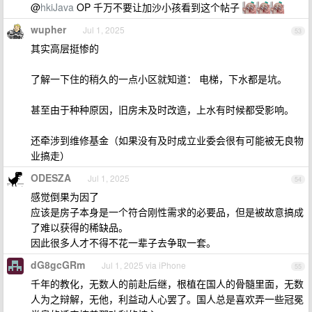
@
hkiJava
OP 千万不要让加沙小孩看到这个帖子
wupher
Jul 1, 2025
53
其实高层挺惨的
了解一下住的稍久的一点小区就知道： 电梯，下水都是坑。
甚至由于种种原因，旧房未及时改造，上水有时候都受影响。
还牵涉到维修基金（如果没有及时成立业委会很有可能被无良物
业搞走）
ODESZA
Jul 1, 2025
54
感觉倒果为因了
应该是房子本身是一个符合刚性需求的必要品，但是被故意搞成
了难以获得的稀缺品。
因此很多人才不得不花一辈子去争取一套。
dG8gcGRm
Jul 1, 2025 via iPhone
55
千年的教化，无数人的前赴后继，根植在国人的骨髓里面，无数
人为之辩解，无他，利益动人心罢了。国人总是喜欢弄一些冠冕