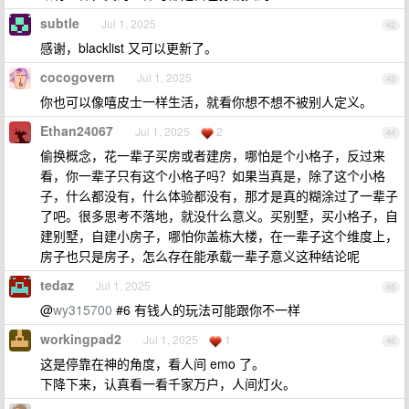
subtle
Jul 1, 2025
42
感谢，blacklist 又可以更新了。
cocogovern
Jul 1, 2025
43
你也可以像嘻皮士一样生活，就看你想不想不被别人定义。
Ethan24067
Jul 1, 2025
2
44
偷换概念，花一辈子买房或者建房，哪怕是个小格子，反过来
看，你一辈子只有这个小格子吗？如果当真是，除了这个小格
子，什么都没有，什么体验都没有，那才是真的糊涂过了一辈子
了吧。很多思考不落地，就没什么意义。买别墅，买小格子，自
建别墅，自建小房子，哪怕你盖栋大楼，在一辈子这个维度上，
房子也只是房子，怎么存在能承载一辈子意义这种结论呢
tedaz
Jul 1, 2025
45
@
wy315700
#6 有钱人的玩法可能跟你不一样
workingpad2
Jul 1, 2025
1
46
这是停靠在神的角度，看人间 emo 了。
下降下来，认真看一看千家万户，人间灯火。