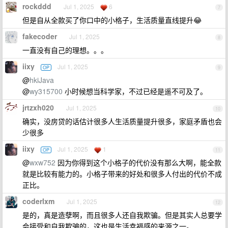
rockddd
Jul 1, 2025
6
7
但是自从全款买了你口中的小格子，生活质量直线提升😂
fakecoder
Jul 1, 2025
8
一直没有自己的理想。。。
iixy
Jul 1, 2025
OP
9
@
hkiJava
@
wy315700
小时候想当科学家，不过已经是遥不可及了。
jrtzxh020
Jul 1, 2025
10
确实，没房贷的话估计很多人生活质量提升很多，家庭矛盾也会
少很多
iixy
Jul 1, 2025
1
OP
11
@
wxw752
因为你得到这个小格子的代价没有那么大啊，能全款
就是比较有能力的。小格子带来的好处和很多人付出的代价不成
正比。
coderlxm
Jul 1, 2025
12
是的，真是造孽啊，而且很多人还自我欺骗。但是其实人总要学
会接受和自我欺骗的，这也是生活幸福感的来源之一。