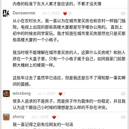
内卷的标准下东大人累才是应该的，不累才没天理
Danswerme
Jul 1, 2025
32
21
从小在农村长大，我一直以为在城市里买房也和农村一样独门独
院，电视上出现的那些高楼大厦都是写字楼办公用的。 直到上
初中的时候去同学家玩，我才知道在城市里买房居然也只是买那
些高楼大厦的一个小格子。
我当时很不能理解在城市里买房的人，这算什么买房呢？和别人
挤在一个大盒子里，只有一个小格子属于自己，如同我家门前那
颗大槐树上的蜂窝一样。
这些年过去了虽然早已适应，但是我还是忘不了得知那一事实瞬
间的震撼。
winxberg
Jul 1, 2025
2
22
很多人追求的不是房子，而是房子作为载体的一份稳定，并且我
认为这个跟自己小时候的理想是怎么样的不存在冲突。
zhovy
Jul 1, 2025
7
23
我一直记得之前有位网友的一句话