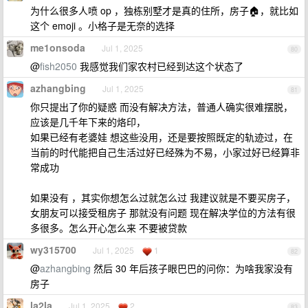
为什么很多人喷 op ，独栋别墅才是真的住所，房子🏠，就比如
这个 emoji 。小格子是无奈的选择
me1onsoda
Jul 1, 2025
80
@
fish2050
我感觉我们家农村已经到达这个状态了
azhangbing
Jul 1, 2025
81
你只提出了你的疑惑 而没有解决方法，普通人确实很难摆脱，
应该是几千年下来的烙印，
如果已经有老婆娃 想这些没用，还是要按照既定的轨迹过，在
当前的时代能把自己生活过好已经殊为不易，小家过好已经算非
常成功
如果没有 ，其实你想怎么过就怎么过 我建议就是不要买房子，
女朋友可以接受租房子 那就没有问题 现在解决学位的方法有很
多很多。怎么开心怎么来 不要被贷款
wy315700
Jul 1, 2025
1
82
@
azhangbing
然后 30 年后孩子眼巴巴的问你：为啥我家没有
房子
la2la
Jul 1, 2025
2
83