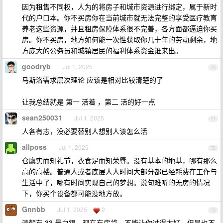
因为租售不同权，人为的将房子和城市资源进行绑定，属于新时
代的户口本。你不买房你在当前城市就无法完整的享受医疗教育
养老这些资源，并且租房保障体系很不完善，各方面都逼迫你买
房。你不买房，地方如何能一次性获取你几十年的劳动剩余，地
方庞大的公务员和城镇居民的福利体系资金谁来出。
goodryb
Jul 1, 2025
70
马斯洛需求层次理论 应该是相对比较清楚的了
让我总结就是 第一 活着 ，第二 活的好一点
sean250031
Jul 1, 2025
71
人各有志，没必要替别人想别人该怎么活
allposs
Jul 1, 2025
72
仓廪实而知礼节，衣食足而知荣辱。没有基本的地基，哪有那么
高的高楼。普通人或者底层人人时间大部分都已经耗费在工作与
生活中了，哪有时间实现自己的梦想。说句难听的无房的情况
下，你买个设备都可能没地方放。
Gnnbb
Jul 1, 2025
2
73
清朝有 33 量白银，现在有房贷。不能让你过得太好，但是也不