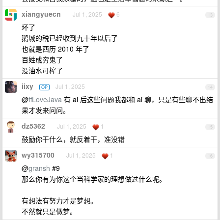
xiangyuecn
Jul 1, 2025
6
13
坏了
鹅城的税已经收到九十年以后了
也就是西历 2010 年了
百姓成穷鬼了
没油水可榨了
iixy
Jul 1, 2025
OP
14
@
ffLoveJava
有 ai 后这些问题我都和 ai 聊，只是有些聊不出结
果才发来问问。
dz5362
Jul 1, 2025
1
15
鼓励你干什么，就反着干，准没错
wy315700
Jul 1, 2025
1
16
@
gransh
#9
那么你有为你这个当科学家的理想做过什么呢。
有想法有努力才是梦想。
不然就只是做梦。