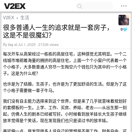
V2EX
生活
›
很多普通人一生的追求就是一套房子，
0
这是不是很魔幻？
By
iixy
at Jul 1, 2025 · 21336 views
每次开车从高架经过一栋栋的高层住宅，这种感觉尤其明显。一个二
线城市堆砌着海量的拥挤的高层住宅，上面一个个小窗户代表着一个
个小格子，大多数普通人穷尽一生掏空六个钱包只为其中的一个小格
子。这是为什么呢？
也许是为了结婚，生孩子，也许是为了更加舒适的生活。但是为了这
个小格子需要做一辈子牛马。
我们没有自主能力选择来到这个世界，但是来了几乎就意味着规划好
的套模板的一生。上学、工作、买房、养娃、老去——从出生那一刻
起，仿佛人生的剧本已经被写好。小时候看到放羊娃长大生孩子继续
放羊觉得是个笑话，现在发现我们也只是读过书的放羊娃。
再延伸一点，我发现很多人说自己的梦想是不用工作，财务自由，可