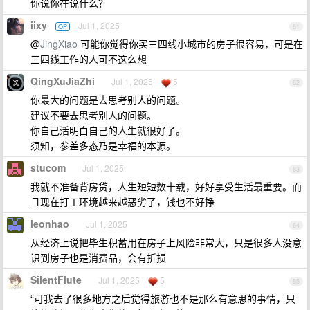
你说你在说什么？
iixy
Jul 1, 2025
OP
61
@
JingXiao
可能你觉得你买三四线小城市的房子很容易，可是在
三四线工作的人可不这么想
QingXuJiaZhi
Jul 1, 2025
5
62
你最大的问题是去思考别人的问题。
建议不要去思考别人的问题。
你自己活明白自己的人生就很好了。
须知，参差多态乃是幸福的本源。
stucom
Jul 1, 2025
63
我就不准备背房贷，人生短短数十载，好好享受生活最重要。而
且现在打工环境越来越恶劣了，钱也不好挣
leonhao
Jul 1, 2025
64
从经济上说把毕生积蓄用在房子上风险非常大，只是很多人没意
识到房子也是消费品，会有折损
SilentFlute
Jul 1, 2025
5
65
“可我去了很多地方之后觉得旅游也不是那么有意思的事情，只