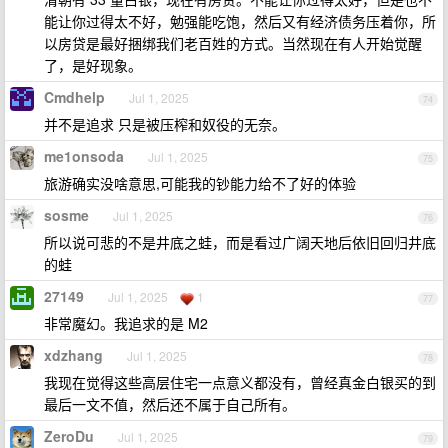
能让你过得太不好，勉强能吃饱，然后又有经济债务压着你，所
以房贷是最好捆绑我们老百姓的方式。当然现在有人开始觉醒
了，是好现象。
Cmdhelp
Jul 1, 2025
74
并不是追求 只是被压榨和奴役的无奈。
me1onsoda
Jul 1, 2025
75
旅游确实没啥意思,可能我的钞能力给不了好的体验
sosme
Jul 1, 2025
76
所以说可悲的不是井底之蛙，而是看过广阔天地后依旧回归井底
的蛙
27149
Jul 1, 2025
1
77
非常魔幻。我追求的是 M2
xdzhang
Jul 1, 2025
78
我现在觉得这些高层住宅一点意义都没有，曾经真金白银买的到
最后一文不值，然后还不属于自己所有。
ZeroDu
Jul 1, 2025
79