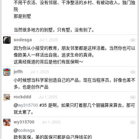
不用干农活、没有邻居、干净整洁的乡村、有被动收入，独门独
院
那是别墅
当然很多地方的别墅，只有墅，没有别了。
sodesga
Jul 1, 2025
38
因为你从小接受的教育，朋友邻里都是这样活着。当然你也可以
像欧美人一样活出自我，追求生命的真谛。
这离经叛道的背后是他们有医保啊～
jeffh
Jul 1, 2025
39
小时候想当科学家创造自己的产品，现在当程序员，好像也差不
多，也是创作产品
rockddd
Jul 1, 2025
40
@
wy315700
#35 是啊，如果只盯着那几个钢镚算来算去，那可
就太累了。
wy315700
Jul 1, 2025
41
@
sodesga
欧有医保，美的医保可都是自己挣钱买的