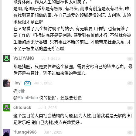
能算休闲，作为人生的目标也太可笑了。”
是啊, 吃喝玩乐都是有极限, 有尽头, 而唯有创造是没有尽头, 唯
有找到真正想做的事, 在自己热爱的领域尽情的玩, 去创造, 去追
求极限才是正解
在 v 站看了几个探讨躺平的帖子, 有无聊要工作的, 也有玩够了
要工作的, 归根结底还是要创造, 感受到有价值才行, 不然就会被
生活的虚无所吞噬, 只有事业不断的前进, 才能带来社会关系, 才
不至于被生活的虚无所吞噬
V2LIYANG
Jul 1, 2025
66
都是猪圈，只是要住进这个猪圈，需要穷尽自己的毕生心血，最
后还是被算计，逃不过如来佛的手掌心。
iixy
Jul 1, 2025
OP
67
@
jeffh
@
SilentFlute
说的挺好，还是要创造
chtcrack
Jul 1, 2025
68
这个是目前人类社会结构的问题,因为人性,目前我看是无解的.知
足常乐吧,别自己内耗,找点兴趣爱好..
Huang4966
Jul 1, 2025
69