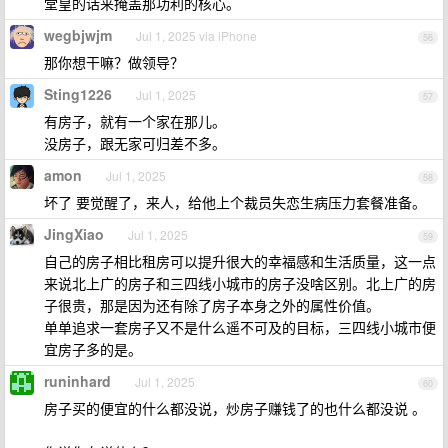
堂皇的话来掩盖那功利的核心。
wegbjwjm
Jul 1, 2025 via iPhone
56
那你想干嘛？做领导？
Sting1226
Jul 1, 2025
57
有房子，就有一个家在那儿。
没房子，跟无家可归差不多。
amon
Jul 1, 2025
58
坏了 要觉醒了，来人，给他上个裁员失恋生病压力套餐准备。
JingXiao
Jul 1, 2025
59
自己的房子相比租房可以提升很大的幸福感和生活质量，这一点
来说北上广的房子和三四线小城市的房子没啥区别。北上广的房
子很贵，那是因为还有除了房子本身之外的属性价值。
单单追求一套房子又不是什么遥不可及的目标，三四线小城市便
宜房子多的是。
runinhard
Jul 1, 2025
60
房子买的便宜的什么都没说，炒房子赚钱了的也什么都没说 。