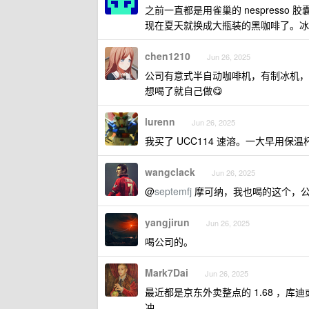
之前一直都是用雀巢的 nespresso 胶
现在夏天就换成大瓶装的黑咖啡了。冰
chen1210
Jun 26, 2025
公司有意式半自动咖啡机，有制冰机，
想喝了就自己做😋
lurenn
Jun 26, 2025
我买了 UCC114 速溶。一大早用保
wangclack
Jun 26, 2025
@
septemfj
摩可纳，我也喝的这个，
yangjirun
Jun 26, 2025
喝公司的。
Mark7Dai
Jun 26, 2025
最近都是京东外卖整点的 1.68 ，库
冲。