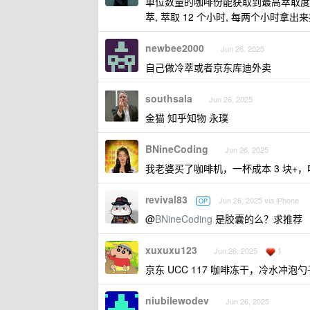
单位数量的咖啡份能获取到最高萃取度的方
萃, 萃取 12 个小时, 每两个小时拿出
newbee2000
Jun 26, 2025
自己做冷萃或者京东库迪外卖
southsala
Jun 26, 2025
金猫 知乎知物 永璞
BNineCoding
Jun 26, 2025
我老婆买了咖啡机，一杯成本 3 块+，
revival83
Jun 26, 2025 via iPhone
OP
@
BNineCoding
是胶囊的么？求推荐
xuxuxu123
1
Jun 26, 2025
京东 UCC 117 咖啡冻干，冷水冲
niubilewodev
Jun 26, 2025