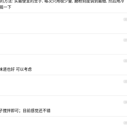
法: 买最便宜的豆子, 每次只用极少量, 磨粉刻度调到最细, 然后用冷
来摇一下
2
2
2
味道也好 可以考虑
2
2
泡勺子搅拌即可；目前感觉还不错
2