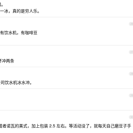
囊。
一冰，真的是穷人乐。
2
有饮水机，有咖啡豆
2
温杯冲两条
2
公司饮水机冰水冲。
2
3
迪或者诺瓦的美式，加上包装 2.5 左右。等活动没了，就每天自己磨豆子手