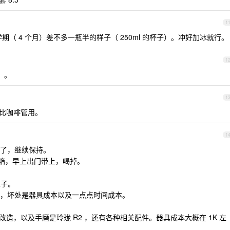
1
学期（ 4 个月）差不多一瓶半的样子（ 250ml 的杯子）。冲好加冰就行。
1
。。
1
，比咖啡管用。
1
了，继续保持。
冰箱，早上出门带上，喝掉。
豆子。
，坏处是器具成本以及一点点时间成本。
改造，以及手磨是玲珑 R2 ，还有各种相关配件。器具成本大概在 1K 左