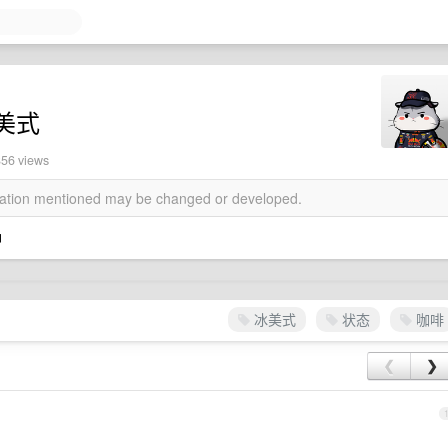
美式
856 views
rmation mentioned may be changed or developed.
神
冰美式
状态
咖啡
❮
❯