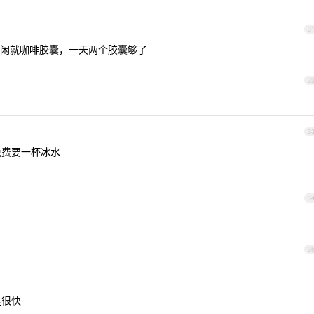
3
闲就咖啡胶囊，一天两个胶囊够了
3
3
免费要一杯冰水
3
3
是很快